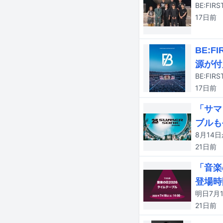
17日
前
BE:
源が付
17日
前
「サマ
ブルも
21日
前
「音楽
登場時
21日
前