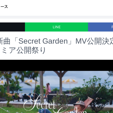
LINE
T新曲「Secret Garden」MV公
レミア公開祭り