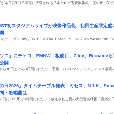
FIRST初スタジアムライブが映像作品化、初回生産限定
属
ソニ」にチェコ、EMNW、板歯目、Zilqy、Re:nam
公開
の日2026」タイムテーブル発表！ミセス、M!LK、Sno
間・歌唱曲は