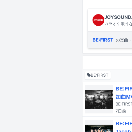
JOYSOUND
カラオケ歌うな
BE:FIRST
の楽曲
BE:FIRST
BE:
加曲M
7日
前
BE:F
Jac