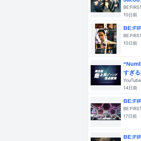
BE:FIR
10日
前
BE:
BE:F
10日
前
“Nu
すぎる
14日
前
BE:
BE:FI
17日
前
BE: