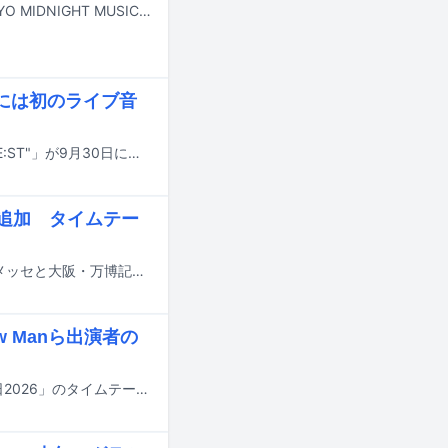
BE:FIRSTが本日7月21日深夜に放送される日本テレビ系音楽番組「夜の音 -TOKYO MIDNIGHT MUSIC-」に出演する。
盤には初のライブ音
BE:FIRSTのライブBlu-ray / DVD「BE:FIRST Stadium Live 2026 We are the "BE:ST"」が9月30日にリリースされる。
eら追加 タイムテー
8月14日から16日までの3日間にわたり、千葉・ZOZOマリンスタジアム＆幕張メッセと大阪・万博記念公園で行われる音楽フェスティバル「SUMMER SONIC 2026」の追加出演アーティストが発表された。
w Manら出演者の
明日7月18日にTBS系で8時間にわたって放送される夏の大型音楽特番「音楽の日2026」のタイムテーブルが発表された。