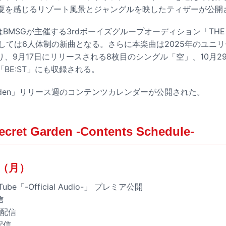
では夏を感じるリゾート風景とジャングルを映したティザーが公
en」はBMSGが主催する3rdボーイズグループオーディション「THE L
STとしては6人体制の新曲となる。さらに本楽曲は2025年のユニ
、9月17日にリリースされる8枚目のシングル「空」、10月2
BE:ST」にも収録される。
Garden」リリース週のコンテンツカレンダーが公開された。
ecret Garden -Contents Schedule-
日（月）
Tube「-Official Audio-」 プレミア公開
信
m生配信
生配信