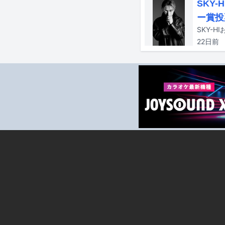
SKY
ー賞投
22日
前