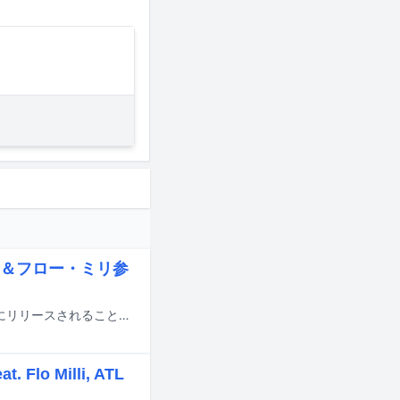
ob＆フロー・ミリ参
BE:FIRSTのアメリカデビュー作となるグローバルEP「WATCH ME」が9月18日にリリースされることが決定。本作のパッケージ商品はアメリカ限定での販売が予定されており、日本国内では配信でのリリースとなる。
o Milli, ATL