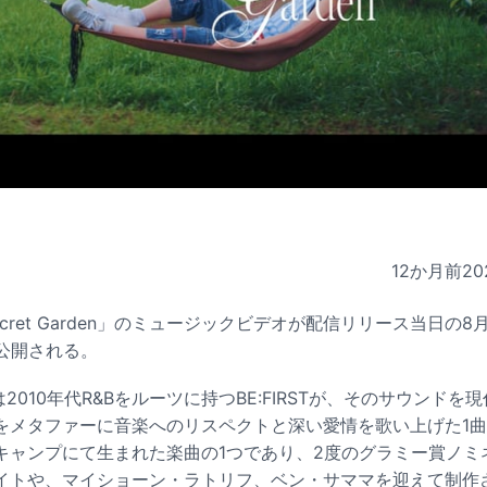
12か月前
20
Secret Garden」のミュージックビデオが配信リリース当日の8月2
ア公開される。
en」は2010年代R&Bをルーツに持つBE:FIRSTが、そのサウン
をメタファーに音楽へのリスペクトと深い愛情を歌い上げた1
キャンプにて生まれた楽曲の1つであり、2度のグラミー賞ノミ
イトや、マイショーン・ラトリフ、ベン・サママを迎えて制作