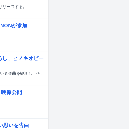
」を配信リリースする。
UNONが参加
ぎるし、ピノキオピー
YouTubeでの視聴回数チャートや、ストリーミングサービスでの再生数が伸びている楽曲を観測し、今何が注目されているのかを解説する週イチ連載「再生数急上昇ソング定点観測」。今週はYouTubeで7月10日から7月16日にかけて集計されたミュージックビデオランキングの中から要注目トピックをピックアップします。
k」映像公開
熱い思いを告白