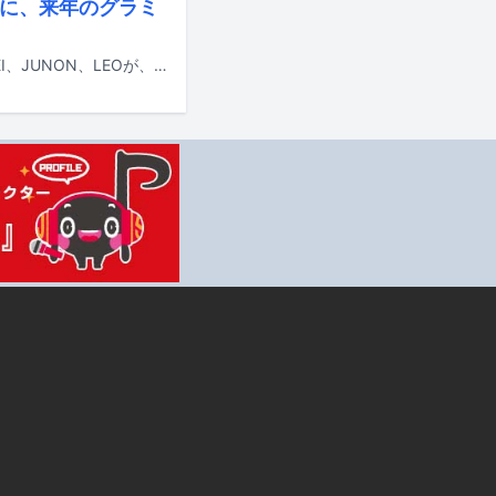
会員に、来年のグラミ
SKY-HIおよびBE:FIRSTのメンバーであるSOTA、SHUNTO、MANATO、RYUHEI、JUNON、LEOが、音楽賞「グラミー賞」を主催する「レコーディング・アカデミー」の2026年新会員に選出された。