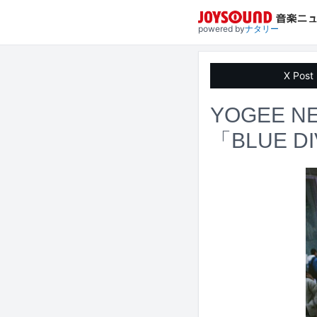
powered by
ナタリー
X Post
YOGEE 
「BLUE D