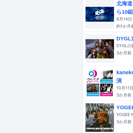
北海道
ら10
約1か月
DYG
DYGL
3か月
前
kane
演
3か月
前
YOG
YOGEE
3か月
前