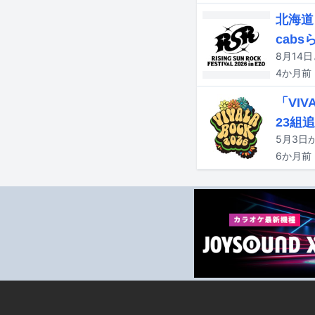
北海道
cabs
4か月
前
「VI
23組
6か月
前