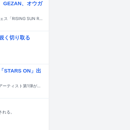
GEZAN、オウガ
8月14日と15日に北海道・石狩湾新港樽川ふ頭横野外特設ステージで行われるフェス「RISING SUN ROCK FESTIVAL 2026 in EZO」の出演アーティスト第4弾が発表された。
鋭く切り取る
。
山「STARS ON」出
10月11日に岡山・中世夢が原で開催される音楽フェス「STARS ON 26」の出演アーティスト第1弾が発表された。
催される。