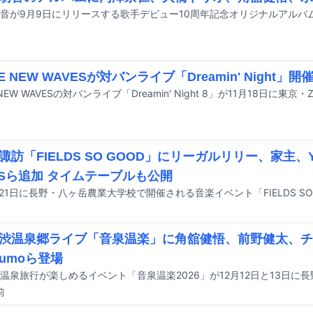
E NEW WAVESが対バンライブ「Dreamin' Night」開
諏訪「FIELDS SO GOOD」にリーガルリリー、家主、Y
ESら追加 タイムテーブルも公開
渋温泉郷ライブ「音泉温楽」に角舘健悟、前野健太、チ
kumoら登場
前