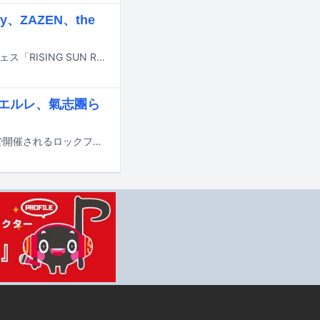
ZAZEN、the
8月14日と15日に北海道・石狩湾新港樽川ふ頭横野外特設ステージで行われるフェス「RISING SUN ROCK FESTIVAL 2026 in EZO」の出演アーティスト第1弾が発表された。
ラ、エルレ、氣志團ら
5月3日から6日までの4日間、埼玉・埼玉スタジアム2002 周辺・野外特設会場で開催されるロックフェスティバル「VIVA LA ROCK 2026」の出演アーティスト第2弾として23組が発表された。