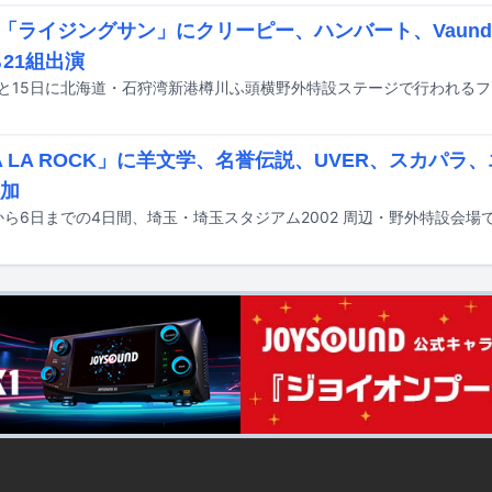
「ライジングサン」にクリーピー、ハンバート、Vaundy、
ら21組出演
VA LA ROCK」に羊文学、名誉伝説、UVER、スカパ
追加