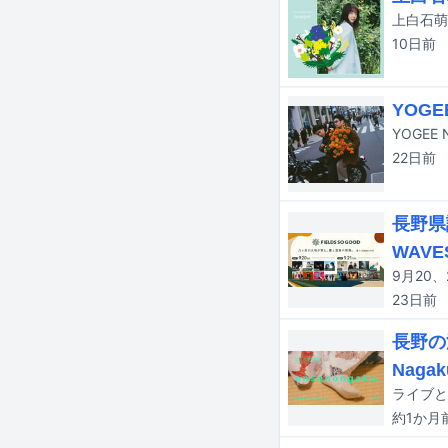
10日
前
YOGE
22日
前
長野県
WAV
23日
前
長野の
Naga
約1か月