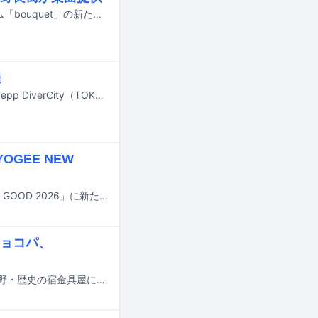
上白石萌音が9月9日にリリースする歌手デビュー10周年記念オリジナルアルバム「bouquet」の新たな楽曲提供者およびジャケット写真が公開された。
催
YOGEE NEW WAVESの対バンライブ「Dreamin' Night 8」が11月18日に東京・Zepp DiverCity（TOKYO）で開催される。
OGEE NEW
9月20、21日に長野・八ヶ岳農業大学校で開催される音楽イベント「FIELDS SO GOOD 2026」に新たな出演アーティストが追加された。
ョコパ、
ライブと温泉旅行が楽しめるイベント「音泉温楽2026」が12月12日と13日に長野・歴史の宿金具屋にて開催される。