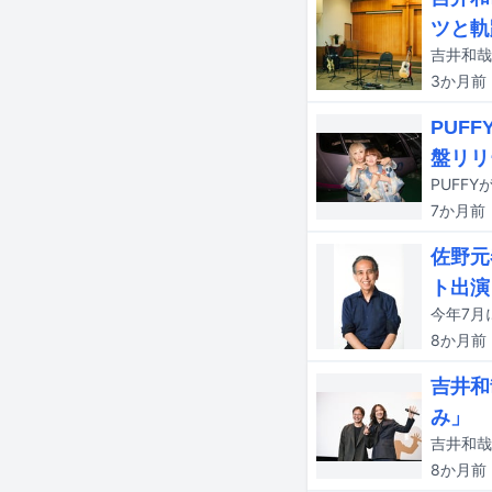
ツと軌
3か月
前
PUF
盤リリ
7か月
前
佐野元
ト出演
8か月
前
吉井和
み」
8か月
前