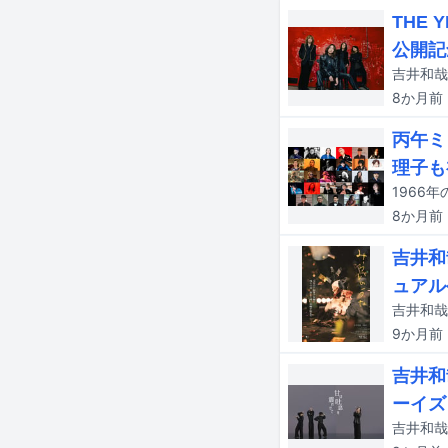
THE
公開記
8か月
前
丙午ミ
理子も
8か月
前
吉井和
ュアル
9か月
前
吉井和
ーイズ
吉井和哉