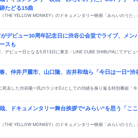
跡たどる15曲
FYがデビュー30周年記念日に渋谷公会堂でライブ、メン
ースも
春、仲井戸麗市、山口隆、吉井和哉ら「今日は一日“渋
哉、ドキュメンタリー舞台挨拶で“みらい”を思う「こ