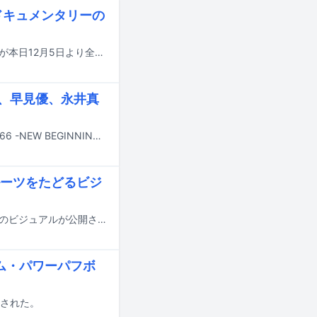
哉ドキュメンタリーの
吉井和哉（THE YELLOW MONKEY）のドキュメンタリー映画「みらいのうた」が本日12月5日より全国公開されている。これを記念した特集上映が12月12日と28日に東京・新宿バルト9で行われることが決定した。
子、早見優、永井真
1966年の丙午生まれの豪華ミュージシャンが集結するライブイベント「ROOTS66 -NEW BEGINNING 60- supported by tabiwa」が3月20日に東京・東京ガーデンシアター、3月22日に大阪・大阪城ホールで開催される。
ーツをたどるビジ
吉井和哉（THE YELLOW MONKEY）のドキュメンタリー映画「みらいのうた」のビジュアルが公開された。
ム・パワーパフボ
開された。