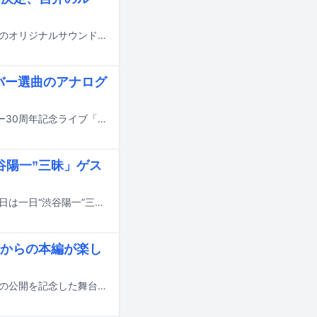
吉井和哉（THE YELLOW MONKEY）のドキュメンタリー映画「みらいのうた」のオリジナルサウンドトラックが、7月22日にCDおよび配信でリリースされる。
バー選曲のアナログ
PUFFYが、デビュー日となる5月13日に東京・LINE CUBE SHIBUYAにてデビュー30周年記念ライブ「One Night "Birthday" Carnival」を開催する。
谷陽一”三昧」ゲス
今年7月に死去した渋谷陽一氏のラジオDJとしての功績を振り返る特別番組「今日は一日“渋谷陽一”三昧」が、12月13日にNHK-FMでオンエア。この番組のゲスト出演者が発表された。
こからの本編が楽し
吉井和哉（THE YELLOW MONKEY）のドキュメンタリー映画「みらいのうた」の公開を記念した舞台挨拶が本日12月6日に東京・新宿バルト9で行われ、吉井とエリザベス宮地監督が登壇した。