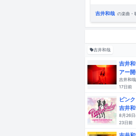
吉井和哉
の楽曲・
吉井和哉
吉井和
アー開
吉井和哉
17日
前
ピンク
吉井和
23日
前
吉井和