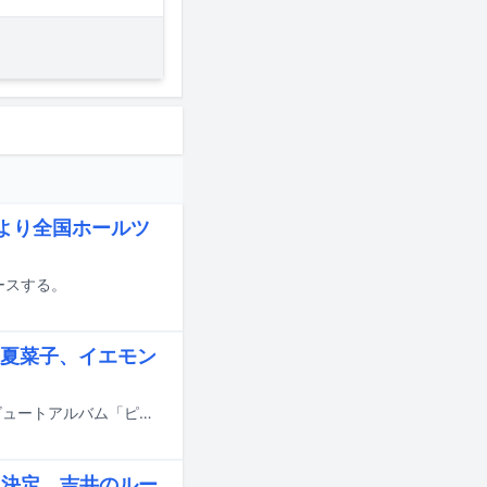
より全国ホールツ
ースする。
夏菜子、イエモン
8月26日にリリースされるピンク・レディーのデビュー50周年を記念したトリビュートアルバム「ピンク・レディー伝説 Now and Forever -50th Anniversary Tribute Album-」の収録曲が明らかになった。
ス決定、吉井のルー