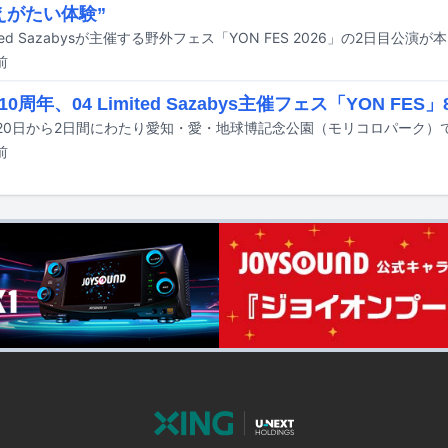
えがたい体験”
前
0周年、04 Limited Sazabys主催フェス「YON FE
前