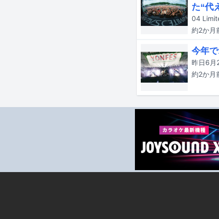
た“代
約2か月
今年で1
約2か月