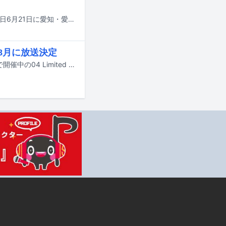
04 Limited Sazabysが主催する野外フェス「YON FES 2026」の2日目公演が本日6月21日に愛知・愛・地球博記念公園（モリコロパーク）で開催された。
S」8月に放送決定
昨日6月20日から2日間にわたり愛知・愛・地球博記念公園（モリコロパーク）で開催中の04 Limited Sazabys主催フェス「YON FES 2026」の模様が、スペースシャワーTVにて独占放送される。