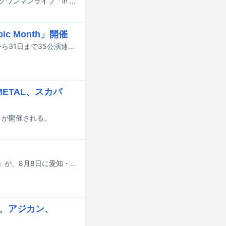
TenTwentyが8月16日に神奈川・Yokohama Bay Hallで開催するアコースティックワンマンライブ「in the Rough 2」のゲストアーティストが発表された。
c Month」開催
東京のライブハウス・下北沢SHELTERのオープン35周年を記念して、10月1日から31日まで35公演連続ワンマンライブ「One Epic Month」が開催される。
METAL、スカパ
伝」が開催される。
04 Limited Sazabysのファンクラブ限定ライブ「YON TOWN 8th Anniversary」が、8月8日に愛知・COMTEC PORTBASEで開催される。
s、アジカン、