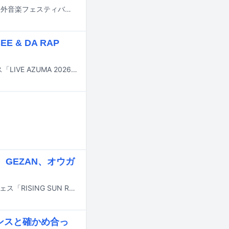
8月28日から30日までの3日間、山梨・山中湖交流プラザ きららにて行われる野外音楽フェスティバル「SPACE SHOWER SWEET LOVE SHOWER 2026」のタイムテーブルが発表された。
 & DA RAP
10月17、18日に福島・あづま総合運動公園とあづま球場にて行われる音楽フェス「LIVE AZUMA 2026」の出演アーティスト第4弾が発表された。
GEZAN、オウガ
8月14日と15日に北海道・石狩湾新港樽川ふ頭横野外特設ステージで行われるフェス「RISING SUN ROCK FESTIVAL 2026 in EZO」の出演アーティスト第4弾が発表された。
エンスと確かめ合っ