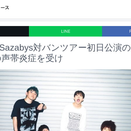
LINE
ited Sazabys対バンツアー初日公
の声帯炎症を受け