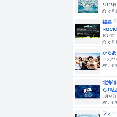
約1か月
福島「
ROCK
約1か月
からあ
ロックバ
約1か月
北海道
ら10
約1か月
フォー