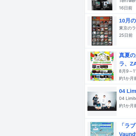
16日
前
10月の
25日
前
真夏の
ラ、Z
8月9～
約1か月
04 L
約1か月
「ラブ
Vaund