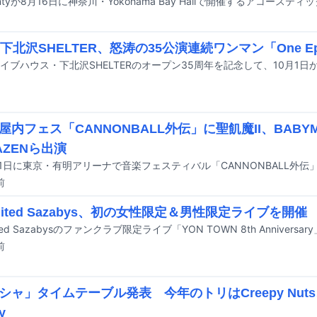
下北沢SHELTER、怒涛の35公演連続ワンマン「One Epi
屋内フェス「CANNONBALL外伝」に聖飢魔II、BABY
AZENら出演
11日に東京・有明アリーナで音楽フェスティバル「CANNONBALL外
前
imited Sazabys、初の女性限定＆男性限定ライブを開催
前
シャ」タイムテーブル発表 今年のトリはCreepy Nut
y