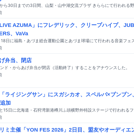
前
LIVE AZUMA」にフレデリック、クリープハイプ、JUBEE
ERS、VaVa
前
げ弁当、閉店
ンド・からあげ弁当が閉店（活動終了）することをアナウンスした。
前
「ライジングサン」にスガシカオ、スペルバ×ブンブン、
組追加
前
リミ主催「YON FES 2026」2日目、盟友やオーディ