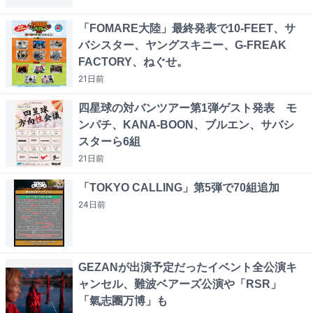
「FOMARE大陸」最終発表で10-FEET、サ
バシスター、ヤングスキニー、G-FREAK
FACTORY、ねぐせ。
21日
前
四星球の対バンツアー第1弾ゲスト発表 モ
ンパチ、KANA-BOON、ブルエン、サバシ
スターら6組
21日
前
「TOKYO CALLING」第5弾で70組追加
24日
前
GEZANが出演予定だったイベント全公演キ
ャンセル、難波ベアーズ公演や「RSR」
「氣志團万博」も