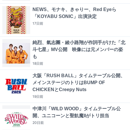
NEWS、モナキ、きゃりー、Red Eyeら
「KOYABU SONIC」出演決定
17日
前
純烈、氣志團・綾小路翔が作詞手がけた「北
斗七星」MV公開 映像には元メンバーの姿
も
18日
前
大阪「RUSH BALL」タイムテーブル公開、
メインステージのトリはBUMP OF
CHICKENとCreepy Nuts
19日
前
中津川「WILD WOOD」タイムテーブル公
開、ユニコーンと聖飢魔IIがトリ担当
20日
前