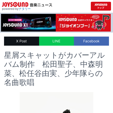
powered by
ナタリー
X Post
LINE
Facebook
星屑スキャットがカバーアル
バム制作 松田聖子、中森明
菜、松任谷由実、少年隊らの
名曲歌唱