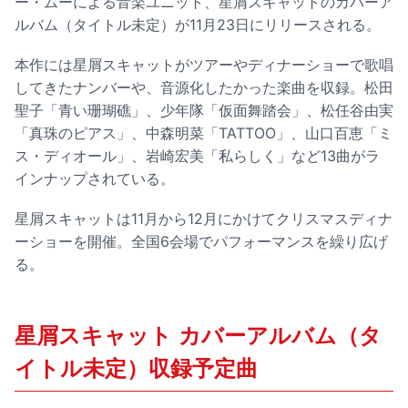
ー・ムーによる音楽ユニット、星屑スキャットのカバーア
ルバム（タイトル未定）が11月23日にリリースされる。
本作には星屑スキャットがツアーやディナーショーで歌唱
してきたナンバーや、音源化したかった楽曲を収録。松田
聖子「青い珊瑚礁」、少年隊「仮面舞踏会」、松任谷由実
「真珠のピアス」、中森明菜「TATTOO」、山口百恵「ミ
ス・ディオール」、岩崎宏美「私らしく」など13曲がラ
インナップされている。
星屑スキャットは11月から12月にかけてクリスマスディナ
ーショーを開催。全国6会場でパフォーマンスを繰り広げ
る。
星屑スキャット カバーアルバム（タ
イトル未定）収録予定曲