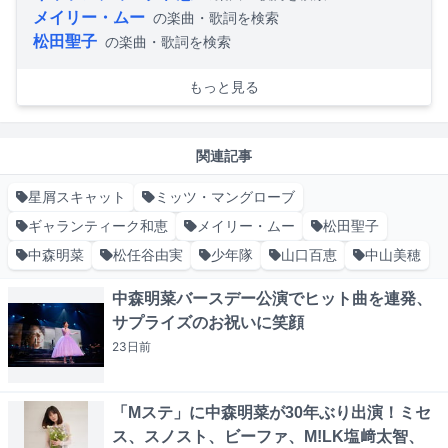
メイリー・ムー
の楽曲・歌詞を検索
松田聖子
の楽曲・歌詞を検索
もっと見る
関連記事
星屑スキャット
ミッツ・マングローブ
ギャランティーク和恵
メイリー・ムー
松田聖子
中森明菜
松任谷由実
少年隊
山口百恵
中山美穂
中森明菜バースデー公演でヒット曲を連発、
サプライズのお祝いに笑顔
23日
前
「Mステ」に中森明菜が30年ぶり出演！ミセ
ス、スノスト、ビーファ、M!LK塩﨑太智、