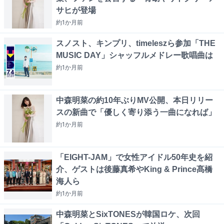
サヒが登場
約1か月
前
スノスト、キンプリ、timeleszら参加「THE
MUSIC DAY」シャッフルメドレー歌唱曲は
約1か月
前
中森明菜の約10年ぶりMV公開、本日リリー
スの新曲で「優しく寄り添う一曲になれば」
約1か月
前
「EIGHT-JAM」で女性アイドル50年史を紹
介、ゲストは後藤真希やKing & Prince髙橋
海人ら
約1か月
前
中森明菜とSixTONESが韓国ロケ、次回