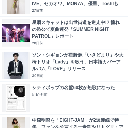
IVE、セカオワ、MON7A、優里、Toshlも
27日
前
星屑スキャットは出世街道を逆走中!? 憧れ
の渋公で夏曲連発「SUMMER NIGHT
PATROL」レポート
28日
前
ソン・シギョンが星野源「いきどまり」や大
橋トリオ「Lady」を歌う、日本語カバーア
ルバム「LOVE」リリース
30日
前
シティポップの名盤60枚が短歌になった
約1か月
前
中森明菜を「EIGHT-JAM」が2週連続で特
集、ファンを公言する一青窈やリトグリ・ア