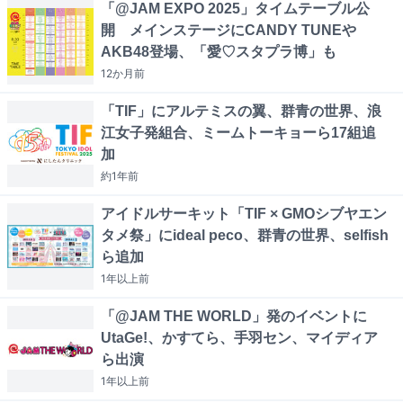
「@JAM EXPO 2025」タイムテーブル公
開 メインステージにCANDY TUNEや
AKB48登場、「愛♡スタプラ博」も
12か月
前
「TIF」にアルテミスの翼、群青の世界、浪
江女子発組合、ミームトーキョーら17組追
加
約1年
前
アイドルサーキット「TIF × GMOシブヤエン
タメ祭」にideal peco、群青の世界、selfish
ら追加
1年以上
前
「@JAM THE WORLD」発のイベントに
UtaGe!、かすてら、手羽セン、マイディア
ら出演
1年以上
前