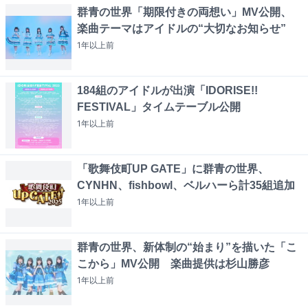
群青の世界「期限付きの両想い」MV公開、
楽曲テーマはアイドルの“大切なお知らせ”
1年以上
前
184組のアイドルが出演「IDORISE!!
FESTIVAL」タイムテーブル公開
1年以上
前
「歌舞伎町UP GATE」に群青の世界、
CYNHN、fishbowl、ベルハーら計35組追加
1年以上
前
群青の世界、新体制の“始まり”を描いた「こ
こから」MV公開 楽曲提供は杉山勝彦
1年以上
前