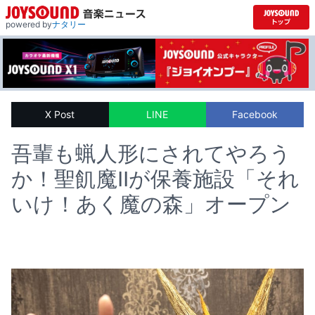
powered by
ナタリー
X Post
LINE
Facebook
吾輩も蝋人形にされてやろう
か！聖飢魔IIが保養施設「それ
いけ！あく魔の森」オープン