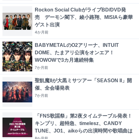
Rockon Social ClubがライブBD/DVD発
売 デーモン閣下、綾小路翔、MISIAら豪華
ゲスト出演
4か月
前
BABYMETALのO2アリーナ、INTUIT
DOME、たまアリ公演をオンエア！
WOWOWで3カ月連続特集
7か月
前
聖飢魔IIが大黒ミサツアー「SEASON II」開
催、全会場発表
7か月
前
「FNS歌謡祭」第2夜タイムテーブル発表！
キンプリ、超特急、timelesz、CANDY
TUNE、JO1、aikoらの出演時間や歌唱曲は
8か月
前