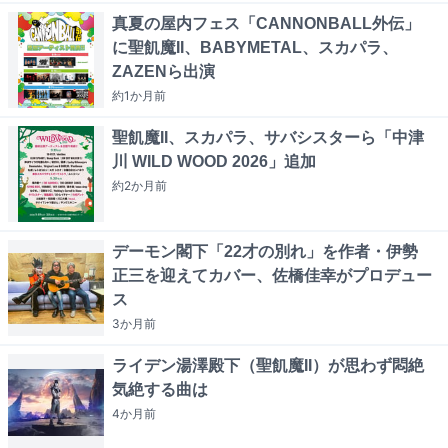
真夏の屋内フェス「CANNONBALL外伝」
に聖飢魔II、BABYMETAL、スカパラ、
ZAZENら出演
約1か月
前
聖飢魔II、スカパラ、サバシスターら「中津
川 WILD WOOD 2026」追加
約2か月
前
デーモン閣下「22才の別れ」を作者・伊勢
正三を迎えてカバー、佐橋佳幸がプロデュー
ス
3か月
前
ライデン湯澤殿下（聖飢魔II）が思わず悶絶
気絶する曲は
4か月
前