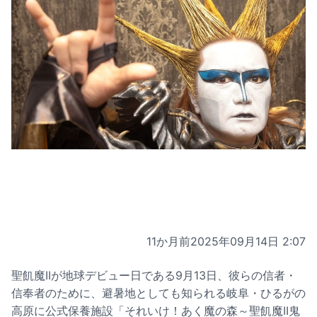
11か月前
2025年09月14日 2:07
聖飢魔IIが地球デビュー日である9月13日、彼らの信者・
信奉者のために、避暑地としても知られる岐阜・ひるがの
高原に公式保養施設「それいけ！あく魔の森～聖飢魔II鬼