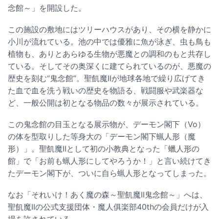
念館～」を開設した。
この施設の敷地にはツリーハウスがあり、その横を静かに
小川が流れている。池の中では優雅に魚が泳ぎ、虫も鳥も
植物も、ありとあらゆる生物が悪魔との調和のもと共存し
ている。そしてその奥深くに建てられているのが、悪魔の
歴史を刻む“鬼念館”。聖飢魔IIが地球各地で繰り広げてき
た血で血を洗う戦いの歴史を物語る、戦闘服や武楽器な
ど、一般公開は初となる物品の数々が展示されている。
この鬼念館の目玉となる展示物が、デーモン閣下（Vo）
の体を型取りした等身大の「デーモン閣下蝋人形（魔
形）」。聖飢魔IIとして初の小教典となった「蠟人形の
館」で「お前も蝋人形にしてやろうか！」と言い続けてき
たデーモン閣下が、ついに自ら蝋人形となってしまった。
なお「それいけ！あく魔の森～聖飢魔II鬼念館～」へは、
聖飢魔IIの公式支援団体・魔人俱楽部40thの会員だけが入