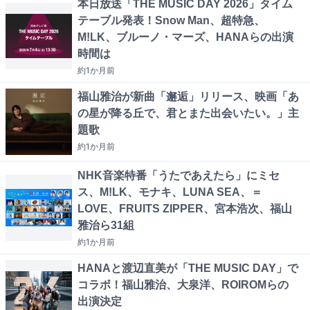
本日放送「THE MUSIC DAY 2026」タイム
テーブル発表！Snow Man、超特急、
M!LK、ブルーノ・マーズ、HANAらの出演
時間は
約1か月
前
福山雅治が新曲「邂逅」リリース、映画「あ
の星が降る丘で、君とまた出会いたい。」主
題歌
約1か月
前
NHK音楽特番「うたであえたら」にミセ
ス、M!LK、モナキ、LUNA SEA、＝
LOVE、FRUITS ZIPPER、宮本浩次、福山
雅治ら31組
約1か月
前
HANAと渡辺直美が「THE MUSIC DAY」で
コラボ！福山雅治、大泉洋、ROIROMらの
出演決定