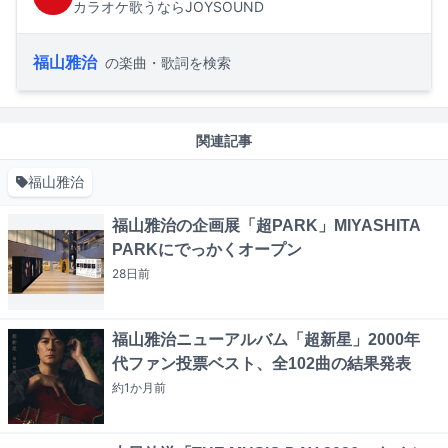
カラオケ歌うならJOYSOUND
福山雅治
の楽曲・歌詞を検索
関連記事
福山雅治
福山雅治の企画展「超PARK」MIYASHITA
PARKにでっかくオープン
28日
前
福山雅治ニューアルバム「超新星」2000年
代ファン投票ベスト、全102曲の結果発表
約1か月
前