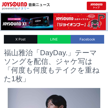
powered by
ナタリー
X Post
LINE
Facebook
福山雅治「DayDay.」テーマ
ソングを配信、ジャケ写は
「何度も何度もテイクを重ね
た1枚」