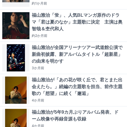
約1か月
前
福山雅治「蛍」、人気BLマンガ原作のドラ
マ「君は夏のなか」主題歌に決定 主演は奥
智哉＆杢代和人
約2か月
前
福山雅治が全国アリーナツアー武道館公演で
新曲初披露、新アルバムタイトル「超新星」
の由来を明かす
3か月
前
福山雅治が「あの花が咲く丘で、君とまた出
会えたら。」続編の主題歌を担当、前作主題
歌の「想望」に続く「邂逅」
4か月
前
福山雅治が5年9カ月ぶりアルバム発表、ド
ーム映像や再録音源も収録
4か月
前