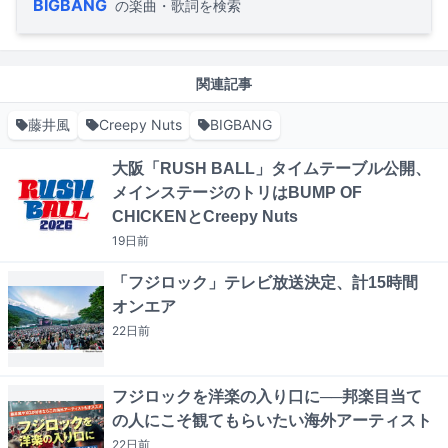
BIGBANG
の楽曲・歌詞を検索
関連記事
藤井風
Creepy Nuts
BIGBANG
大阪「RUSH BALL」タイムテーブル公開、
メインステージのトリはBUMP OF
CHICKENとCreepy Nuts
19日
前
「フジロック」テレビ放送決定、計15時間
オンエア
22日
前
フジロックを洋楽の入り口に──邦楽目当て
の人にこそ観てもらいたい海外アーティスト
22日
前