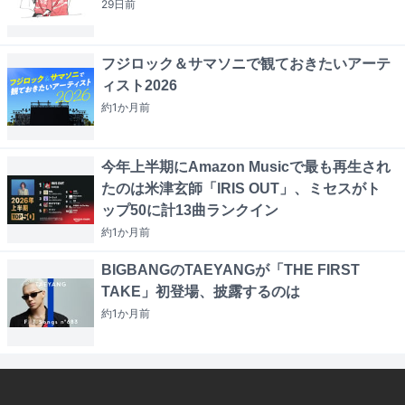
29日
前
フジロック＆サマソニで観ておきたいアーテ
ィスト2026
約1か月
前
今年上半期にAmazon Musicで最も再生され
たのは米津玄師「IRIS OUT」、ミセスがト
ップ50に計13曲ランクイン
約1か月
前
BIGBANGのTAEYANGが「THE FIRST
TAKE」初登場、披露するのは
約1か月
前