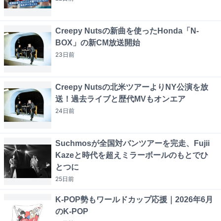
Creepy Nutsの新曲を使ったHonda「N-
BOX」の新CM放送開始
23日
前
Creepy Nutsの北米ツアーよりNY公演を放
送！過去ライブと歴代MVもオンエア
24日
前
Suchmosが全国対バンツアーを完走、Fujii
Kazeと時代を超えミラーボールのもとでひ
とつに
25日
前
K-POP勢もワールドカップ応援｜2026年6月
のK-POP