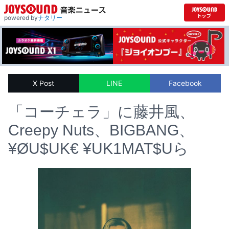
powered by
ナタリー
X Post
LINE
Facebook
「コーチェラ」に藤井風、
Creepy Nuts、BIGBANG、
¥ØU$UK€ ¥UK1MAT$Uら