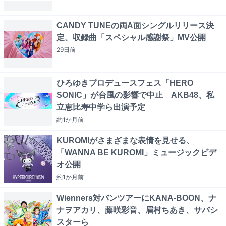
CANDY TUNEの両A面シングルリリース決
定、収録曲「スペシャル感謝祭」MV公開
29日
前
ひろゆきプロデュースフェス「HERO
SONIC」が台風の影響で中止 AKB48、私
立恵比寿中学ら出演予定
約1か月
前
KUROMIがさまざまな表情を見せる、
「WANNA BE KUROMI」ミュージックビデ
オ公開
約1か月
前
Wienners対バンツアーにKANA-BOON、ナ
ナヲアカリ、藤咲彩音、眉村ちあき、サバシ
スターら