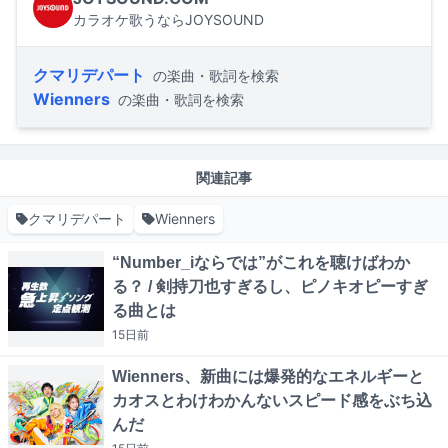
カラオケ歌うならJOYSOUND
クマリデパート
の楽曲・歌詞を検索
Wienners
の楽曲・歌詞を検索
関連記事
クマリデパート
Wienners
“Number_iならでは”がこれを聴けばわか
る？ / 剣持刀也すぎるし、ピノキオピーすぎ
る曲とは
15日
前
Wienners、新曲には爆発的なエネルギーと
カオスとわけわかんないスピード感をぶち込
んだ