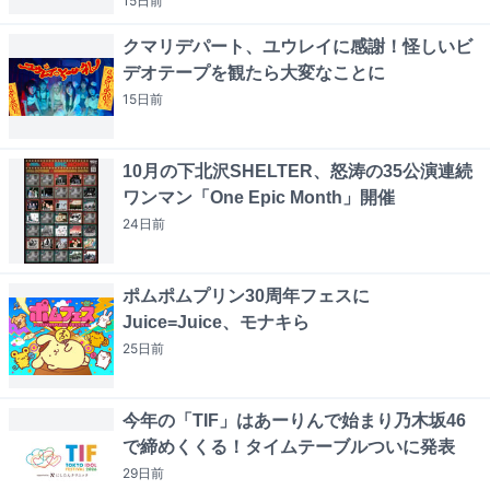
15日
前
クマリデパート、ユウレイに感謝！怪しいビ
デオテープを観たら大変なことに
15日
前
10月の下北沢SHELTER、怒涛の35公演連続
ワンマン「One Epic Month」開催
24日
前
ポムポムプリン30周年フェスに
Juice=Juice、モナキら
25日
前
今年の「TIF」はあーりんで始まり乃木坂46
で締めくくる！タイムテーブルついに発表
29日
前