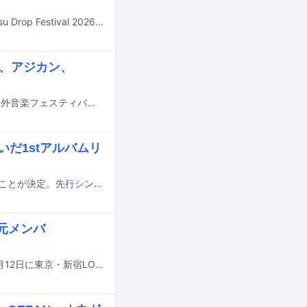
9月26日と27日に佐賀・虹の松原海水浴場 東の浜で行われる野外フェス「Karatsu Drop Festival 2026」の出演アーティスト第3弾が発表された。
s、アジカン、
8月28日から30日までの3日間、山梨・山中湖交流プラザ きららにて行われる野外音楽フェスティバル「SPACE SHOWER SWEET LOVE SHOWER 2026」のタイムテーブルが発表された。
だ1stアルバムリ
下中洋介（DYGL）の1stアルバム「SHIMONAKA」が8月19日にリリースされることが決定。先行シングル「Private Jet」が本日7月1日に配信リリースされた。
元メンバ
ExWHYZとPEDROのツーマンライブ「ExWHYZ presents 'PEDROWHYZ'」が8月12日に東京・新宿LOFTで開催される。