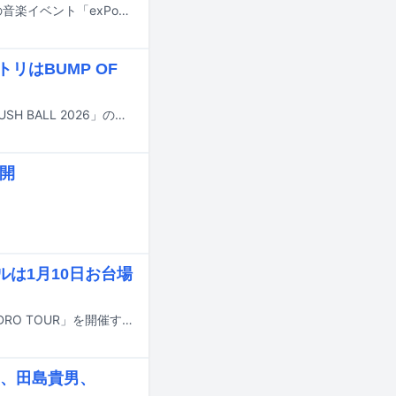
11月15日に東京・渋谷の7会場にて開催されるカルチャーメディア・NiEW主催の音楽イベント「exPoP!!!!!再会 2026」の出演アーティスト第1弾が発表された。
リはBUMP OF
8月29日と30日に大阪・泉大津フェニックスで行われる野外ライブイベント「RUSH BALL 2026」のタイムテーブルが公開された。
公開
ナルは1月10日お台場
アユニ・Dがフロントマンを務めるPEDROが、10月から全国ツアー「This is PEDRO TOUR」を開催することを発表した。
、田島貴男、