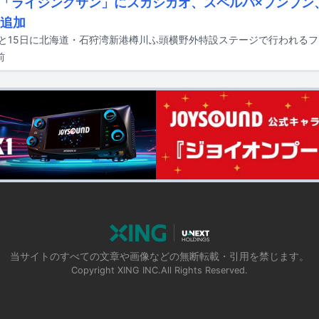
「ライジングサン」にスガシカオ、スペルバ×ブンブン、
組追加
前
当サイトのすべての文章や画像などの無断転載・引用を禁じます。
Copyright XING INC.All Rights Reserved.