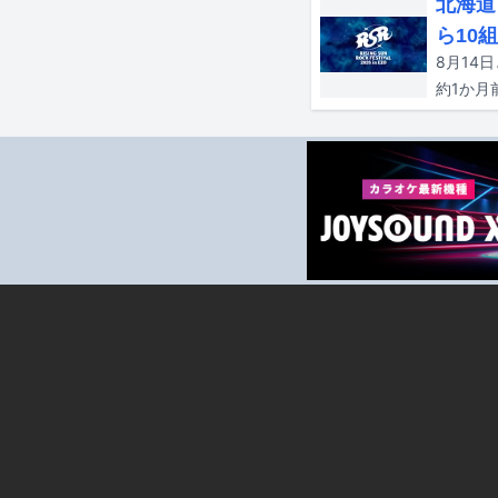
北海道
ら10
約1か月