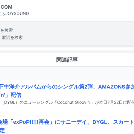
.COM
らJOYSOUND
詞を検索
・歌詞を検索
関連記事
L下中洋介アルバムからのシングル第2弾、AMAZONS参加「
vin'」配信
（DYGL）のニューシングル「Coconut Groovin'」が本日7月22日
会場「exPoP!!!!!再会」にサニーデイ、DYGL、スカー
定