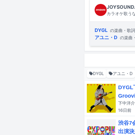
JOYSOUND
カラオケ歌うな
DYGL
の楽曲・歌
アユニ・D
の楽曲
DYGL
アユニ・D
DYG
Groo
下中洋介
16日
前
渋谷7
出演決