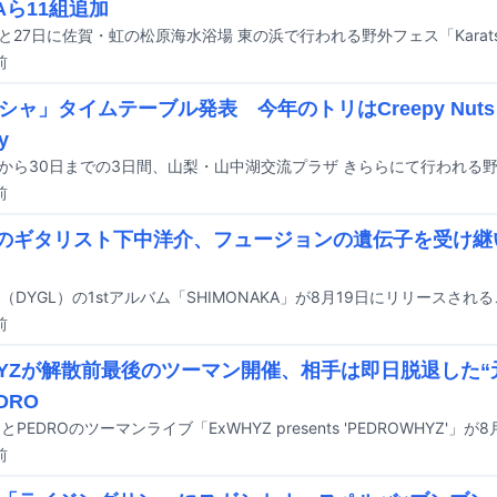
Aら11組追加
前
シャ」タイムテーブル発表 今年のトリはCreepy Nut
y
前
Lのギタリスト下中洋介、フュージョンの遺伝子を受け継い
前
HYZが解散前最後のツーマン開催、相手は即日脱退した“
DRO
前