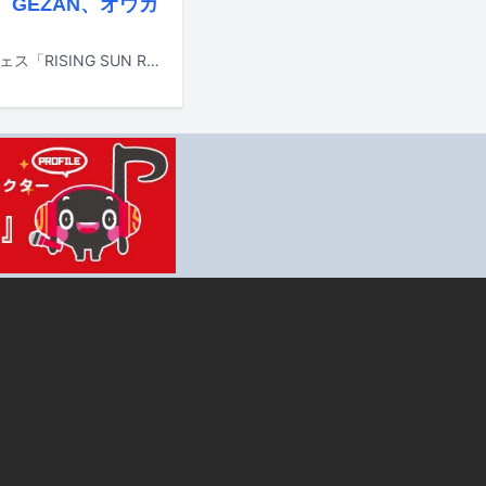
GEZAN、オウガ
8月14日と15日に北海道・石狩湾新港樽川ふ頭横野外特設ステージで行われるフェス「RISING SUN ROCK FESTIVAL 2026 in EZO」の出演アーティスト第4弾が発表された。