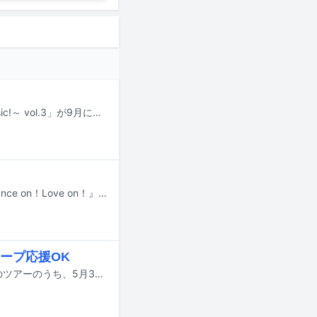
伊藤蘭のワンマンライブ「伊藤 蘭 Special Premium Live ～Don't Stop The Music!～ vol.3」が9月に開催される。
伊藤蘭が明日5月31日に行うホールツアー「伊藤蘭コンサートツアー 2026 『Dance on！Love on！』」東京・SGC HALL ARIAKE公演の模様が8月にWOWOWで放送・配信される。
ープ応援OK
伊藤蘭が4月から6月にかけてホールツアー「Dance on! Love on!」を開催。このツアーのうち、5月30日と31日に行われる東京・SGC HALL ARIAKE公演に娘の趣里がスペシャルゲストとして出演する。