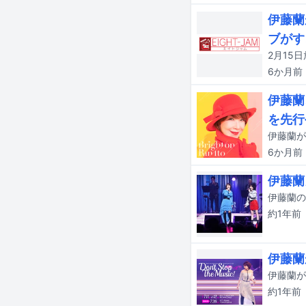
伊藤蘭
ブがす
2月15
6か月
前
伊藤蘭
を先行
6か月
前
伊藤蘭
約1年
前
伊藤蘭
約1年
前