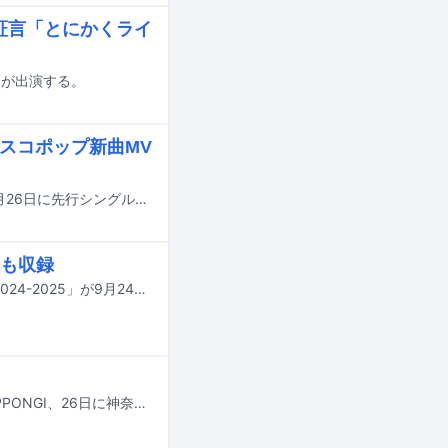
が証言「とにかくライ
シが出演する。
ィスコポップ新曲MV
伊藤蘭が4月1日に4thアルバム「Bright on」をリリースすることが決定。本日1月26日に先行シングル「Dance on! Love on!」が配信され、ミュージックビデオが公開された。
も収録
伊藤蘭のライブBlu-ray / DVD「伊藤 蘭 ～Over the Moon～ コンサートツアー 2024-2025」が9月24日に発売される。
伊藤蘭が手首を骨折。これにともない、7月11、12日に東京・ EX THEATER ROPPONGI、26日に神奈川・KT Zepp Yokohamaにて開催予定だったライブ「伊藤 蘭 Special Premium Live ～Don’t Stop The Music! ～ vol.2」が中止となることが発表された。