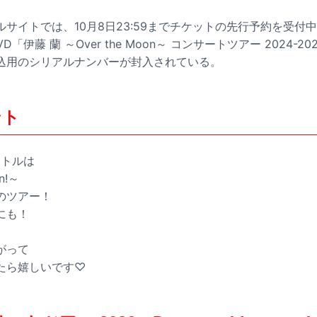
サイトでは、10月8日23:59までチケットの先行予約を受付中
 DVD「伊藤 蘭 ～Over the Moon～ コンサートツアー 2024
込用のシリアルナンバーが封入されている。
ント
イトルは
on!～
のツアー！
にも！
がって
たら嬉しいです♡