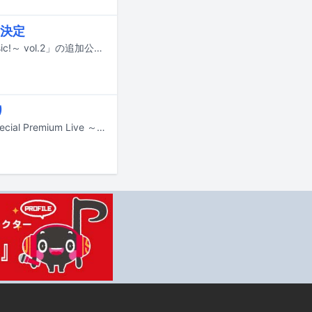
決定
伊藤蘭のワンマンライブ「伊藤 蘭 Special Premium Live ～Don't Stop The Music!～ vol.2」の追加公演が7月26日に神奈川・KT Zepp Yokohamaにて開催される。
り
伊藤蘭が7月11日、12日に東京・EX THEATER ROPPONGIでライブ「伊藤 蘭 Special Premium Live ～Don’t Stop The Music!～ vol.2」を開催する。