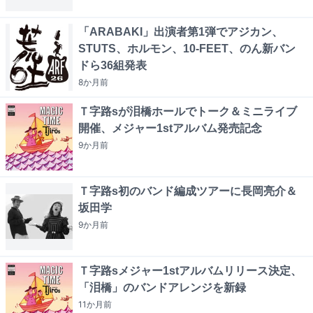
「ARABAKI」出演者第1弾でアジカン、
STUTS、ホルモン、10-FEET、のん新バン
ドら36組発表
8か月
前
Ｔ字路sが泪橋ホールでトーク＆ミニライブ
開催、メジャー1stアルバム発売記念
9か月
前
Ｔ字路s初のバンド編成ツアーに長岡亮介＆
坂田学
9か月
前
Ｔ字路sメジャー1stアルバムリリース決定、
「泪橋」のバンドアレンジを新録
11か月
前