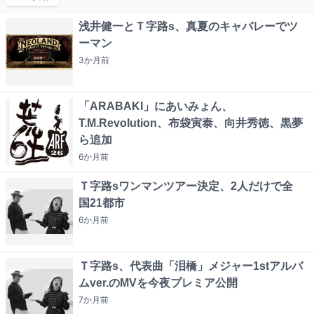
浅井健一とＴ字路s、真夏のキャバレーでツ
ーマン
3か月
前
「ARABAKI」にあいみょん、
T.M.Revolution、布袋寅泰、向井秀徳、黒夢
ら追加
6か月
前
Ｔ字路sワンマンツアー決定、2人だけで全
国21都市
6か月
前
Ｔ字路s、代表曲「泪橋」メジャー1stアルバ
ムver.のMVを今夜プレミア公開
7か月
前