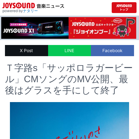
powered by
ナタリー
X Post
LINE
Facebook
Ｔ字路s「サッポロラガービー
ル」CMソングのMV公開、最
後はグラスを手にして終了