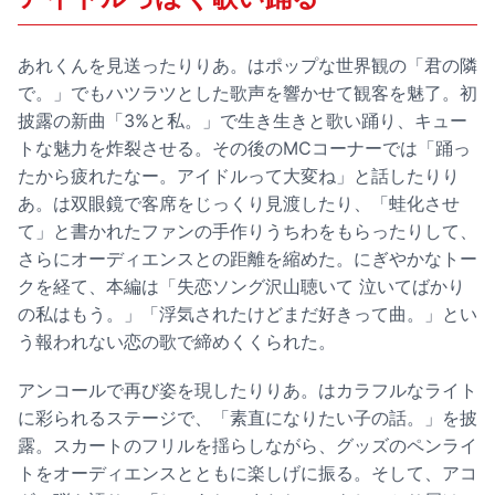
あれくんを見送ったりりあ。はポップな世界観の「君の隣
で。」でもハツラツとした歌声を響かせて観客を魅了。初
披露の新曲「3%と私。」で生き生きと歌い踊り、キュー
トな魅力を炸裂させる。その後のMCコーナーでは「踊っ
たから疲れたなー。アイドルって大変ね」と話したりり
あ。は双眼鏡で客席をじっくり見渡したり、「蛙化させ
て」と書かれたファンの手作りうちわをもらったりして、
さらにオーディエンスとの距離を縮めた。にぎやかなトー
クを経て、本編は「失恋ソング沢山聴いて 泣いてばかり
の私はもう。」「浮気されたけどまだ好きって曲。」とい
う報われない恋の歌で締めくくられた。
アンコールで再び姿を現したりりあ。はカラフルなライト
に彩られるステージで、「素直になりたい子の話。」を披
露。スカートのフリルを揺らしながら、グッズのペンライ
トをオーディエンスとともに楽しげに振る。そして、アコ