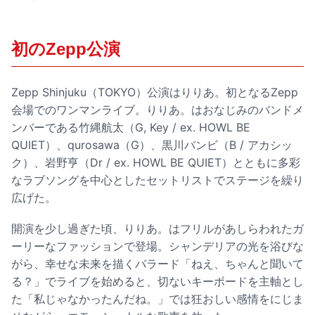
初のZepp公演
Zepp Shinjuku（TOKYO）公演はりりあ。初となるZepp
会場でのワンマンライブ。りりあ。はおなじみのバンドメ
ンバーである竹縄航太（G, Key / ex. HOWL BE
QUIET）、qurosawa（G）、黒川バンビ（B / アカシッ
ク）、岩野亨（Dr / ex. HOWL BE QUIET）とともに多彩
なラブソングを中心としたセットリストでステージを繰り
広げた。
開演を少し過ぎた頃、りりあ。はフリルがあしらわれたガ
ーリーなファッションで登場。シャンデリアの光を浴びな
がら、幸せな未来を描くバラード「ねえ、ちゃんと聞いて
る？」でライブを始めると、切ないキーボードを主軸とし
た「私じゃなかったんだね。」では狂おしい感情をにじま