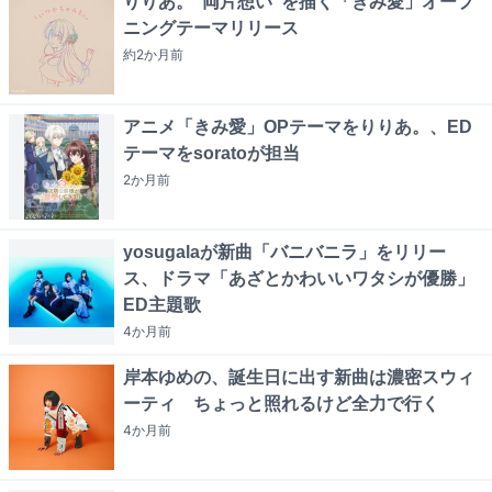
りりあ。“両片想い”を描く「きみ愛」オープ
ニングテーマリリース
約2か月
前
アニメ「きみ愛」OPテーマをりりあ。、ED
テーマをsoratoが担当
2か月
前
yosugalaが新曲「バニバニラ」をリリー
ス、ドラマ「あざとかわいいワタシが優勝」
ED主題歌
4か月
前
岸本ゆめの、誕生日に出す新曲は濃密スウィ
ーティ ちょっと照れるけど全力で行く
4か月
前