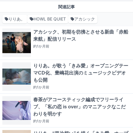
関連記事
りりあ。
HOWL BE QUIET
アカシック
アカシック、初期を彷彿とさせる新曲「赤船
来航」配信リリース
約1か月
前
りりあ。が歌う「きみ愛」オープニングテー
マCD化、豊嶋花出演のミュージックビデオ
も公開
約1か月
前
春茶がアコースティック編成でフリーライ
ブ、「私の恋 is over」のマニアックなこだ
わりを明かす
約1か月
前