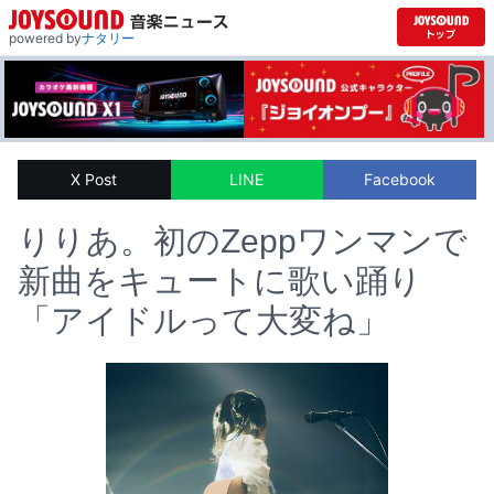
powered by
ナタリー
X Post
LINE
Facebook
りりあ。初のZeppワンマンで
新曲をキュートに歌い踊り
「アイドルって大変ね」