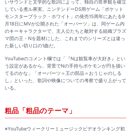
いサウンドと文学的な歌詞によって、独自の世界観を確立
している煮ル果実。ニンテンドーDS用ゲーム「ポケット
モンスターブラック・ホワイト」の発売15周年にあたる9
月18日にMVが公開された「オーパーツ」は、同ゲーム内
のキーキャラクターで、主人公たちと敵対する組織プラズ
マ団の王・Nを題材にした、これまでのシリーズとは違っ
た新しい切り口の1曲だ。
YouTubeのコメント欄では「『Nは観覧車が大好き』とい
う設定があるから、背景でNの手持ちポケモンが円を描い
てるのかな」「オーパーツ＝王の部品＝おうじゃのしる
し」といった、歌詞や映像についての考察で盛り上がって
いる。
粗品「粗品のテーマ」
※YouTubeウィークリーミュージックビデオランキング初