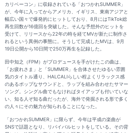
カリベーコン」に収録されている「おつかれSUMMER」
が、今年に入ってからアメリカ、イギリス、東南アジアと
幅広い国々で爆発的にヒットしており、8月にはTikTok総
再生回数が16億回を突破した。そんな予想外のヒットを
受けて、リリースから22年の時を経てMVが新たに制作さ
れるという異例の事態に。そうして完成したMVは、9月
19日公開から10日間で250万再生を記録した。
田中知之（FPM）がプロデュースを手がけたこの曲は、
「お疲れさま」と「SUMMER」を合体させたゆるい雰囲
気のタイトル通り、HALCALIらしい程よくリラックス感
のあるポップなサウンドと、ラップを組み合わせたサマー
ソング。シングル曲でもなければタイアップも付いていな
い、知る人ぞ知る曲だったが、海外で発掘される形で多く
の人々にその魅力が知られることになった。
「おつかれSUMMER」に限らず、今年は平成の楽曲が
SNSで話題となり、リバイバルヒットをしている。その背