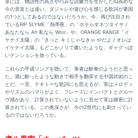
景には、物語性の高さや巧みな語彙力を生かしたIQ高めな
今の音楽とは違い、ダジャレや遊び心を感じる歌詞が要因
の1つとしてあるのではないだろうか。今、再び注目され
ているRIP SLYME「熱帯夜」の「ホテらすネツタイヤ /
あなたなら Ah 私なら Woo」や、ORANGE RANGE「イ
ケナイ太陽」の「きっと キミじゃなきゃ やだよ / オレは
イケナイ太陽」もどこかノリで書いたような、ギャグっぽ
いテンションを放っている。
これらの平成ソングを聴いて、筆者は酔拳のようだと思っ
た。酒に酔ったような動きで相手を翻弄する中国武術のこ
とだ。一見、テキトーな歌詞にも思えるが、実はメロディ
やリズムのハマりがよく、フレーズにインパクトとグルー
ヴ感があり、計算されていないように見せて実は緻密に計
算されている。この奥深さが、今のZ世代にも刺さってい
るのではないだろうか。