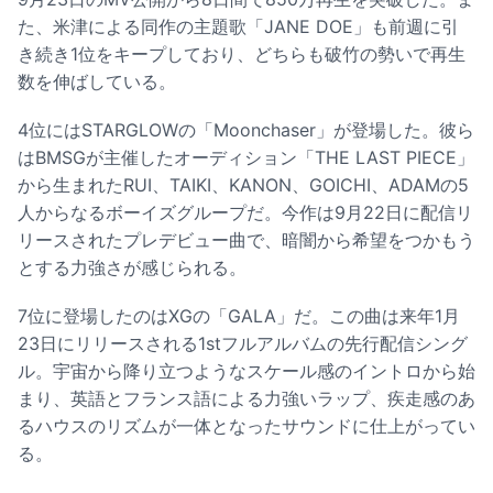
た、米津による同作の主題歌「JANE DOE」も前週に引
き続き1位をキープしており、どちらも破竹の勢いで再生
数を伸ばしている。
4位にはSTARGLOWの「Moonchaser」が登場した。彼ら
はBMSGが主催したオーディション「THE LAST PIECE」
から生まれたRUI、TAIKI、KANON、GOICHI、ADAMの5
人からなるボーイズグループだ。今作は9月22日に配信リ
リースされたプレデビュー曲で、暗闇から希望をつかもう
とする力強さが感じられる。
7位に登場したのはXGの「GALA」だ。この曲は来年1月
23日にリリースされる1stフルアルバムの先行配信シング
ル。宇宙から降り立つようなスケール感のイントロから始
まり、英語とフランス語による力強いラップ、疾走感のあ
るハウスのリズムが一体となったサウンドに仕上がってい
る。