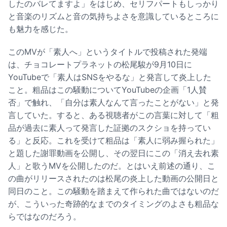
したのバレてますよ」をはじめ、セリフパートもしっかり
と音楽のリズムと音の気持ちよさを意識しているところに
も魅力を感じた。
このMVが「素人へ」というタイトルで投稿された発端
は、チョコレートプラネットの松尾駿が9月10日に
YouTubeで「素人はSNSをやるな」と発言して炎上した
こと。粗品はこの騒動についてYouTubeの企画「1人賛
否」で触れ、「自分は素人なんて言ったことがない」と発
言していた。すると、ある視聴者がこの言葉に対して「粗
品が過去に素人って発言した証拠のスクショを持ってい
る」と反応。これを受けて粗品は「素人に弱み握られた」
と題した謝罪動画を公開し、その翌日にこの「消え去れ素
人」と歌うMVを公開したのだ。とはいえ前述の通り、こ
の曲がリリースされたのは松尾の炎上した動画の公開日と
同日のこと。この騒動を踏まえて作られた曲ではないのだ
が、こういった奇跡的なまでのタイミングのよさも粗品な
らではなのだろう。