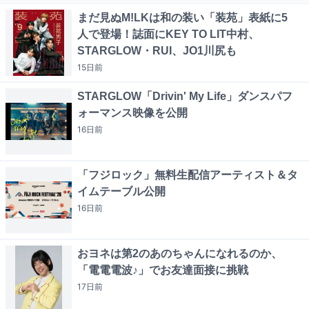
まだ見ぬM!LKは和の装い「装苑」表紙に5
人で登場！誌面にKEY TO LIT中村、
STARGLOW・RUI、JO1川尻も
15日
前
STARGLOW「Drivin' My Life」ダンスパフ
ォーマンス映像を公開
16日
前
「フジロック」無料生配信アーティスト＆タ
イムテーブル公開
16日
前
おヨネは第2のあのちゃんになれるのか、
「電電電波♪」でお友達面接に挑戦
17日
前