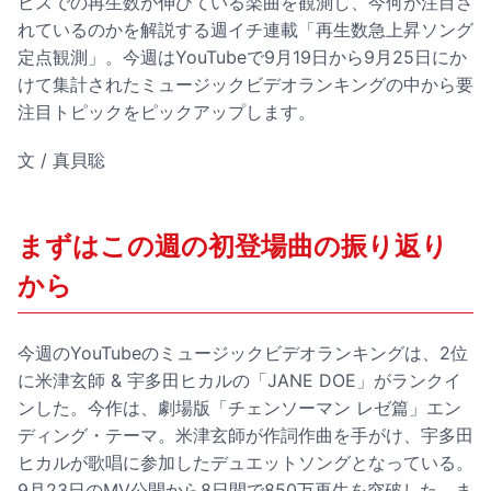
ビスでの再生数が伸びている楽曲を観測し、今何が注目さ
れているのかを解説する週イチ連載「再生数急上昇ソング
定点観測」。今週はYouTubeで9月19日から9月25日にか
けて集計されたミュージックビデオランキングの中から要
注目トピックをピックアップします。
文 / 真貝聡
まずはこの週の初登場曲の振り返り
から
今週のYouTubeのミュージックビデオランキングは、2位
に米津玄師 & 宇多田ヒカルの「JANE DOE」がランクイ
ンした。今作は、劇場版「チェンソーマン レゼ篇」エン
ディング・テーマ。米津玄師が作詞作曲を手がけ、宇多田
ヒカルが歌唱に参加したデュエットソングとなっている。
9月23日のMV公開から8日間で850万再生を突破した。ま