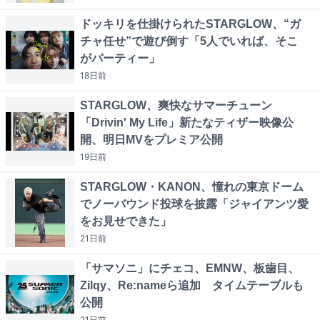
ドッキリを仕掛けられたSTARGLOW、“ガ
チャ任せ”で遊び倒す「5人でいれば、そこ
がパーティー」
18日
前
STARGLOW、爽快なサマーチューン
「Drivin' My Life」新たなティザー映像公
開、明日MVをプレミア公開
19日
前
STARGLOW・KANON、憧れの東京ドーム
でノーバウンド投球を披露「ジャイアンツ愛
をお見せできた」
21日
前
「サマソニ」にチェコ、EMNW、板歯目、
Zilqy、Re:nameら追加 タイムテーブルも
公開
21日
前