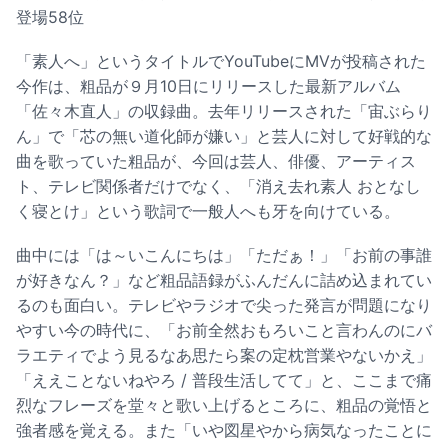
登場58位
「素人へ」というタイトルでYouTubeにMVが投稿された
今作は、粗品が９月10日にリリースした最新アルバム
「佐々木直人」の収録曲。去年リリースされた「宙ぶらり
ん」で「芯の無い道化師が嫌い」と芸人に対して好戦的な
曲を歌っていた粗品が、今回は芸人、俳優、アーティス
ト、テレビ関係者だけでなく、「消え去れ素人 おとなし
く寝とけ」という歌詞で一般人へも牙を向けている。
曲中には「は～いこんにちは」「ただぁ！」「お前の事誰
が好きなん？」など粗品語録がふんだんに詰め込まれてい
るのも面白い。テレビやラジオで尖った発言が問題になり
やすい今の時代に、「お前全然おもろいこと言わんのにバ
ラエティでよう見るなあ思たら案の定枕営業やないかえ」
「ええことないねやろ / 普段生活してて」と、ここまで痛
烈なフレーズを堂々と歌い上げるところに、粗品の覚悟と
強者感を覚える。また「いや図星やから病気なったことに