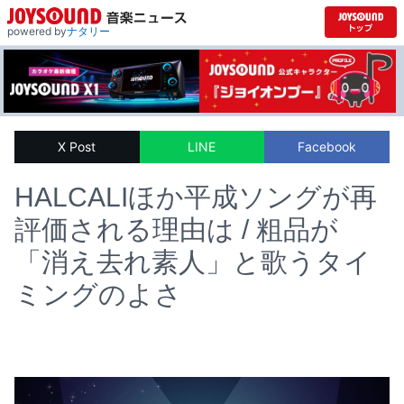
powered by
ナタリー
X Post
LINE
Facebook
HALCALIほか平成ソングが再
評価される理由は / 粗品が
「消え去れ素人」と歌うタイ
ミングのよさ