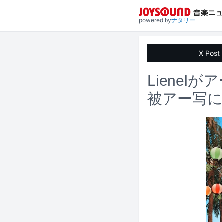
powered by
ナタリー
X Post
Liene
被アー写