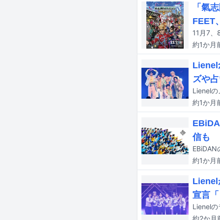
「氣志
FEET
約1か月
Lie
ズや占
約1か月
EBi
信も
約1か月
Lie
宣言「
約2か月