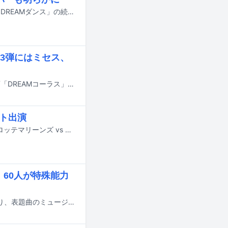
7月18日にオンエアされるTBS系の夏の大型音楽特番「音楽の日2026」の企画「DREAMダンス」の続報が明らかに。番組の出演アーティスト第4弾やそのほかの企画詳細も発表された。
3弾にはミセス、
7月18日にオンエアされるTBS系の夏の大型音楽特番「音楽の日2026」の新企画「DREAMコーラス」の詳細と、出演アーティスト第3弾が発表された。
スト出演
近藤駿太（Lienel）が7月7日にBS12 トゥエルビで生中継されるプロ野球「千葉ロッテマリーンズ vs 北海道日本ハムファイターズ」に副音声ゲストとして初出演する。
、60人が特殊能力
EBiDANの15周年を記念して8月11日にリリースされるシングル「Yes! 東京」より、表題曲のミュージックビデオがYouTubeで公開された。