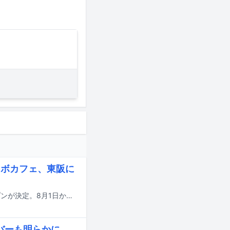
コラボカフェ、東阪に
EBiDANのコラボレーションカフェ「Yes! 駆け込め! 僕らのEBiSTORE」のオープンが決定。8月1日から16日までの期間、東京・SHIBUYA TSUTAYAをメイン会場に実施され、大阪・LE GARAGE 梅田 蔦屋書店でもサテライト開催される。
ンバーも明らかに