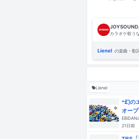
JOYSOUND
カラオケ歌うな
Lienel
の楽曲・歌
Lienel
“幻の
オープ
21日
前
TBS