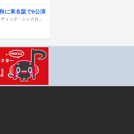
!」秋に東名阪で6公演
Lienelが9月から11月にかけて東名阪ツアー「Lienel 6th Live Tour 2026『ロマンティック・シンドローーム!!!!!!』」を開催することが決定した。