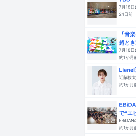
24日
前
「音楽
超とき
約1か月
Lie
約1か月
EBi
で“エ
約1か月