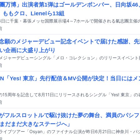
團万博」出演者第1弾はゴールデンボンバー、日向坂46、
、ももクロ、Lienelら13組
前
nel念願のメジャーデビュー記念イベントで届けた感謝、
い企画に大盛り上がり
前
DAN「Yes! 東京」先行配信＆MV公開が決定！当日には
前
nelがフルスロットルで駆け抜けた夢の舞台、満員のパシ
まだまだ大きなステージへ」
前