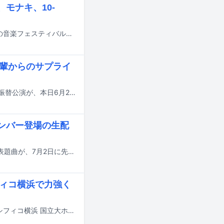
モナキ、10-
11月7、8日に千葉・幕張メッセ国際展示場4～7ホールで開催される氣志團主催の音楽フェスティバル「サントリー オールフリー presents 氣志團万博2026 ～房総爆音リゾート～」の出演アーティスト第1弾が発表された。
先輩からのサプライ
Lienelのメジャーデビューシングル「メロ・コレクション」のリリースイベント振替公演が、本日6月25日に東京・東京国際フォーラム ホールCで開催された。
メンバー登場の生配
EBiDANの15周年を記念して8月11日にリリースされるシングル「Yes! 東京」の表題曲が、7月2日に先行配信されることが決定した。
フィコ横浜で力強く
Lienelのライブツアー「Osyan」のファイナル公演が昨日6月21日に神奈川・パシフィコ横浜 国立大ホールで開催された。