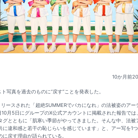
10か月前
2
ティスト写真を過去のものに“戻す”ことを発表した。
リリースされた「超絶SUMMERでバカになれ」の法被姿のアー
本日10月5日にグループのX公式アカウントに掲載された報告では、「
タグとともに「肌寒い季節がやってきました。そんな中、法被
共に違和感と若干の恥じらいを感じています」と、アー写を1
のに戻す理由が語られている。