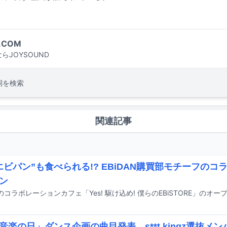
.COM
らJOYSOUND
詞を検索
関連記事
エビパン”も食べられる!? EBiDAN購買部モチーフの
ン
「音楽の日」ダンス企画の曲目発表、s**t kingz選抜メ