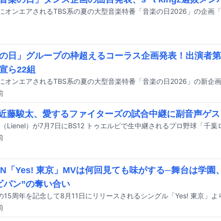
の日」グループの枠超えるコーラス企画発表！出演者第
宣ら22組
前
nel近藤駿太、愛するファイターズの試合中継に副音声ゲ
前
DAN「Yes! 東京」MVは何回見ても味がする─舞台は学園
ビパン”の奪い合い
前