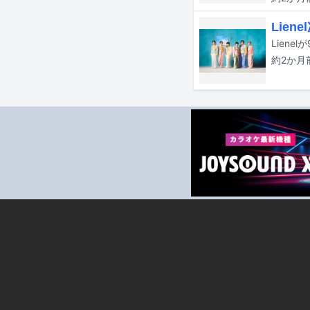
Lie
約2か月