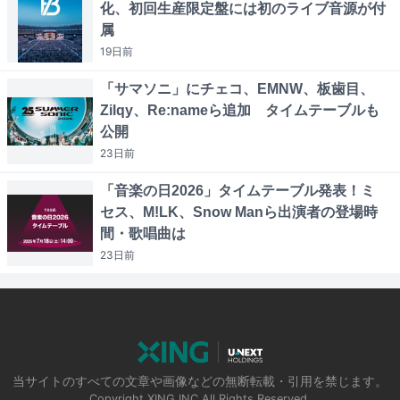
化、初回生産限定盤には初のライブ音源が付
属
19日
前
「サマソニ」にチェコ、EMNW、板歯目、
Zilqy、Re:nameら追加 タイムテーブルも
公開
23日
前
「音楽の日2026」タイムテーブル発表！ミ
セス、M!LK、Snow Manら出演者の登場時
間・歌唱曲は
23日
前
当サイトのすべての文章や画像などの無断転載・引用を禁じます。
Copyright XING INC.All Rights Reserved.