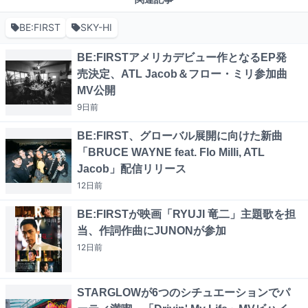
BE:FIRST
SKY-HI
BE:FIRSTアメリカデビュー作となるEP発
売決定、ATL Jacob＆フロー・ミリ参加曲
MV公開
9日
前
BE:FIRST、グローバル展開に向けた新曲
「BRUCE WAYNE feat. Flo Milli, ATL
Jacob」配信リリース
12日
前
BE:FIRSTが映画「RYUJI 竜二」主題歌を担
当、作詞作曲にJUNONが参加
12日
前
STARGLOWが6つのシチュエーションでパ