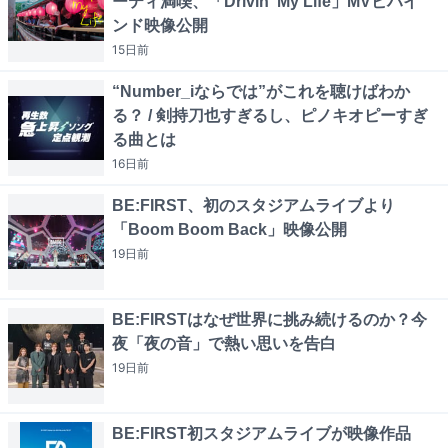
ーティ満喫、「Drivin' My Life」MVビハイ
ンド映像公開
15日
前
“Number_iならでは”がこれを聴けばわか
る？ / 剣持刀也すぎるし、ピノキオピーすぎ
る曲とは
16日
前
BE:FIRST、初のスタジアムライブより
「Boom Boom Back」映像公開
19日
前
BE:FIRSTはなぜ世界に挑み続けるのか？今
夜「夜の音」で熱い思いを告白
19日
前
BE:FIRST初スタジアムライブが映像作品