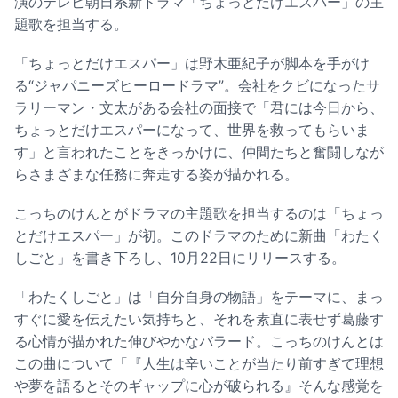
演のテレビ朝日系新ドラマ「ちょっとだけエスパー」の主
題歌を担当する。
「ちょっとだけエスパー」は野木亜紀子が脚本を手がけ
る“ジャパニーズヒーロードラマ”。会社をクビになったサ
ラリーマン・文太がある会社の面接で「君には今日から、
ちょっとだけエスパーになって、世界を救ってもらいま
す」と言われたことをきっかけに、仲間たちと奮闘しなが
らさまざまな任務に奔走する姿が描かれる。
こっちのけんとがドラマの主題歌を担当するのは「ちょっ
とだけエスパー」が初。このドラマのために新曲「わたく
しごと」を書き下ろし、10月22日にリリースする。
「わたくしごと」は「自分自身の物語」をテーマに、まっ
すぐに愛を伝えたい気持ちと、それを素直に表せず葛藤す
る心情が描かれた伸びやかなバラード。こっちのけんとは
この曲について「『人生は辛いことが当たり前すぎて理想
や夢を語るとそのギャップに心が破られる』そんな感覚を