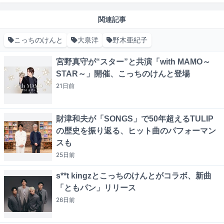
関連記事
こっちのけんと
大泉洋
野木亜紀子
宮野真守が“スター”と共演「with MAMO～
STAR～」開催、こっちのけんと登場
21日
前
財津和夫が「SONGS」で50年超えるTULIP
の歴史を振り返る、ヒット曲のパフォーマン
スも
25日
前
s**t kingzとこっちのけんとがコラボ、新曲
「ともパン」リリース
26日
前