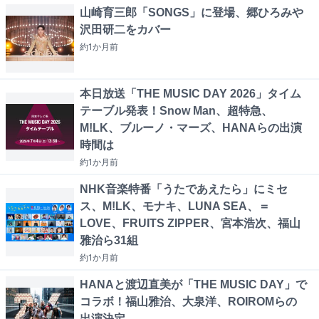
山崎育三郎「SONGS」に登場、郷ひろみや
沢田研二をカバー
約1か月
前
本日放送「THE MUSIC DAY 2026」タイム
テーブル発表！Snow Man、超特急、
M!LK、ブルーノ・マーズ、HANAらの出演
時間は
約1か月
前
NHK音楽特番「うたであえたら」にミセ
ス、M!LK、モナキ、LUNA SEA、＝
LOVE、FRUITS ZIPPER、宮本浩次、福山
雅治ら31組
約1か月
前
HANAと渡辺直美が「THE MUSIC DAY」で
コラボ！福山雅治、大泉洋、ROIROMらの
出演決定