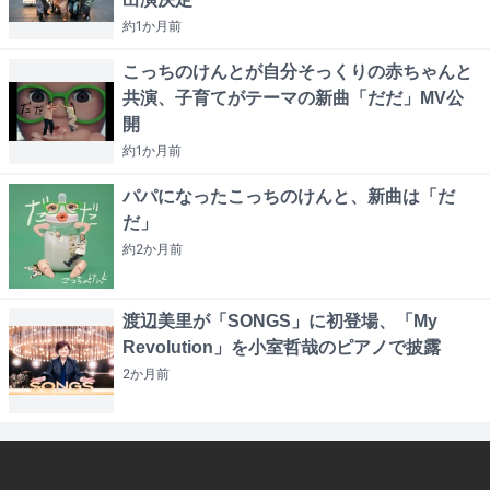
約1か月
前
こっちのけんとが自分そっくりの赤ちゃんと
共演、子育てがテーマの新曲「だだ」MV公
開
約1か月
前
パパになったこっちのけんと、新曲は「だ
だ」
約2か月
前
渡辺美里が「SONGS」に初登場、「My
Revolution」を小室哲哉のピアノで披露
2か月
前