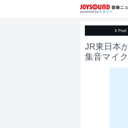
powered by
ナタリー
X Post
JR東日本
集音マイ