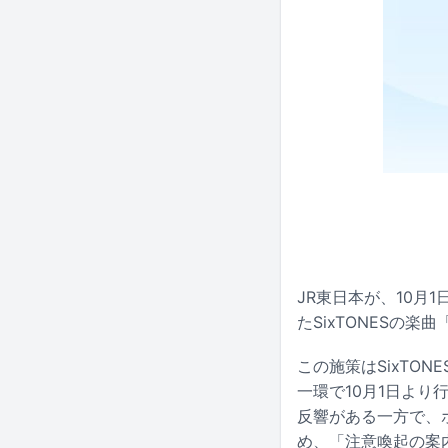
JR東日本が、10
たSixTONESの楽曲
この施策はSixTONES
一環で10月1日よ
反響がある一方で、
め、「注意喚起の案