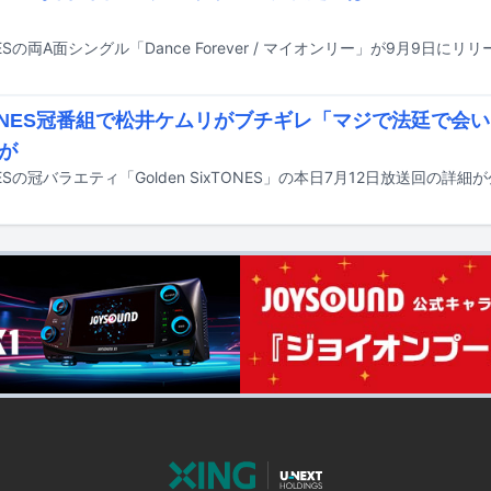
NESの両A面シングル「Dance Forever / マイオンリー」が9月9日に
TONES冠番組で松井ケムリがブチギレ「マジで法廷で会
が
NESの冠バラエティ「Golden SixTONES」の本日7月12日放送回の詳