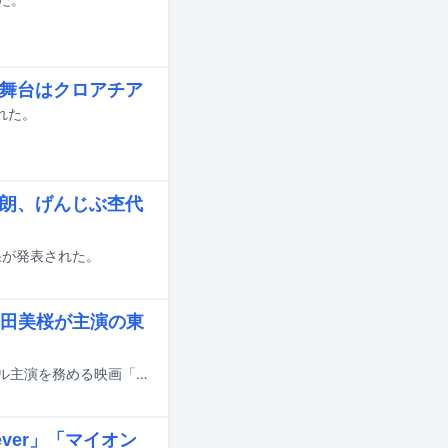
、舞台はクロアチア
された。
太朗、げんじぶ杢代
結果が発表された。
田美桜が主演の東
大森元貴（Mrs. GREEN APPLE）が、松村北斗（SixTONES）と今田美桜がダブル主演を務める映画「白鳥とコウモリ」の主題歌を担当する。
ever」「マイオン