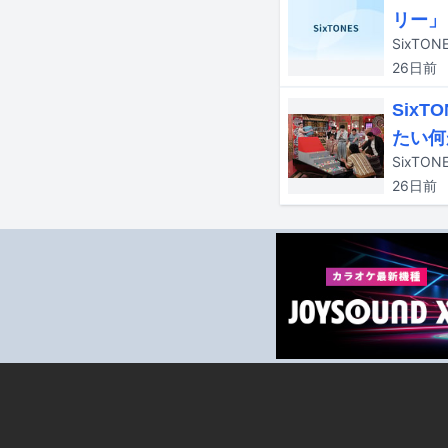
リー」
SixTO
26日
前
Six
たい何
SixTO
26日
前