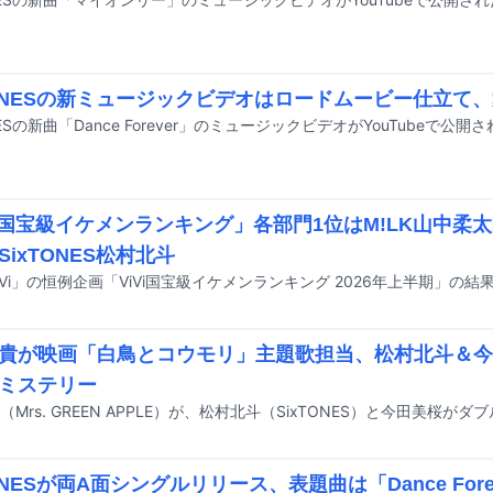
TONESの新ミュージックビデオはロードムービー仕立て
NESの新曲「Dance Forever」のミュージックビデオがYouTubeで公開
Vi国宝級イケメンランキング」各部門1位はM!LK山中柔
SixTONES松村北斗
iVi」の恒例企画「ViVi国宝級イケメンランキング 2026年上半期」の
貴が映画「白鳥とコウモリ」主題歌担当、松村北斗＆今
ミステリー
TONESが両A面シングルリリース、表題曲は「Dance For