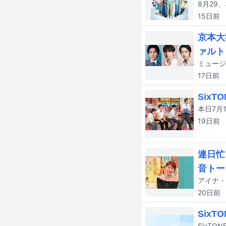
15日
前
京本大
ァルト
17日
前
Six
19日
前
連日忙
音トー
20日
前
Six
SixT