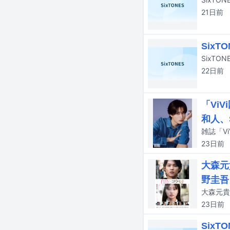
21日
前
Six
SixTO
22日
前
「Vi
和人、
雑誌「V
23日
前
大森元
野圭吾
23日
前
Six