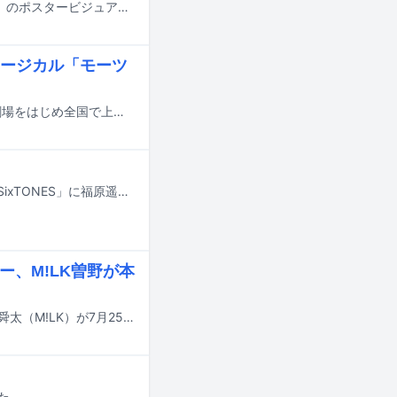
8月29、30日に日本テレビ系で放送される「24時間テレビ49-愛は地球を救う-」のポスタービジュアルが公開された。
ージカル「モーツ
ミュージカル「モーツァルト！」日本初演25周年が2027年2月より東京・日生劇場をはじめ全国で上演されることが決定。主人公のヴォルフガング・モーツァルト役を京本大我（SixTONES）、有澤樟太郎、伊藤あさひの3人がトリプルキャストで務めることが発表された。
本日7月19日21:00より日本テレビ系で放送されるSixTONESの冠番組「Golden SixTONES」に福原遥、出口夏希、なかやまきんに君がゲスト出演する。
ー、M!LK曽野が本
アイナ・ジ・エンド、あの、おヨネ（モナキ）、ジェシー（SixTONES）、曽野舜太（M!LK）が7月25日にTBS系で放送される番組「トーキング千鳥！」に出演する。
れた。