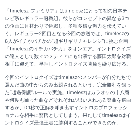
「timelesz ファミリア」はtimeleszにとって初の日本テ
レビ系レギュラー冠番組。彼らがコンセプトの異なる3つ
の企画に月替わりで挑戦し、多種多様な魅力を伝えてい
く。レギュラー2回目となる今回の放送では、timeleszの
8人がイチかバチかの“超ギリギリチャレンジ”に挑む企画
「timeleszのイチカバチカ」をオンエア。イントロクイズ
の達人として数々のメディアにも出演する藤田太郎を対戦
相手に迎えて、早押しイントロクイズ勝負を繰り広げる。
今回のイントロクイズはtimeleszのメンバーが自分たちで
選んだ曲の中からのみ出題されるという、完全勝利を狙っ
た“超過保護”ルールで実施。timeleszはカラオケの十八番
や何度も踊った曲などそれぞれの思い入れある楽曲を選曲
するが、0.1秒で正解を叩き出すイントロのプロフェッシ
ョナルを相手に驚愕としてしまう。果たしてtimeleszはイ
ントロクイズ最強王者に勝利することができるのか。