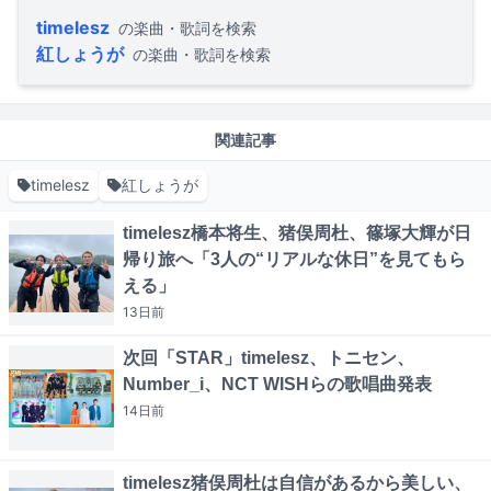
timelesz
の楽曲・歌詞を検索
紅しょうが
の楽曲・歌詞を検索
関連記事
timelesz
紅しょうが
timelesz橋本将生、猪俣周杜、篠塚大輝が日
帰り旅へ「3人の“リアルな休日”を見てもら
える」
13日
前
次回「STAR」timelesz、トニセン、
Number_i、NCT WISHらの歌唱曲発表
14日
前
timelesz猪俣周杜は自信があるから美しい、