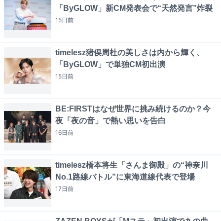
「ByGLOW」新CM発表会で“天然発言”炸裂
15日
前
timelesz猪俣周杜の美しさは内から輝く、
「ByGLOW」で単独CM初出演
15日
前
BE:FIRSTはなぜ世界に挑み続けるのか？今
夜「夜の音」で熱い思いを告白
16日
前
timelesz橋本将生「さんま御殿」の“神奈川
No.1路線バトル”に東海道線代表で登場
17日
前