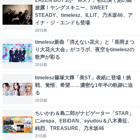
ZAZEN BOYSが「Mステ」初出演であの曲
披露！ヤングスキニー、SWEET
STEADY、timelesz、ILLIT、乃木坂46、ア
イナ・ジ・エンドも登場
20日
前
timelesz新曲「消えない花火」と「長岡まつ
り大花火大会」がコラボ、夜空をtimeleszの
歌声が彩る
20日
前
timelesz篠塚大輝「美ST」表紙に登場！挑
戦、覚悟、希望……濃密な1年半の軌跡に迫
る
20日
前
ちいかわ＆島二郎がナビゲーター「STAR」
にaespa、EBiDAN、syudou＆八木勇征、
純烈、TREASURE、乃木坂46
21日
前