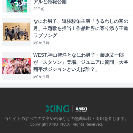
アルと特報公開
29日
前
なにわ男子、道枝駿佑主演「うるわしの宵の
月」主題歌を担当！作品世界に寄り添う王道
ラブソング
約1か月
前
WEST.神山智洋となにわ男子・藤原丈一郎
が「スタソン」登場、ジュニアに質問「大谷
翔平ポジションといえば誰？」
約1か月
前
当サイトのすべての文章や画像などの無断転載・引用を禁じます。
Copyright XING INC.All Rights Reserved.