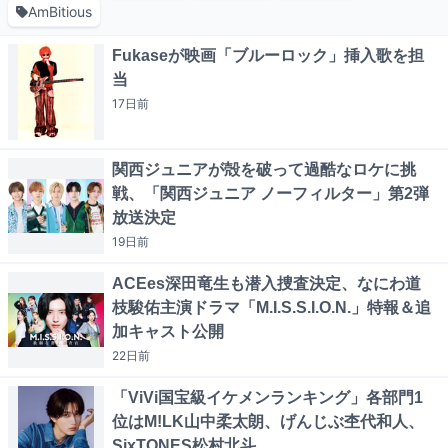
AmBitious
Fukaseが映画「ブルーロック」挿入歌を担
当
17日
前
関西ジュニアが殻を破って過酷なロケに挑
戦、「関西ジュニア ノーフィルター」第2弾
放送決定
19日
前
ACEes深田竜生も潜入捜査決定、なにわ道
枝駿佑主演ドラマ「M.I.S.S.I.O.N.」特報＆追
加キャスト公開
22日
前
「ViVi国宝級イケメンランキング」各部門1
位はM!LK山中柔太朗、げんじぶ杢代和人、
SixTONES松村北斗