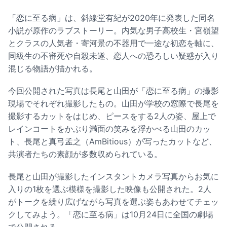
「恋に至る病」は、斜線堂有紀が2020年に発表した同名
小説が原作のラブストーリー。内気な男子高校生・宮嶺望
とクラスの人気者・寄河景の不器用で一途な初恋を軸に、
同級生の不審死や自殺未遂、恋人への恐ろしい疑惑が入り
混じる物語が描かれる。
今回公開された写真は長尾と山田が「恋に至る病」の撮影
現場でそれぞれ撮影したもの。山田が学校の窓際で長尾を
撮影するカットをはじめ、ピースをする2人の姿、屋上で
レインコートをかぶり満面の笑みを浮かべる山田のカッ
ト、長尾と真弓孟之（AmBitious）が写ったカットなど、
共演者たちの素顔が多数収められている。
長尾と山田が撮影したインスタントカメラ写真からお気に
入りの1枚を選ぶ模様を撮影した映像も公開された。2人
がトークを繰り広げながら写真を選ぶ姿もあわせてチェッ
クしてみよう。「恋に至る病」は10月24日に全国の劇場