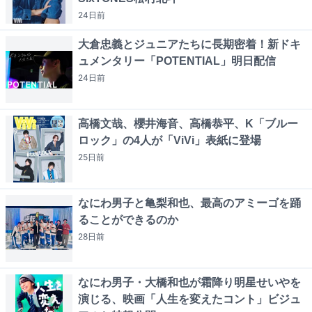
24日
前
大倉忠義とジュニアたちに長期密着！新ドキ
ュメンタリー「POTENTIAL」明日配信
24日
前
高橋文哉、櫻井海音、高橋恭平、K「ブルー
ロック」の4人が「ViVi」表紙に登場
25日
前
なにわ男子と亀梨和也、最高のアミーゴを踊
ることができるのか
28日
前
なにわ男子・大橋和也が霜降り明星せいやを
演じる、映画「人生を変えたコント」ビジュ