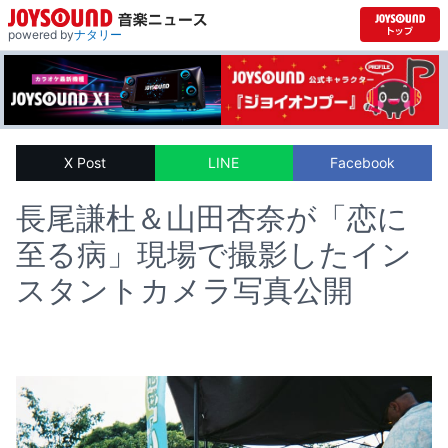
powered by
ナタリー
X Post
LINE
Facebook
長尾謙杜＆山田杏奈が「恋に
至る病」現場で撮影したイン
スタントカメラ写真公開