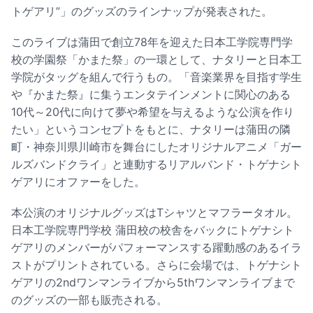
トゲアリ”」のグッズのラインナップが発表された。
このライブは蒲田で創立78年を迎えた日本工学院専門学
校の学園祭「かまた祭」の一環として、ナタリーと日本工
学院がタッグを組んで行うもの。「音楽業界を目指す学生
や『かまた祭』に集うエンタテインメントに関心のある
10代～20代に向けて夢や希望を与えるような公演を作り
たい」というコンセプトをもとに、ナタリーは蒲田の隣
町・神奈川県川崎市を舞台にしたオリジナルアニメ「ガー
ルズバンドクライ」と連動するリアルバンド・トゲナシト
ゲアリにオファーをした。
本公演のオリジナルグッズはTシャツとマフラータオル。
日本工学院専門学校 蒲田校の校舎をバックにトゲナシト
ゲアリのメンバーがパフォーマンスする躍動感のあるイラ
ストがプリントされている。さらに会場では、トゲナシト
ゲアリの2ndワンマンライブから5thワンマンライブまで
のグッズの一部も販売される。