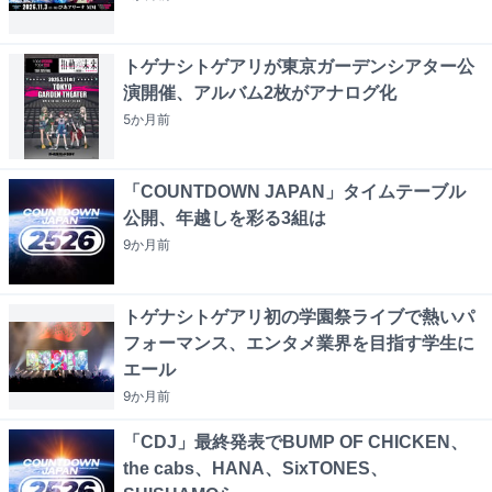
トゲナシトゲアリが東京ガーデンシアター公
演開催、アルバム2枚がアナログ化
5か月
前
「COUNTDOWN JAPAN」タイムテーブル
公開、年越しを彩る3組は
9か月
前
トゲナシトゲアリ初の学園祭ライブで熱いパ
フォーマンス、エンタメ業界を目指す学生に
エール
9か月
前
「CDJ」最終発表でBUMP OF CHICKEN、
the cabs、HANA、SixTONES、