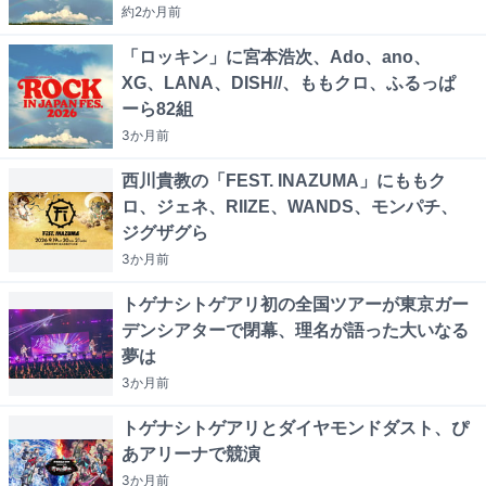
約2か月
前
「ロッキン」に宮本浩次、Ado、ano、
XG、LANA、DISH//、ももクロ、ふるっぱ
ーら82組
3か月
前
西川貴教の「FEST. INAZUMA」にももク
ロ、ジェネ、RIIZE、WANDS、モンパチ、
ジグザグら
3か月
前
トゲナシトゲアリ初の全国ツアーが東京ガー
デンシアターで閉幕、理名が語った大いなる
夢は
3か月
前
トゲナシトゲアリとダイヤモンドダスト、ぴ
あアリーナで競演
3か月
前