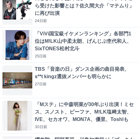
ら受けた影響とは？佐久間大介「マテムり」
に再び出演
24日
前
「ViVi国宝級イケメンランキング」各部門1
位はM!LK山中柔太朗、げんじぶ杢代和人、
SixTONES松村北斗
25日
前
TBS「音楽の日」ダンス企画の曲目発表、
s**t kingz選抜メンバーも明らかに
27日
前
「Mステ」に中森明菜が30年ぶり出演！ミセ
ス、スノスト、ビーファ、M!LK塩﨑太智、
IVE、セカオワ、MON7A、優里、Toshlも
30日
前