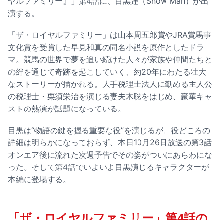
ヤルファミリー』」第4話に、目黒蓮（Snow Man）が出
演する。
「ザ・ロイヤルファミリー」は山本周五郎賞やJRA賞馬事
文化賞を受賞した早見和真の同名小説を原作としたドラ
マ。競馬の世界で夢を追い続けた人々が家族や仲間たちと
の絆を通じて奇跡を起こしていく、約20年にわたる壮大
なストーリーが描かれる。大手税理士法人に勤める主人公
の税理士・栗須栄治を演じる妻夫木聡をはじめ、豪華キャ
ストの熱演が話題になっている。
目黒は“物語の鍵を握る重要な役”を演じるが、役どころの
詳細は明らかになっておらず、本日10月26日放送の第3話
オンエア後に流れた次週予告でその姿がついにあらわにな
った。そして第4話でいよいよ目黒演じるキャラクターが
本編に登場する。
「ザ・ロイヤルファミリー」第4話の