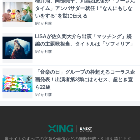
櫻井翔、阿部亮平、川島如恵留が「プーさん
タイム」アンバサダー就任！“なんにもしな
いをする”を世に伝える
約1か月
前
LiSAが佐久間大介ら出演「マッチング」続
編の主題歌担当、タイトルは「ソフィリア」
約1か月
前
「音楽の日」グループの枠超えるコーラス企
画発表！出演者第3弾にはミセス、超とき宣
ら22組
約1か月
前
当サイトのすべての文章や画像などの無断転載・引用を禁じます。