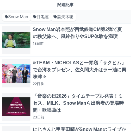
関連記事
Snow Man
目黒蓮
妻夫木聡
Snow Man岩本照が西武鉄道CM第2弾で夏
の秩父旅へ、風鈴作りやSUP体験を満喫
18日
前
&TEAM・NICHOLASと一青窈「サクヒム」
で台湾をプレゼン、佐久間大介はラー油に興
味津々
22日
前
「音楽の日2026」タイムテーブル発表！ミ
セス、M!LK、Snow Manら出演者の登場時
間・歌唱曲は
23日
前
にじさんじ甲斐田晴がSnow Manのライブか