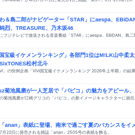
わ＆島二郎がナビゲーター「STAR」にaespa、EBiDAN
純烈、TREASURE、乃木坂46
Vi国宝級イケメンランキング」各部門1位はM!LK山中柔
SixTONES松村北斗
iVi」の恒例企画「ViVi国宝級イケメンランキング 2026年上半期」の
elesz菊池風磨が一人芝居で「パピコ」の魅力をアピール、
S「anan」表紙に登場、南米で過ごす夏のバカンスをイ
が7月22日に発売される雑誌「anan」2505号の表紙を飾る。