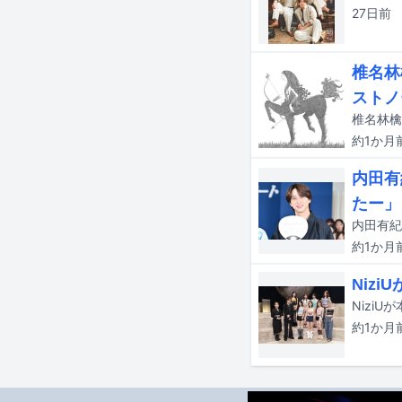
27日
前
椎名林
ストノ
椎名林檎
約1か月
内田有
たー」
約1か月
Niz
約1か月