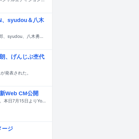
、syudou＆八木
7月23日にフジテレビで放送される音楽番組「STAR」にaespa、EBiDAN、島二郎、syudou、八木勇征、純烈、ちいかわ、TREASURE、乃木坂46が出演する。
太朗、げんじぶ杢代
結果が発表された。
新Web CM公開
timeleszの菊池風磨が江崎グリコの「パピコ」の新イメージキャラクターに就任。本日7月15日よりYouTubeにて公開中の新Web CM「おひるだ！パピコタイム」編、「おつかれ！パピコタイム」編、「お風呂上がり！パピコタイム」編、「今です！パピコタイムです！」編に出演している。
メージ