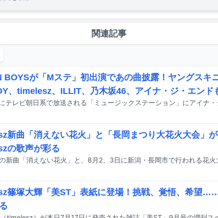
関連記事
EN BOYSが「Mステ」初出演であの曲披露！ヤングスキニ
DY、timelesz、ILLIT、乃木坂46、アイナ・ジ・エン
elesz新曲「消えない花火」と「長岡まつり大花火大会」
leszの歌声が彩る
elesz篠塚大輝「美ST」表紙に登場！挑戦、覚悟、希望…
る