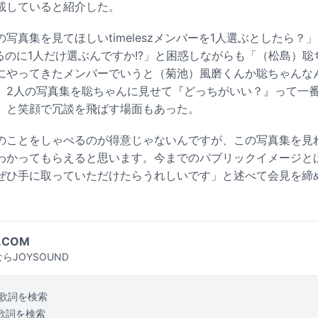
載していると紹介した。
写真集を見てほしいtimeleszメンバーを1人選ぶとしたら？
るのに1人だけ選ぶんですか!?」と困惑しながらも「（松島）
にやってきたメンバーでいうと（菊池）風磨くんか聡ちゃんな
、2人の写真集を聡ちゃんに見せて『どっちがいい？』って一
」と笑顔で冗談を飛ばす場面もあった。
のことをしゃべるのが得意じゃないんですが、この写真集を見
わかってもらえると思います。今までのパブリックイメージと
ぜひ手に取っていただけたらうれしいです」と述べて会見を締
.COM
らJOYSOUND
歌詞を検索
歌詞を検索