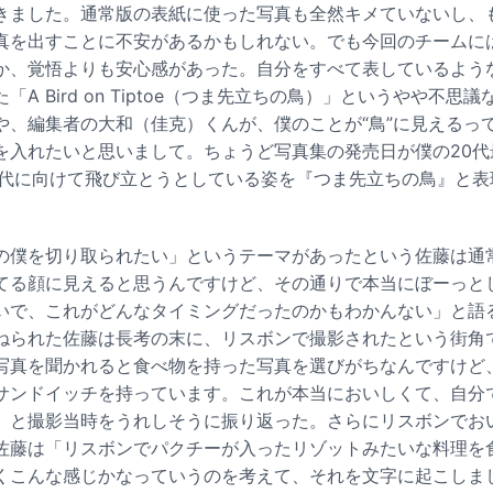
きました。通常版の表紙に使った写真も全然キメていないし、
真を出すことに不安があるかもしれない。でも今回のチームに
か、覚悟よりも安心感があった。自分をすべて表しているよう
A Bird on Tiptoe（つま先立ちの鳥）」というやや不思
や、編集者の大和（佳克）くんが、僕のことが“鳥”に見えるっ
を入れたいと思いまして。ちょうど写真集の発売日が僕の20代
0代に向けて飛び立とうとしている姿を『つま先立ちの鳥』と表
の僕を切り取られたい」というテーマがあったという佐藤は通
てる顔に見えると思うんですけど、その通りで本当にぼーっと
いで、これがどんなタイミングだったのかもわかんない」と語
ねられた佐藤は長考の末に、リスボンで撮影されたという街角
写真を聞かれると食べ物を持った写真を選びがちなんですけど
サンドイッチを持っています。これが本当においしくて、自分
」と撮影当時をうれしそうに振り返った。さらにリスボンでお
佐藤は「リスボンでパクチーが入ったリゾットみたいな料理を
くこんな感じかなっていうのを考えて、それを文字に起こしま