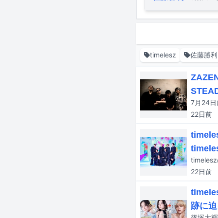
timelesz
佐藤勝利
ZAZ
STEA
22日
前
tim
time
22日
前
tim
跡に迫