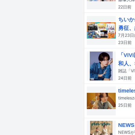
22日
前
ちいか
勇征、
23日
前
「Vi
和人、
雑誌「V
24日
前
tim
25日
前
NEW
NEWS