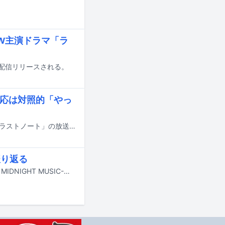
W主演ドラマ「ラ
配信リリースされる。
反応は対照的「やっ
内田有紀と寺西拓人（timelesz）がダブル主演を務めるフジテレビ系木曜劇場「ラストノート」の放送が明日7月9日22:00にスタートする。初回オンエアに先立って、昨日7月7日に東京・フジテレビ本社で七夕トークイベントが行われ、内田と寺西が登壇した。
振り返る
NiziUが本日7月7日深夜に日本テレビ系で放送される音楽番組「夜の音 -TOKYO MIDNIGHT MUSIC-」に出演する。