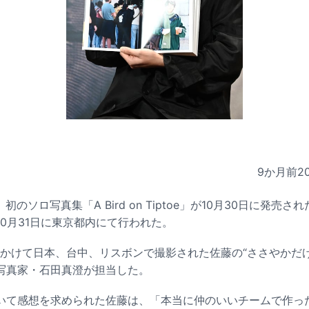
9か月前
2
z）初のソロ写真集「A Bird on Tiptoe」が10月30日に発
0月31日に東京都内にて行われた。
上かけて日本、台中、リスボンで撮影された佐藤の“ささやかだ
写真家・石田真澄が担当した。
いて感想を求められた佐藤は、「本当に仲のいいチームで作っ