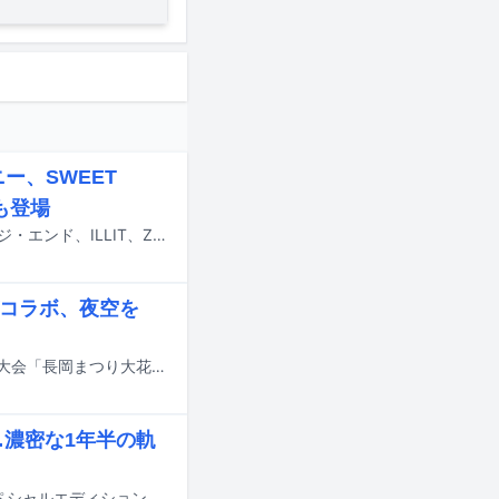
ー、SWEET
ドも登場
7月24日にテレビ朝日系で放送される「ミュージックステーション」にアイナ・ジ・エンド、ILLIT、ZAZEN BOYS、SWEET STEADY、timelesz、乃木坂46、ヤングスキニーが出演する。
がコラボ、夜空を
timeleszの新曲「消えない花火」と、8月2、3日に新潟・長岡市で行われる花火大会「長岡まつり大花火大会」がコラボレーションすることが決定した。
…濃密な1年半の軌
篠塚大輝（timelesz）が本日7月17日に発売された雑誌「美ST」9月号の増刊スペシャルエディションの表紙に登場している。