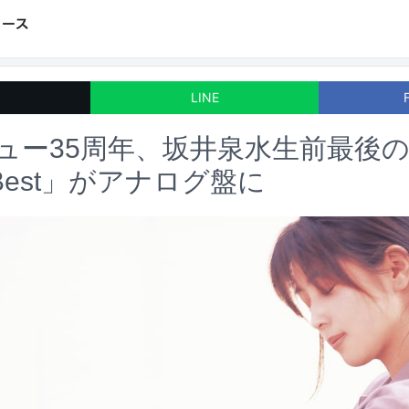
LINE
ビュー35周年、坂井泉水生前最後
n Best」がアナログ盤に