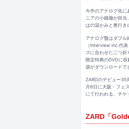
今作のアナログ化に
ニアの小鐵徹が担当
はの温かみと奥行き
アナログ盤はダブル
（Interview 
ズに合わせた二つ折り仕
限定特典のDVDに
源がダウンロードで
ZARDのデビュー
月6日に大阪・フェ
にて行われる。チケッ
ZARD「Golde