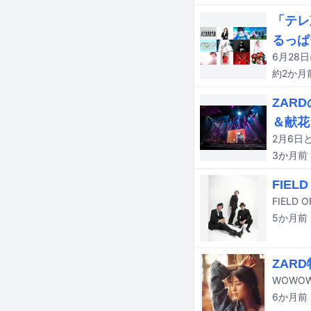
「テレ
るっぱ
約2か月
ZAR
＆献花
3か月
前
FIEL
FIELD
5か月
前
ZAR
6か月
前