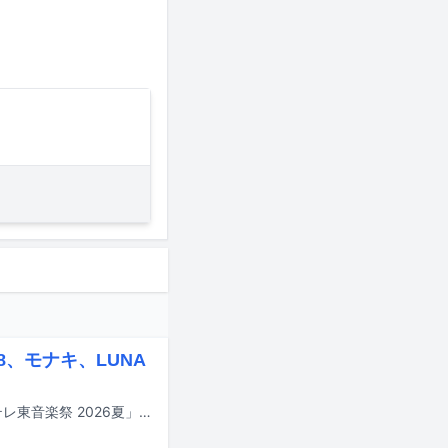
8、モナキ、LUNA
明日6月28日18:30よりテレ東系で約4時間半にわたって放送される音楽特番「テレ東音楽祭 2026夏」。この番組のタイムテーブルが発表された。