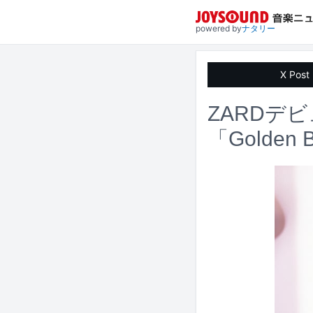
powered by
ナタリー
X Post
ZARDデ
「Golde