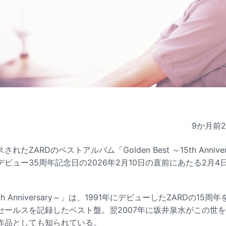
9か月前
されたZARDのベストアルバム「Golden Best ～15th Anniv
ビュー35周年記念日の2026年2月10日の直前にあたる2月
。
～15th Anniversary～」は、1991年にデビューしたZARDの15
セールスを記録したベスト盤。翌2007年に坂井泉水がこの世
作品としても知られている。