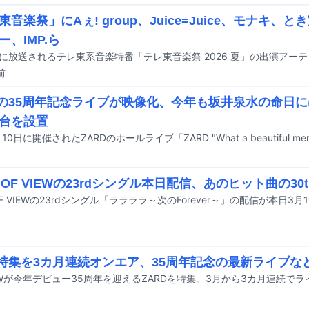
東音楽祭」にAぇ! group、Juice=Juice、モナキ、
ー、IMP.ら
前
Dの35周年記念ライブが映像化、今年も坂井泉水の命日
台を設置
D OF VIEWの23rdシングル本日配信、あのヒット曲の30t
 OF VIEWの23rdシングル「ララララ～次のForever～」の配信が本日
D特集を3カ月連続オンエア、35周年記念の最新ライブな