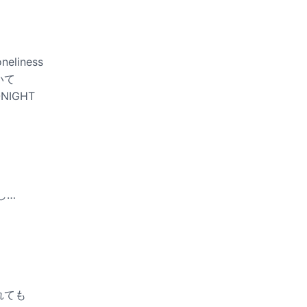
neliness
いて
ONIGHT
し…
れても