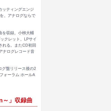
カッティングエンジ
々を、アナログならで
曲を収録。小栁大輔
詞ブックレット、LPサイ
封入される。またCD初回
アナログレコード音
ログ盤リリース後の2
フォーラム ホールA
ition～」収録曲