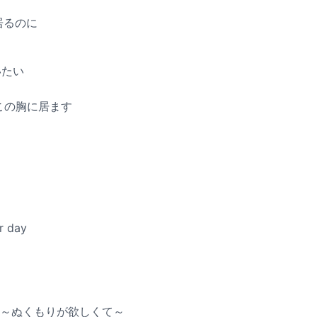
居るのに
いたい
もこの胸に居ます
r day
rand ～ぬくもりが欲しくて～