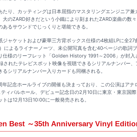
あたり、カッティングは日本屈指のマスタリングエンジニア兼
。大のZARD好きだという小鐵により刻まれたZARD楽曲の数
のあるサウンドでじっくりと堪能できる。
紙ジャケットおよび豪華三方背ボックス仕様の4枚組LPに全27
inc.代表）によるライナーノーツ、未公開写真を含む40ページの歌
様のリーフレット「Golden History 1991～2006」が
収録されたテレビスポット映像を視聴できるシリアルナンバー、
きるシリアルナンバー入りカードも同梱される。
35周年記念ホールライブの開催も決まっており、この公演はアナ
スティバルホール、デビュー記念日の2月10日に東京・東京国際
トは12月13日10:00に一般発売される。
n Best ～35th Anniversary Vinyl Ed