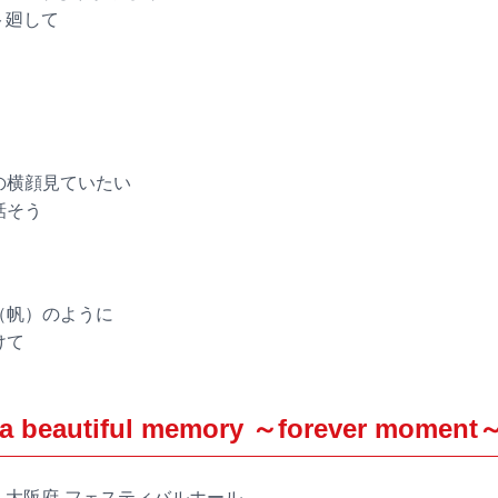
ト廻して
君の横顔見ていたい
話そう
ル（帆）のように
けて
a beautiful memory ～forever moment
金）大阪府 フェスティバルホール