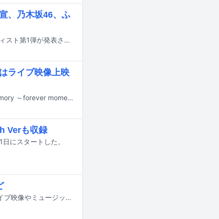
とき宣、乃木坂46、ふ
6月28日に放送されるテレ東系音楽特番「テレ東音楽祭 2026 夏」の出演アーティスト第1弾が発表された。
にはライブ映像上映
2月6日と10日に開催されたZARDのホールライブ「ZARD "What a beautiful memory ～forever moment～"」のBlu-ray / DVDが7月8日にリリースされる。
h Verも収録
3月11日にスタートした。
ど
WOWOWが今年デビュー35周年を迎えるZARDを特集。3月から3カ月連続でライブ映像やミュージックビデオを放送・配信する。