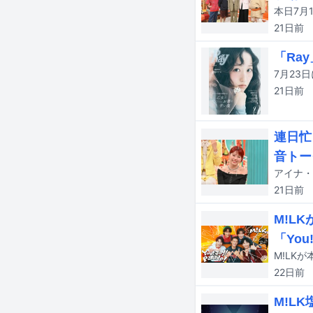
21日
前
「Ra
21日
前
連日忙
音トー
21日
前
M!L
「You
22日
前
M!L