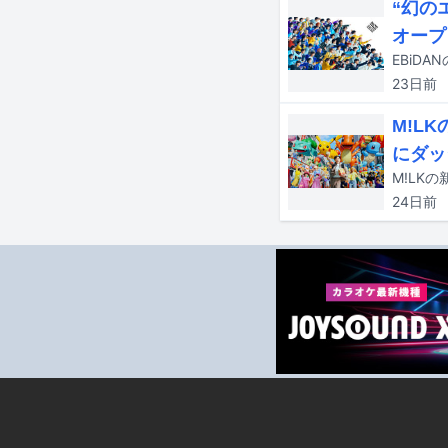
“幻の
オープ
23日
前
M!L
にダッ
24日
前