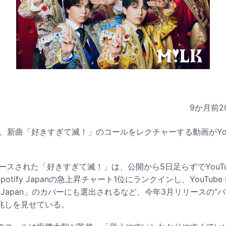
9か月前
2
で、新曲「好きすぎて滅！」のコールをレクチャーする動画がYou
リースされた「好きすぎて滅！」は、公開から5日足らずでYouT
otify Japanの急上昇チャート1位にランクインし、YouTube
op Japan」のカバーにも選出されるなど、今年3月リリースの“
兆しを見せている。