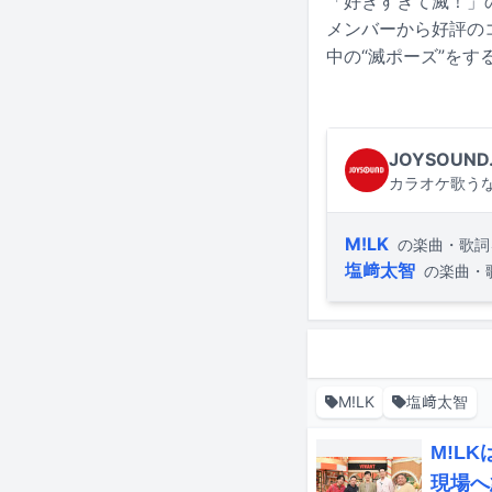
「好きすぎて滅！」
メンバーから好評の
中の“滅ポーズ”を
JOYSOUND
カラオケ歌うな
M!LK
の楽曲・歌詞
塩﨑太智
の楽曲・
M!LK
塩﨑太智
M!L
現場へ