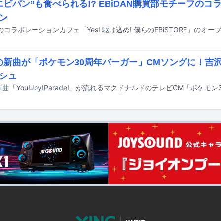
エビパン”も食べられる!? EBiDAN購買部モチーフの
ン
Kの新曲が「ポケモン30周年バーガー」CMソングに！吉
シュ