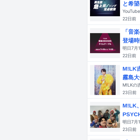
と希望
22日
前
「音楽
登場時
22日
前
M!L
霧島大
M!LK
23日
前
M!L
PSYC
23日
前