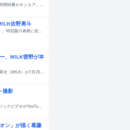
本日7月19日、TBS系にて二宮和也がMCを務めるバラエティ「ニノなのに」の2時間特番がオンエア。M!LK、稲葉通陽（B&ZAI）らが出演する。
!LK佐野勇斗
7月23日に発売される雑誌「Ray」9月号通常版の表紙に一ノ瀬美空（乃木坂46）、特別版の表紙に佐野勇斗（M!LK）が登場する。
ー、M!LK曽野が本
アイナ・ジ・エンド、あの、おヨネ（モナキ）、ジェシー（SixTONES）、曽野舜太（M!LK）が7月25日にTBS系で放送される番組「トーキング千鳥！」に出演する。
ト撮影
M!LKが本日7月17日に新曲「You!Joy!Parade!」を配信リリース。本作のミュージックビデオがYouTubeにて公開された。
オリオン」が描く葛藤