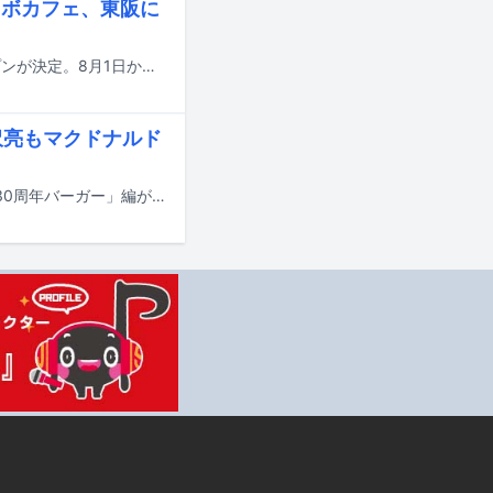
コラボカフェ、東阪に
EBiDANのコラボレーションカフェ「Yes! 駆け込め! 僕らのEBiSTORE」のオープンが決定。8月1日から16日までの期間、東京・SHIBUYA TSUTAYAをメイン会場に実施され、大阪・LE GARAGE 梅田 蔦屋書店でもサテライト開催される。
沢亮もマクドナルド
M!LKの新曲「You!Joy!Parade!」が流れるマクドナルドのテレビCM「ポケモン30周年バーガー」編が7月21日より全国で放送される。