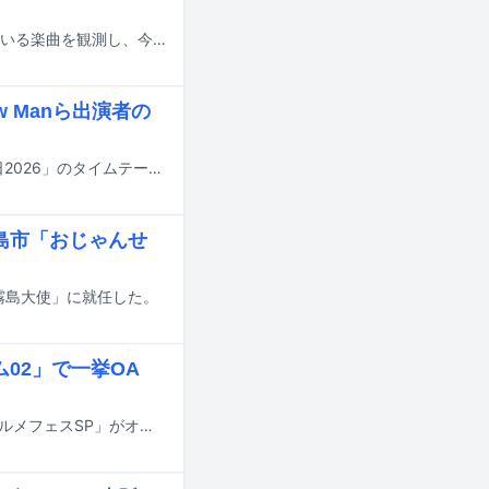
YouTubeでの視聴回数チャートや、ストリーミングサービスでの再生数が伸びている楽曲を観測し、今何が注目されているのかを解説する週イチ連載「再生数急上昇ソング定点観測」。今週はYouTubeで7月3日から7月9日にかけて集計されたミュージックビデオランキングの中から要注目トピックをピックアップします。
w Manら出演者の
明日7月18日にTBS系で8時間にわたって放送される夏の大型音楽特番「音楽の日2026」のタイムテーブルが発表された。
島市「おじゃんせ
霧島大使」に就任した。
ム02」で一挙OA
明日7月17日深夜放送の日本テレビ系「バズリズム02」で、総集編「真夜中のグルメフェスSP」がオンエアされる。