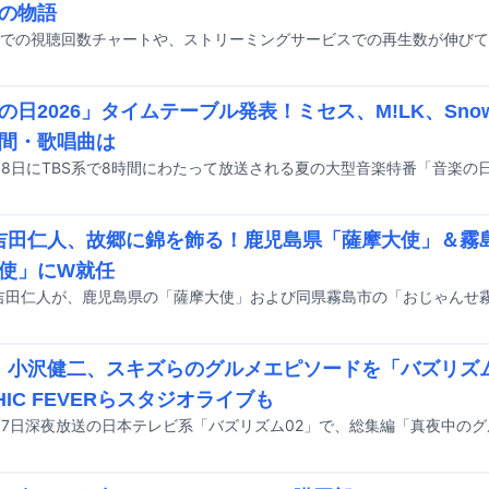
の物語
の日2026」タイムテーブル発表！ミセス、M!LK、Sno
間・歌唱曲は
K吉田仁人、故郷に錦を飾る！鹿児島県「薩摩大使」＆霧
使」にW就任
の吉田仁人が、鹿児島県の「薩摩大使」および同県霧島市の「おじゃんせ
K、小沢健二、スキズらのグルメエピソードを「バズリズ
HIC FEVERらスタジオライブも