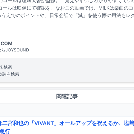
のコールは塩﨑太智が監修。「覚えやすいしわかりやすくていい
コールは映像にて確認を。なおこの動画では、M!LKは楽曲の
するうえでのポイントや、日常会話で「滅」を使う際の用法もレ
.COM
らJOYSOUND
を検索
歌詞を検索
関連記事
Kは二宮和也の「VIVANT」オールアップを祝えるか、塩
急行