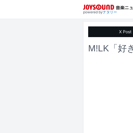
powered by
ナタリー
X Post
M!LK「