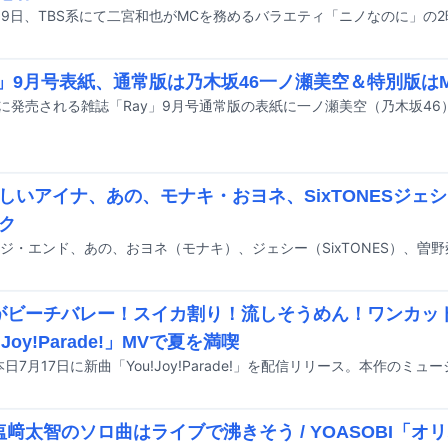
y」9月号表紙、通常版は乃木坂46一ノ瀬美空＆特別版はM
しいアイナ、あの、モナキ・おヨネ、SixTONESジェシ
ク
Kがビーチバレー！スイカ割り！流しそうめん！ワンカッ
!Joy!Parade!」MVで夏を満喫
K塩﨑太智のソロ曲はライブで沸きそう / YOASOBI「