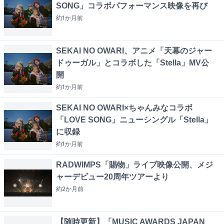
SONG」コラボパフォーマンス映像を再び
約1か月
前
SEKAI NO OWARI、アニメ「天幕のジャー
ドゥーガル」とコラボした「Stella」MV公
開
約1か月
前
SEKAI NO OWARI×ちゃんみなコラボ
「LOVE SONG」ニューシングル「Stella」
に収録
約1か月
前
RADWIMPS「賜物」ライブ映像公開、メジ
ャーデビュー20周年ツアーより
約2か月
前
【随時更新】「MUSIC AWARDS JAPAN