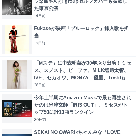
ワ楽曲やAぇ! groupセルフカバーも披露し
た東京公演
14日
前
Fukaseが映画「ブルーロック」挿入歌を担
当
16日
前
「Mステ」に中森明菜が30年ぶり出演！ミセ
ス、スノスト、ビーファ、M!LK塩﨑太智、
IVE、セカオワ、MON7A、優里、Toshlも
28日
前
今年上半期にAmazon Musicで最も再生され
たのは米津玄師「IRIS OUT」、ミセスがト
ップ50に計13曲ランクイン
30日
前
SEKAI NO OWARI×ちゃんみな「LOVE