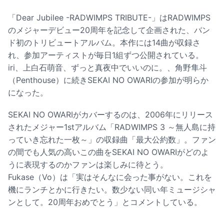
「Dear Jubilee -RADWIMPS TRIBUTE-」はRADWIMPS
のメジャーデビュー20周年を記念して企画された、バン
ド初のトリビュートアルバム。本作には14曲が収録さ
れ、参加アーティストが毎日1組ずつ公開されている。
iri、上白石萌音、ずっと真夜中でいいのに。、角野隼斗
（Penthouse）に続きSEKAI NO OWARIの参加が明らか
になった。
SEKAI NO OWARIがカバーするのは、2006年にリリース
されたメジャー1stアルバム「RADWIMPS 3 ～無人島に持
っていき忘れた一枚～」の収録曲「最大公約数」。ファン
の間でも人気の高いこの曲をSEKAI NO OWARIがどのよ
うに表現するのかファンは楽しみに待とう。
Fukase（Vo）は「実はそんなに会った事がない。これを
機にランチとかに行きたい。数少ない同い年ミュージシャ
ンとして。20周年おめでとう」とコメントしている。