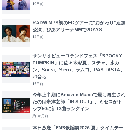
10日
前
RADWIMPS初のFCツアーに“おかわり”追加
公演、ぴあアリーナMMで2DAYS
14日
前
サンリオピューロランドフェス「SPOOKY
PUMPKIN」に佐々木彩夏、スチャ、水カ
ン、Sonsi、Siero、ラムコ、PAS TASTA、
パ音ら
16日
前
今年上半期にAmazon Musicで最も再生され
たのは米津玄師「IRIS OUT」、ミセスがト
ップ50に計13曲ランクイン
約1か月
前
本日放送「FNS歌謡祭2026 夏」タイムテー