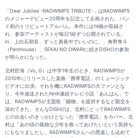
「Dear Jubilee -RADWIMPS TRIBUTE-」はRADWIMPS
のメジャーデビュー20周年を記念して企画された、バン
ド初のトリビュートアルバム。本作には14曲が収録さ
れ、参加アーティストが毎日1組ずつ公開されている。
iri、上白石萌音、ずっと真夜中でいいのに。、角野隼斗
（Penthouse）、SEKAI NO OWARIに続きDISH//の参加
が明らかになった。
北村匠海（Vo, G）は中学1年生のとき、RADWIMPSが
2010年にリリースした楽曲「携帯電話」のミュージック
ビデオに出演。それを機にRADWIMPSの大ファンとな
り、今年放送されたNHK連続テレビ小説「あんぱん」で
は、RADWIMPSが主題歌「賜物」を提供するなど親交を
深めてきた。そんなDISH//は、北村にとってRADWIMPS
との出会いのきっかけとなった「携帯電話」をカバー。北
村は「あの頃の孤独な少年を救ってあげたいという気持ち
にもなりましたし、RADWIMPSさんへの恩返しも込めて