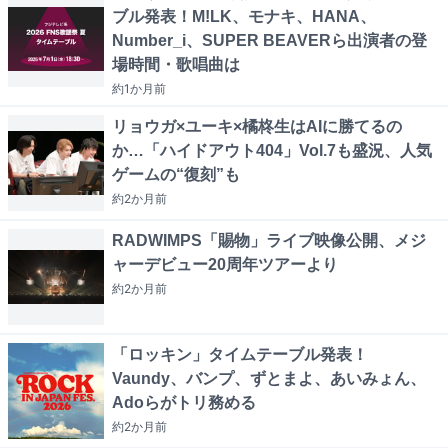
ブル発表！M!LK、モナキ、HANA、
Number_i、SUPER BEAVERら出演者の登
場時間・歌唱曲は
約1か月
前
リョウガ×ユーキ×橘柊生はAIに勝てるの
か…「ハイドアウト404」Vol.7も盛況、人気
ゲームの“復刻”も
約2か月
前
RADWIMPS「賜物」ライブ映像公開、メジ
ャーデビュー20周年ツアーより
約2か月
前
「ロッキン」タイムテーブル発表！
Vaundy、バンプ、ずとまよ、あいみょん、
Adoらがトリ務める
約2か月
前