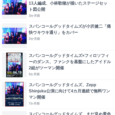
13人編成、小林歌穂が描いたステージセッ
ト図公開
3か月
前
スパンコールグッドタイムズが小沢健二「痛
快ウキウキ通り」をカバー
3か月
前
スパンコールグッドタイムズ×フィロソフィ
ーのダンス、ファンクを基盤にしたアイドル
2組がツーマン開催
5か月
前
スパンコールグッドタイムズ、Zepp
Shinjuku公演に向けて4カ月連続で無料ワン
マン開催
7か月
前
スパンコールグッドタイムズ、まだ見ぬ景色