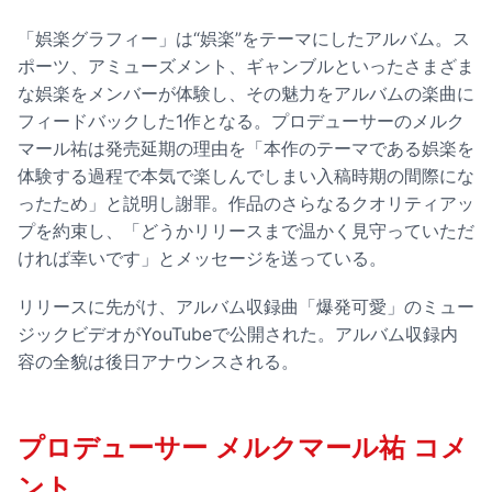
「娯楽グラフィー」は“娯楽”をテーマにしたアルバム。ス
ポーツ、アミューズメント、ギャンブルといったさまざま
な娯楽をメンバーが体験し、その魅力をアルバムの楽曲に
フィードバックした1作となる。プロデューサーのメルク
マール祐は発売延期の理由を「本作のテーマである娯楽を
体験する過程で本気で楽しんでしまい入稿時期の間際にな
ったため」と説明し謝罪。作品のさらなるクオリティアッ
プを約束し、「どうかリリースまで温かく見守っていただ
ければ幸いです」とメッセージを送っている。
リリースに先がけ、アルバム収録曲「爆発可愛」のミュー
ジックビデオがYouTubeで公開された。アルバム収録内
容の全貌は後日アナウンスされる。
プロデューサー メルクマール祐 コメ
ント