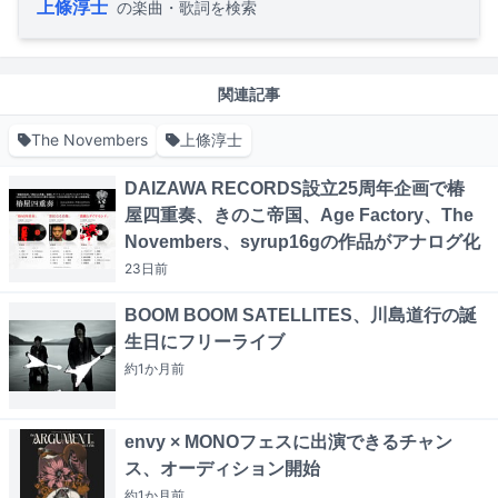
上條淳士
の楽曲・歌詞を検索
関連記事
The Novembers
上條淳士
DAIZAWA RECORDS設立25周年企画で椿
屋四重奏、きのこ帝国、Age Factory、The
Novembers、syrup16gの作品がアナログ化
23日
前
BOOM BOOM SATELLITES、川島道行の誕
生日にフリーライブ
約1か月
前
envy × MONOフェスに出演できるチャン
ス、オーディション開始
約1か月
前