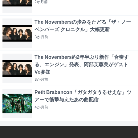
2か月
前
The Novembersの歩みをたどる「ザ・ノー
ベンバーズ クロニクル」大幅更新
3か月
前
The Novembers約2年半ぶり新作「合奏す
る、エンジン」発表、阿部芙蓉美がゲスト
Vo参加
3か月
前
Petit Brabancon「ガタガタうるせえな」ツ
アーで衝撃与えたあの曲配信
4か月
前