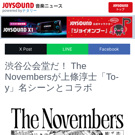
powered by
ナタリー
X Post
LINE
Facebook
渋谷公会堂だ！ The
Novembersが上條淳士「To-
y」名シーンとコラボ