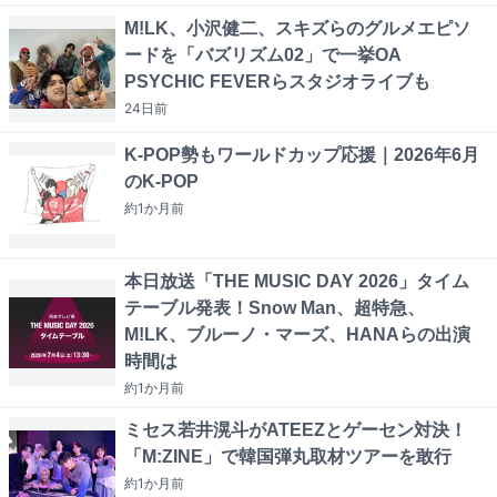
M!LK、小沢健二、スキズらのグルメエピソ
ードを「バズリズム02」で一挙OA
PSYCHIC FEVERらスタジオライブも
24日
前
K-POP勢もワールドカップ応援｜2026年6月
のK-POP
約1か月
前
本日放送「THE MUSIC DAY 2026」タイム
テーブル発表！Snow Man、超特急、
M!LK、ブルーノ・マーズ、HANAらの出演
時間は
約1か月
前
ミセス若井滉斗がATEEZとゲーセン対決！
「M:ZINE」で韓国弾丸取材ツアーを敢行
約1か月
前