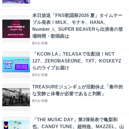
本日放送「FNS歌謡祭2026 夏」タイムテー
ブル発表！M!LK、モナキ、HANA、
Number_i、SUPER BEAVERら出演者の登
場時間・歌唱曲は
約1か月
前
「KCON LA」TELASAで生配信！NCT
127、ZEROBASEONE、TXT、KO1KEYZ
らのライブお届け
約1か月
前
TREASUREジュンギュが活動休止「集中的
な安静と休養が必要であると判断」
約1か月
前
「THE MUSIC DAY」第3弾発表で亀梨和
也、CANDY TUNE、超特急、MAZZEL、山