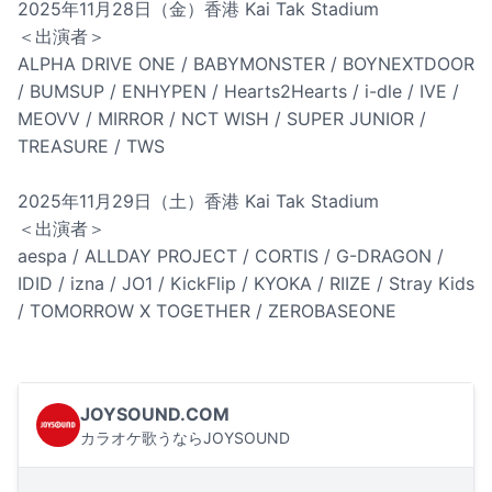
2025年11月28日（金）香港 Kai Tak Stadium
＜出演者＞
ALPHA DRIVE ONE / BABYMONSTER / BOYNEXTDOOR
/ BUMSUP / ENHYPEN / Hearts2Hearts / i-dle / IVE /
MEOVV / MIRROR / NCT WISH / SUPER JUNIOR /
TREASURE / TWS
2025年11月29日（土）香港 Kai Tak Stadium
＜出演者＞
aespa / ALLDAY PROJECT / CORTIS / G-DRAGON /
IDID / izna / JO1 / KickFlip / KYOKA / RIIZE / Stray Kids
/ TOMORROW X TOGETHER / ZEROBASEONE
JOYSOUND.COM
カラオケ歌うならJOYSOUND