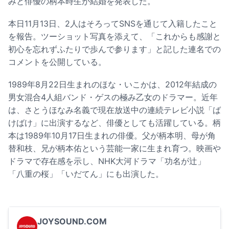
みと俳優の柄本時生が結婚を発表した。
本日11月13日、2人はそろってSNSを通じて入籍したこと
を報告。ツーショット写真を添えて、「これからも感謝と
初心を忘れずふたりで歩んで参ります」と記した連名での
コメントを公開している。
1989年8月22日生まれのほな・いこかは、2012年結成の
男女混合4人組バンド・ゲスの極み乙女のドラマー。近年
は、さとうほなみ名義で現在放送中の連続テレビ小説「ば
けばけ」に出演するなど、俳優としても活躍している。柄
本は1989年10月17日生まれの俳優。父が柄本明、母が角
替和枝、兄が柄本佑という芸能一家に生まれ育つ。映画や
ドラマで存在感を示し、NHK大河ドラマ「功名が辻」
「八重の桜」「いだてん」にも出演した。
JOYSOUND.COM