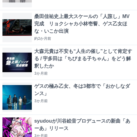
桑田佳祐史上最大スケールの「人誑し」MV
完成 リョクシャカ小林壱誓、ゲス乙女ほ
な・いこか出演
約2か月
前
大森元貴は不安も“人生の催し”として肯定す
る / 宇多田は「ちびまる子ちゃん」をどう解
釈したか
3か月
前
ゲスの極み乙女、冬は3都市で「おかしなダ
ンス」
3か月
前
syudouが川谷絵音プロデュースの新曲「あ
ーあ」リリース
3か月
前