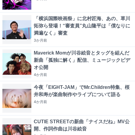
「横浜国際映画祭」に北村匠海、あの、草川
拓弥ら登場！“審査員”丸山隆平は「僕なりに
満遍なく」審査
3か月
前
Maverick Momが川谷絵音とタッグを組んだ
新曲「孤独に解く」配信、ミュージックビデ
オ公開
4か月
前
今夜「EIGHT-JAM」でMr.Children特集、桜
井和寿が楽曲制作やライブについて語る
4か月
前
CUTIE STREETの新曲「ナイスだね」MV公
開、作詞作曲は川谷絵音