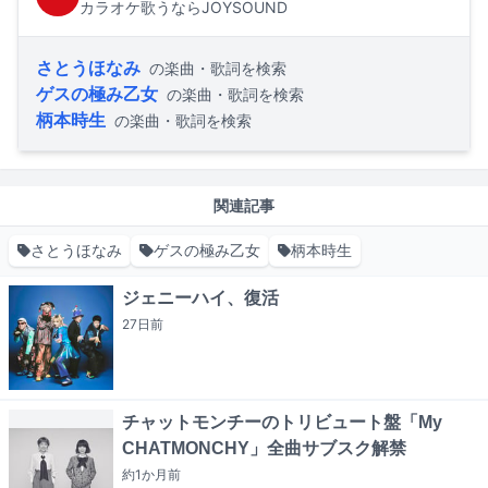
カラオケ歌うならJOYSOUND
さとうほなみ
の楽曲・歌詞を検索
ゲスの極み乙女
の楽曲・歌詞を検索
柄本時生
の楽曲・歌詞を検索
関連記事
さとうほなみ
ゲスの極み乙女
柄本時生
ジェニーハイ、復活
27日
前
チャットモンチーのトリビュート盤「My
CHATMONCHY」全曲サブスク解禁
約1か月
前