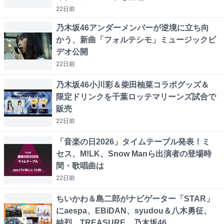
22日
前
乃木坂46アンダーメンバーが逆境に立ち向
かう、新曲「フォルテシモ」ミュージックビ
デオ公開
22日
前
乃木坂46小川彩＆柴田柚菜コラボグッズ＆
限定ドリンクを千葉ロッテマリーンズ試合で
販売
22日
前
「音楽の日2026」タイムテーブル発表！ミ
セス、M!LK、Snow Manら出演者の登場時
間・歌唱曲は
22日
前
ちいかわ＆島二郎がナビゲーター「STAR」
にaespa、EBiDAN、syudou＆八木勇征、
純烈、TREASURE、乃木坂46