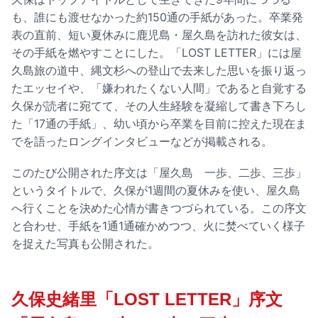
も、誰にも渡せなかった約150通の手紙があった。卒業発
表の直前、短い夏休みに鹿児島・屋久島を訪れた彼女は、
その手紙を燃やすことにした。「LOST LETTER」には屋
久島旅の道中、縄文杉への登山で去来した思いを振り返っ
たエッセイや、「嫌われたくない人間」であると自覚する
久保が読者に宛てて、その人生経験を凝縮して書き下ろし
た「17通の手紙」、幼い頃から卒業を目前に控えた現在ま
でを語ったロングインタビューなどが掲載される。
このたび公開された序文は「屋久島 一歩、二歩、三歩」
というタイトルで、久保が1週間の夏休みを使い、屋久島
へ行くことを決めた心情が書きつづられている。この序文
と合わせ、手紙を1通1通確かめつつ、火に焚べていく様子
を捉えた写真も公開された。
久保史緒里「LOST LETTER」序文