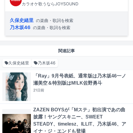
カラオケ歌うならJOYSOUND
久保史緒里
の楽曲・歌詞を検索
乃木坂46
の楽曲・歌詞を検索
関連記事
久保史緒里
乃木坂46
「Ray」9月号表紙、通常版は乃木坂46一ノ
瀬美空＆特別版はM!LK佐野勇斗
21日
前
ZAZEN BOYSが「Mステ」初出演であの曲
披露！ヤングスキニー、SWEET
STEADY、timelesz、ILLIT、乃木坂46、ア
イナ・ジ・エンドも登場