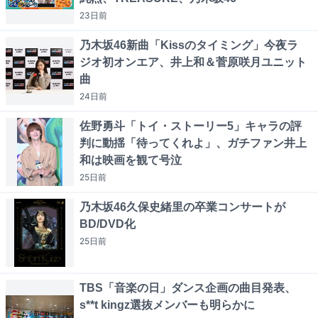
23日
前
乃木坂46新曲「Kissのタイミング」今夜ラ
ジオ初オンエア、井上和＆菅原咲月ユニット
曲
24日
前
佐野勇斗「トイ・ストーリー5」キャラの評
判に動揺「待ってくれよ」、ガチファン井上
和は映画を観て号泣
25日
前
乃木坂46久保史緒里の卒業コンサートが
BD/DVD化
25日
前
TBS「音楽の日」ダンス企画の曲目発表、
s**t kingz選抜メンバーも明らかに