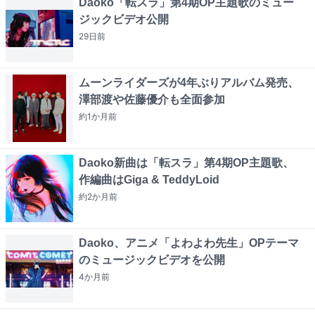
Daoko「転スラ」第4期OP主題歌のミュー
ジックビデオ公開
29日
前
ムーンライダーズが4年ぶりアルバム発売、
澤部渡や佐藤優介も全面参加
約1か月
前
Daoko新曲は「転スラ」第4期OP主題歌、
作編曲はGiga & TeddyLoid
約2か月
前
Daoko、アニメ「よわよわ先生」OPテーマ
のミュージックビデオを公開
4か月
前