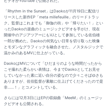
ビデオがYouTubeで公開された。
「Rhythm in the Sunset」はDaokoが11月19日に配信リ
リースした新作EP「meta millefeuille」のリードトラッ
ク。監督はこれまでも「御伽の街」や「帰りたい！」とい
ったDaokoの楽曲のミュージックビデオを手がけ、現在
開催中のアジアツアーにもVJとして参加している佐伯雄
一郎が務めた。Daokoの何気ない日常を切り取った映像
とモダンなグラフィックを融合させた、ノスタルジックで
温かみのあるMVに仕上がっている。
DaokoはMVについて「ひだまりのような時間だったから
こそ撮れた柔らかい表情は、今までDaokoとしてお見せ
していなかった素に近い自分の姿なので少々こそばゆさも
ありますが、佐伯監督が素敵に仕上げてくださったので是
非……！」とコメントしている。
さらには12月3日にはEPの収録曲「MeeM」のミュージッ
クビデオも公開される。