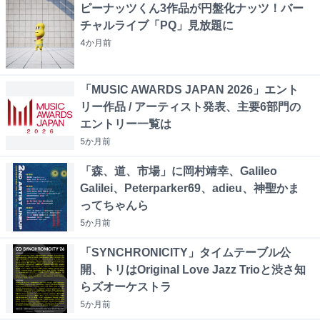
ピーナッツくん3作品が円盤化ナッツ！バー
チャルライブ「PQ」見放題に
4か月
前
「MUSIC AWARDS JAPAN 2026」エント
リー作品 / アーティスト発表、主要6部門の
エントリー一覧は
5か月
前
「森、道、市場」に岡村靖幸、Galileo
Galilei、Peterparker69、adieu、神聖かま
ってちゃんら
5か月
前
「SYNCHRONICITY」タイムテーブル公
開、トリはOriginal Love Jazz Trioと渋さ知
らズオーケストラ
5か月
前