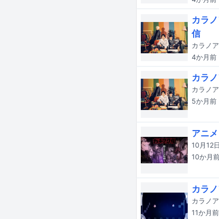
カラノ
信
カラノア
4か月
前
カラノ
カラノア
5か月
前
アニメ
10か月
カラノ
11か月
前