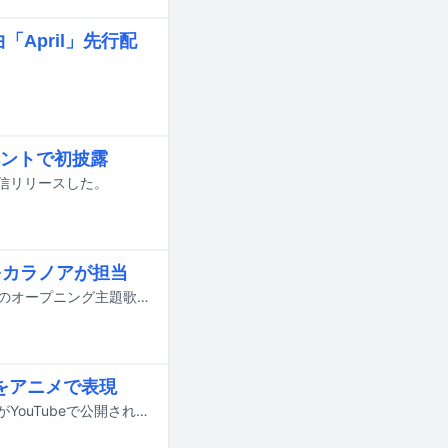
April」先行配
ントで初披露
配信リリースした。
歌をカラノアが担当
10月12日放送回に第2クールがスタートするテレビアニメ「ガチアクタ」。本作のオープニング主題歌がMori Calliopeの「LET'S JUST CRACH」、エンディング主題歌がカラノアの「番」に決定した。
をアニメで表現
カラノアが本日9月17日に配信リリースした新曲「レイ」のミュージックビデオがYouTubeで公開された。