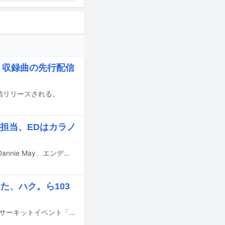
ス、収録曲の先行配信
配信リリースされる。
歌担当、EDはカラノ
テレビアニメ「鎧真伝サムライトルーパー」第2クールのオープニング主題歌をDannie May、エンディング主題歌をカラノアが担当する。
なた、ハク。ら103
6月6日と7日に愛知県名古屋市栄一帯のライブハウスおよびクラブにて行われるサーキットイベント「SAKAE SP-RING 2026」の出演アーティスト第1弾が発表された。