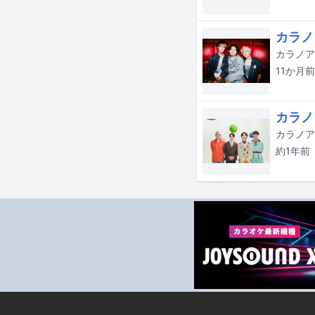
カラノ
11か月
前
カラノ
カラノア
約1年
前