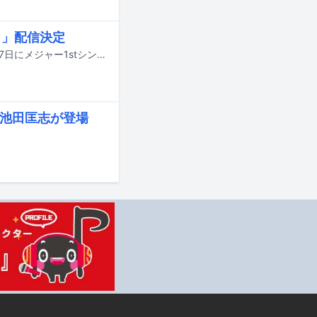
イ」配信決定
カラノアがavex内レーベルA.S.A.Bからメジャーデビューすることが決定。9月17日にメジャー1stシングル「レイ」が配信リリースされる。
の池田匡志が登場