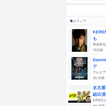
カラノア
KER
も
蔦谷好位
15日
前
Dan
ア
2か月
前
名古屋
組出演
4か月
前