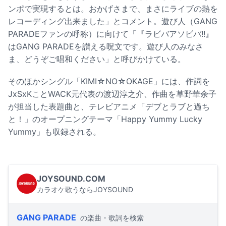
ンポで実現するとは。おかげさまで、まさにライブの熱を
レコーディング出来ました」とコメント。遊び人（GANG
PARADEファンの呼称）に向けて「『ラビバアソビバ!!』
はGANG PARADEを讃える呪文です。遊び人のみなさ
ま、どうぞご唱和ください」と呼びかけている。
そのほかシングル「KIMI☆NO☆OKAGE」には、作詞を
JxSxKことWACK元代表の渡辺淳之介、作曲を草野華余子
が担当した表題曲と、テレビアニメ「デブとラブと過ち
と！」のオープニングテーマ「Happy Yummy Lucky
Yummy」も収録される。
JOYSOUND.COM
カラオケ歌うならJOYSOUND
GANG PARADE
の楽曲・歌詞を検索