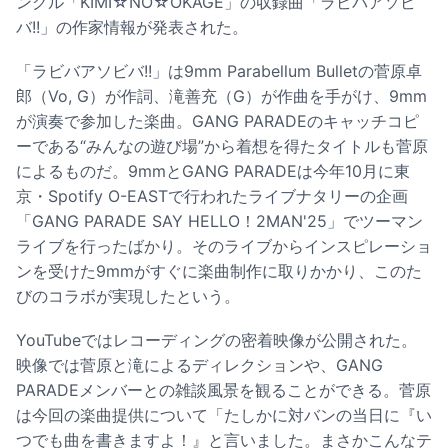
ングル「KIMI☆NO☆OKAGE」の収録曲「ラビバアソビ
バ!!」の作家情報が発表された。
「ラビバアソビバ!!」は9mm Parabellum Bulletの菅原卓
郎（Vo, G）が作詞、滝善充（G）が作曲を手がけ、9mm
が演奏で参加した楽曲。GANG PARADEのキャッチコピ
ーである“みんなの遊び場”から着想を得たタイトルも菅原
によるものだ。9mmとGANG PARADEは今年10月に東
京・Spotify O-EASTで行われたライブナタリーの企画
「GANG PARADE SAY HELLO！2MAN'25」でツーマン
ライブを行ったばかり。そのライブからインスピレーショ
ンを受けた9mmがすぐに楽曲制作に取りかかり、このた
びのコラボが実現したという。
YouTubeではレコーディングの密着映像が公開された。
映像では菅原と滝によるディレクションや、GANG
PARADEメンバーとの雑談風景を観ることができる。菅原
は今回の楽曲提供について「たしかに対バンの当日に『い
つでも曲を書きますよ！』と言いました。まさかこんなテ