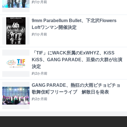
約1か月
前
9mm Parabellum Bullet、下北沢Flowers
Loftワンマン開催決定
約1か月
前
「TIF」にWACK所属のExWHYZ、KiSS
KiSS、GANG PARADE、豆柴の大群が出演
決定
約2か月
前
GANG PARADE、熱狂の大雨ビチョビチョ
歌舞伎町フリーライブ 解散日を発表
約2か月
前