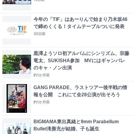
今年の「TIF」はあーりんで始まり乃木坂46
で締めくくる！タイムテーブルついに発表
30日
前
黒澤ようソロ初アルバムにシンリズム、宗藤
竜太、SUKISHA参加 MVにはギャンパレ
のキャ・ノン出演
約1か月
前
GANG PARADE、ラストツアー後半戦の情
報を公開 これにて全28公演が出そろう
約1か月
前
BIGMAMA東出真緒と9mm Parabellum
Bullet滝善充が結婚、子も誕生