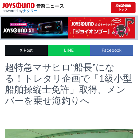
powered by
ナタリー
X Post
LINE
Facebook
超特急マサヒロ“船長”にな
る！トレタリ企画で「1級小型
船舶操縦士免許」取得、メン
バーを乗せ海釣りへ