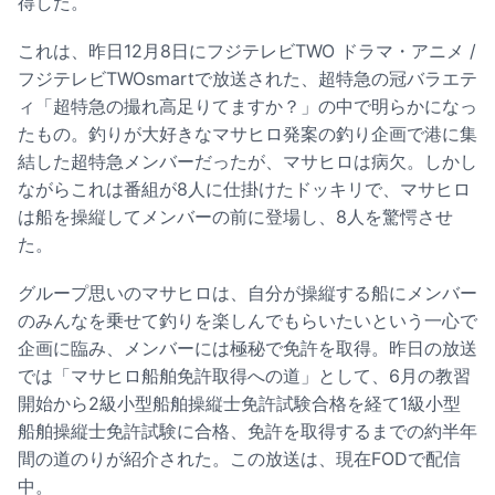
得した。
これは、昨日12月8日にフジテレビTWO ドラマ・アニメ /
フジテレビTWOsmartで放送された、超特急の冠バラエテ
ィ「超特急の撮れ高足りてますか？」の中で明らかになっ
たもの。釣りが大好きなマサヒロ発案の釣り企画で港に集
結した超特急メンバーだったが、マサヒロは病欠。しかし
ながらこれは番組が8人に仕掛けたドッキリで、マサヒロ
は船を操縦してメンバーの前に登場し、8人を驚愕させ
た。
グループ思いのマサヒロは、自分が操縦する船にメンバー
のみんなを乗せて釣りを楽しんでもらいたいという一心で
企画に臨み、メンバーには極秘で免許を取得。昨日の放送
では「マサヒロ船舶免許取得への道」として、6月の教習
開始から2級小型船舶操縦士免許試験合格を経て1級小型
船舶操縦士免許試験に合格、免許を取得するまでの約半年
間の道のりが紹介された。この放送は、現在FODで配信
中。