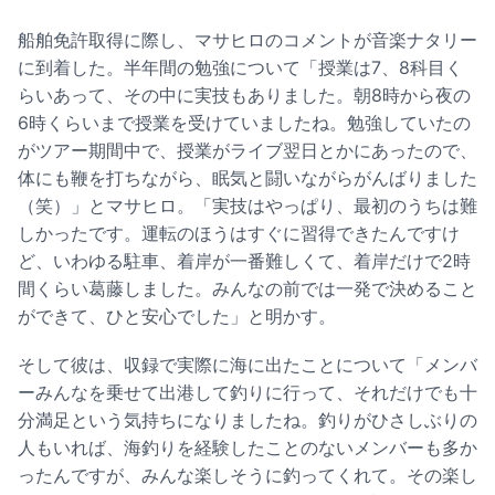
船舶免許取得に際し、マサヒロのコメントが音楽ナタリー
に到着した。半年間の勉強について「授業は7、8科目く
らいあって、その中に実技もありました。朝8時から夜の
6時くらいまで授業を受けていましたね。勉強していたの
がツアー期間中で、授業がライブ翌日とかにあったので、
体にも鞭を打ちながら、眠気と闘いながらがんばりました
（笑）」とマサヒロ。「実技はやっぱり、最初のうちは難
しかったです。運転のほうはすぐに習得できたんですけ
ど、いわゆる駐車、着岸が一番難しくて、着岸だけで2時
間くらい葛藤しました。みんなの前では一発で決めること
ができて、ひと安心でした」と明かす。
そして彼は、収録で実際に海に出たことについて「メンバ
ーみんなを乗せて出港して釣りに行って、それだけでも十
分満足という気持ちになりましたね。釣りがひさしぶりの
人もいれば、海釣りを経験したことのないメンバーも多か
ったんですが、みんな楽しそうに釣ってくれて。その楽し