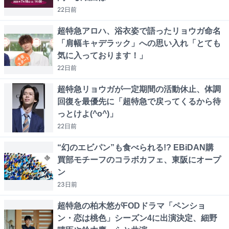
22日
前
超特急アロハ、浴衣姿で語ったリョウガ命名
「肩幅キャデラック」への思い入れ「とても
気に入っております！」
22日
前
超特急リョウガが一定期間の活動休止、体調
回復を最優先に「超特急で戻ってくるから待
っとけよ(^o^)」
22日
前
“幻のエビパン”も食べられる!? EBiDAN購
買部モチーフのコラボカフェ、東阪にオープ
ン
23日
前
超特急の柏木悠がFODドラマ「ペンショ
ン・恋は桃色」シーズン4に出演決定、細野