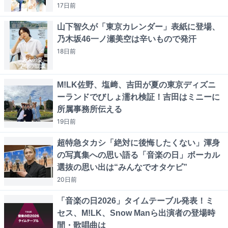
17日
前
山下智久が「東京カレンダー」表紙に登場、
乃木坂46一ノ瀬美空は辛いもので発汗
18日
前
M!LK佐野、塩﨑、吉田が夏の東京ディズニ
ーランドでびしょ濡れ検証！吉田はミニーに
所属事務所伝える
19日
前
超特急タカシ「絶対に後悔したくない」渾身
の写真集への思い語る「音楽の日」ボーカル
選抜の思い出は“みんなでオタケビ”
20日
前
「音楽の日2026」タイムテーブル発表！ミ
セス、M!LK、Snow Manら出演者の登場時
間・歌唱曲は