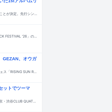
だ1stアルバムリ
下中洋介（DYGL）の1stアルバム「SHIMONAKA」が8月19日にリリースされることが決定。先行シングル「Private Jet」が本日7月1日に配信リリースされた。
7月24日から26日まで新潟・苗場スキー場で行われる野外音楽フェス「FUJI ROCK FESTIVAL '26」のタイムテーブルが公開された。
GEZAN、オウガ
8月14日と15日に北海道・石狩湾新港樽川ふ頭横野外特設ステージで行われるフェス「RISING SUN ROCK FESTIVAL 2026 in EZO」の出演アーティスト第4弾が発表された。
ドセットでツーマ
カクバリズム主催のライブイベント「カクバリズムの夏祭り」が、8月19日に東京・渋谷CLUB QUATTROで開催される。