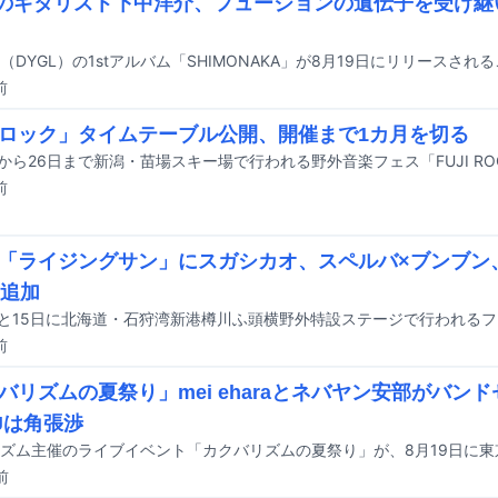
Lのギタリスト下中洋介、フュージョンの遺伝子を受け継い
前
ロック」タイムテーブル公開、開催まで1カ月を切る
前
「ライジングサン」にスガシカオ、スペルバ×ブンブン、
組追加
前
バリズムの夏祭り」mei eharaとネバヤン安部がバン
Jは角張渉
前