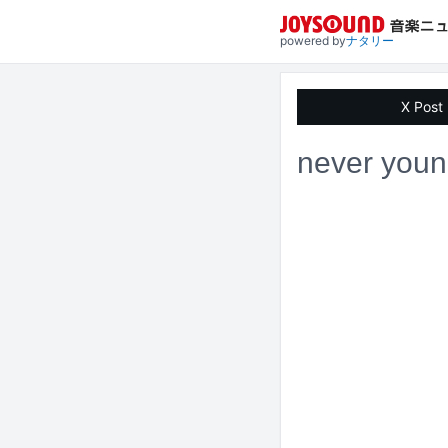
powered by
ナタリー
X Post
never y