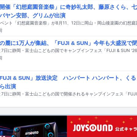
開催「幻想庭園音楽祭」に奇妙礼太郎、藤原さくら、七
バヤン安部、グリムが出演
前
の麓に1万人が集結、「FUJI & SUN」今年も大盛況で
と7日に静岡・富士山こどもの国でキャンプインフェス「FUJI & SUN '
前
FUJI & SUN」放送決定 ハンバート ハンバート、く
ら出演