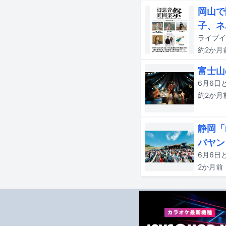
岡山で
子、ネ
約2か月
富士山
6月6日
約2か月
静岡「
バヤン
2か月
前