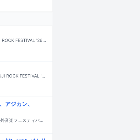
7月24日から26日まで新潟・苗場スキー場で行われる野外フェスティバル「FUJI ROCK FESTIVAL '26」より、Amazon Musicアプリ、Prime Video、Twitchでライブ配信されるアーティストとタイムテーブルがフェスの公式サイトにて公開された。
7月24日から26日まで新潟・苗場スキー場で開催される野外フェスティバル「FUJI ROCK FESTIVAL '26」の模様が、9月19日から21日の3日間にわたりフジテレビNEXT ライブ・プレミアムおよびフジテレビNEXTsmartで放送、配信される。
s、アジカン、
8月28日から30日までの3日間、山梨・山中湖交流プラザ きららにて行われる野外音楽フェスティバル「SPACE SHOWER SWEET LOVE SHOWER 2026」のタイムテーブルが発表された。