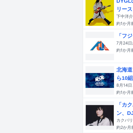
DYG
リース
約1か月
「フジ
約1か月
北海道
ら10
約1か月
「カク
ン、D
約2か月