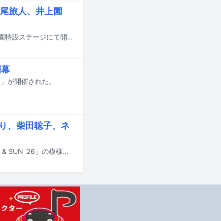
尾旅人、井上園
ライブイベント「幻想庭園音楽祭」が8月11、12日に岡山・岡山後楽園の幻想庭園特設ステージにて開催される。
閉幕
26」が開催された。
るり、柴田聡子、ネ
6月6日と7日に静岡・富士山こどもの国で開催されるキャンプインフェス「FUJI & SUN '26」の模様が、8月にWOWOWで放送・配信される。