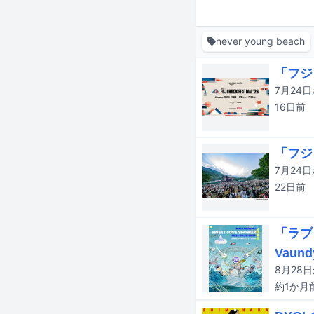
never young beach
「フジ
16日
前
「フジ
22日
前
「ラブ
Vaund
約1か月