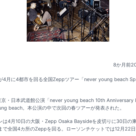
8か月前
2
achが4月に4都市を回る全国Zeppツアー「never young beach Spr
本武道館公演「never young beach 10th Anniversary 
young beach。本公演の中で次回の春ツアーが発表された。
月10日の大阪・Zepp Osaka Baysideを皮切りに30日の東
YO）まで全国4カ所のZeppを回る。ローソンチケットでは12月2