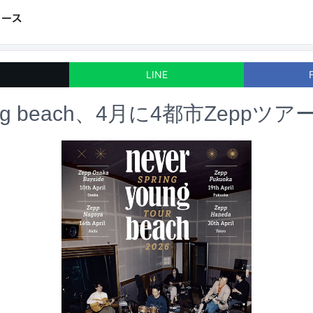
LINE
oung beach、4月に4都市Zeppツ