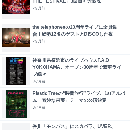
THE FESTIVAL」3回目も大盛況
2か月
前
the telephonesの20周年ライブに全員集
合！総勢12名のゲストとDISCOした夜
2か月
前
神奈川県横浜市のライブハウスF.A.D
YOKOHAMA、オープン30周年で豪華ライ
ブ続々
3か月
前
Plastic Treeの“時間旅行”ライブ、1stアルバ
ム「奇妙な果実」テーマの公演決定
3か月
前
香川「モンバス」にスカパラ、UVER、