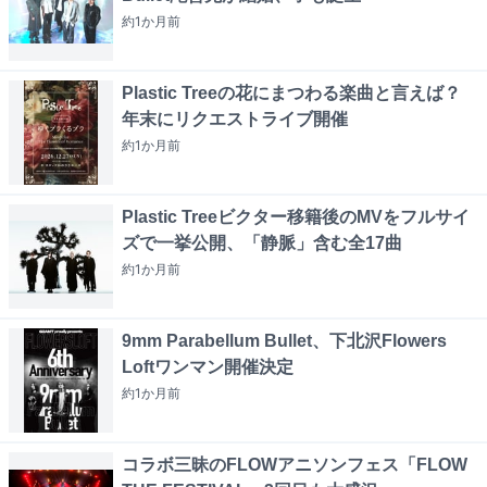
約1か月
前
Plastic Treeの花にまつわる楽曲と言えば？
年末にリクエストライブ開催
約1か月
前
Plastic Treeビクター移籍後のMVをフルサイ
ズで一挙公開、「静脈」含む全17曲
約1か月
前
9mm Parabellum Bullet、下北沢Flowers
Loftワンマン開催決定
約1か月
前
コラボ三昧のFLOWアニソンフェス「FLOW