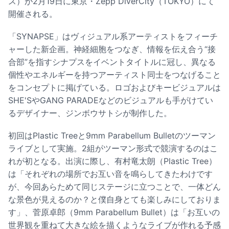
ス）が2月19日に東京・Zepp DiverCity（TOKYO）にて
開催される。
「SYNAPSE」はヴィジュアル系アーティストをフィーチ
ャーした新企画。神経細胞をつなぎ、情報を伝え合う“接
合部”を指すシナプスをイベントタイトルに冠し、異なる
個性やエネルギーを持つアーティスト同士をつなげること
をコンセプトに掲げている。ロゴおよびキービジュアルは
SHE'SやGANG PARADEなどのビジュアルも手がけてい
るデザイナー、ジンボウサトシが制作した。
初回はPlastic Treeと9mm Parabellum Bulletのツーマン
ライブとして実施。2組がツーマン形式で競演するのはこ
れが初となる。出演に際し、有村竜太朗（Plastic Tree）
は「それぞれの場所でお互い音を鳴らしてきたわけです
が、今回あらためて同じステージに立つことで、一体どん
な景色が見えるのか？と僕自身とても楽しみにしておりま
す」、菅原卓郎（9mm Parabellum Bullet）は「お互いの
世界観を重ねて大きな絵を描くようなライブが作れる予感