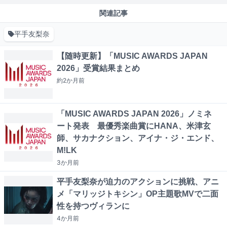
関連記事
平手友梨奈
【随時更新】「MUSIC AWARDS JAPAN
2026」受賞結果まとめ
約2か月
前
「MUSIC AWARDS JAPAN 2026」ノミネ
ート発表 最優秀楽曲賞にHANA、米津玄
師、サカナクション、アイナ・ジ・エンド、
M!LK
3か月
前
平手友梨奈が迫力のアクションに挑戦、アニ
メ「マリッジトキシン」OP主題歌MVで二面
性を持つヴィランに
4か月
前