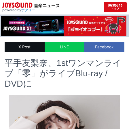
powered by
ナタリー
X Post
LINE
Facebook
平手友梨奈、1stワンマンライ
ブ「零」がライブBlu-ray /
DVDに