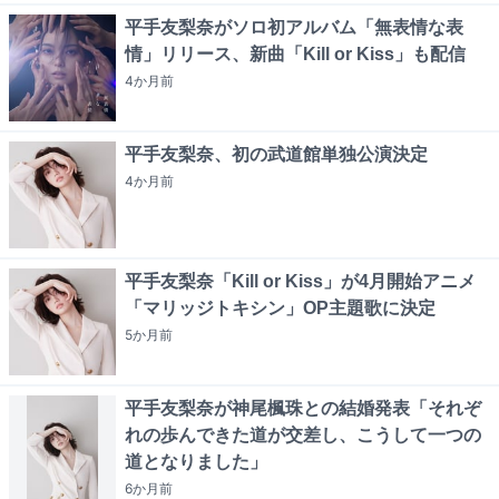
平手友梨奈がソロ初アルバム「無表情な表
情」リリース、新曲「Kill or Kiss」も配信
4か月
前
平手友梨奈、初の武道館単独公演決定
4か月
前
平手友梨奈「Kill or Kiss」が4月開始アニメ
「マリッジトキシン」OP主題歌に決定
5か月
前
平手友梨奈が神尾楓珠との結婚発表「それぞ
れの歩んできた道が交差し、こうして一つの
道となりました」
6か月
前