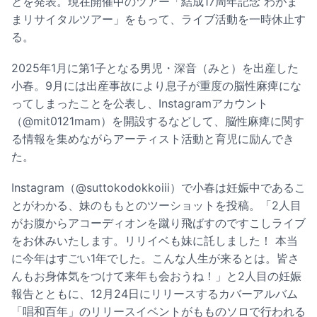
とを発表。現在開催中のツアー「結成17周年記念 わがま
まリサイタルツアー」をもって、ライブ活動を一時休止す
る。
2025年1月に第1子となる男児・深音（みと）を出産した
小春。9月には出産事故により息子が重度の脳性麻痺にな
ってしまったことを公表し、Instagramアカウント
（@mit0121mam）を開設するなどして、脳性麻痺に関す
る情報を集めながらアーティスト活動と育児に励んでき
た。
Instagram（@suttokodokkoiii）で小春は妊娠中であるこ
とがわかる、妹のももとのツーショットを投稿。「2人目
がお腹からアコーディオンを蹴り飛ばすのですこしライブ
をお休みいたします。リリイベも妹に託しました！ 本当
に今年はすごい1年でした。こんな人生が来るとは。皆さ
んもお身体気をつけて来年も会おうね！」と2人目の妊娠
報告とともに、12月24日にリリースするカバーアルバム
「唱和百年」のリリースイベントがもものソロで行われる