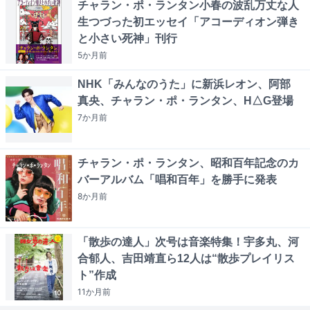
チャラン・ポ・ランタン小春の波乱万丈な人
生つづった初エッセイ「アコーディオン弾き
と小さい死神」刊行
5か月
前
NHK「みんなのうた」に新浜レオン、阿部
真央、チャラン・ポ・ランタン、H△G登場
7か月
前
チャラン・ポ・ランタン、昭和百年記念のカ
バーアルバム「唱和百年」を勝手に発表
8か月
前
「散歩の達人」次号は音楽特集！宇多丸、河
合郁人、吉田靖直ら12人は“散歩プレイリス
ト”作成
11か月
前