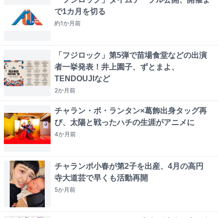
で1カ月を切る
約1か月
前
「フジロック」第5弾で苗場食堂などの出演
者一挙発表！井上園子、ずとまよ、
TENDOUJIなど
2か月
前
チャラン・ポ・ランタン×葛飾出身タッグ再
び、太陽と戦ったハチの生涯がアニメに
4か月
前
チャランポ小春が第2子を出産、4月の高円
寺大道芸で早くも活動再開
5か月
前