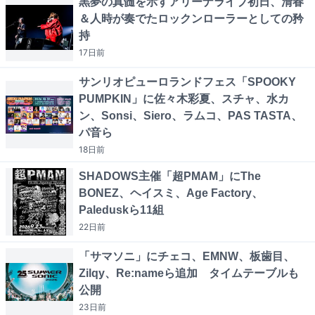
黒夢の真髄を示すアリーナライブ初日、清春
＆人時が奏でたロックンローラーとしての矜
持
17日
前
サンリオピューロランドフェス「SPOOKY
PUMPKIN」に佐々木彩夏、スチャ、水カ
ン、Sonsi、Siero、ラムコ、PAS TASTA、
パ音ら
18日
前
SHADOWS主催「超PMAM」にThe
BONEZ、ヘイスミ、Age Factory、
Paleduskら11組
22日
前
「サマソニ」にチェコ、EMNW、板歯目、
Zilqy、Re:nameら追加 タイムテーブルも
公開
23日
前