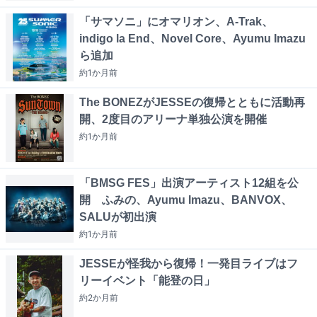
「サマソニ」にオマリオン、A-Trak、
indigo la End、Novel Core、Ayumu Imazu
ら追加
約1か月
前
The BONEZがJESSEの復帰とともに活動再
開、2度目のアリーナ単独公演を開催
約1か月
前
「BMSG FES」出演アーティスト12組を公
開 ふみの、Ayumu Imazu、BANVOX、
SALUが初出演
約1か月
前
JESSEが怪我から復帰！一発目ライブはフ
リーイベント「能登の日」
約2か月
前