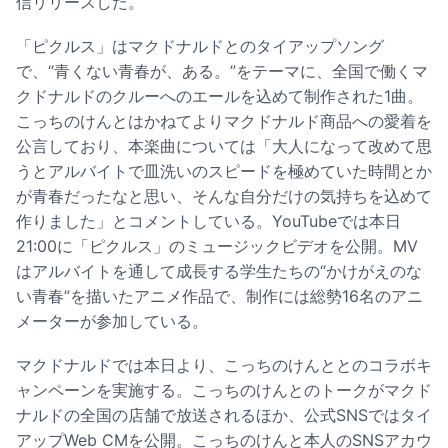
信リリースした。
「ピクルス」はマクドナルドとのタイアップソング
で、“青くない青春が、ある。”をテーマに、全国で働くマ
クドナルドのクルーへのエールを込めて制作された1曲。
こっちのけんとはかねてよりマクドナルド商品への愛着を
公言しており、本楽曲については「大人になって改めて思
うとアルバイトで皿洗いのスピードを極めていた時間とか
が青春だったなと思い、そんな自分だけの気持ちを込めて
作りました」とコメントしている。YouTubeでは本日
21:00に「ピクルス」のミュージックビデオを公開。MV
はアルバイトを通して成長する学生たちの“かけがえのな
い青春”を描いたアニメ作品で、制作には総勢16名のアニ
メーターが参加している。
マクドナルドでは本日より、こっちのけんととのコラボキ
ャンペーンを実施する。こっちのけんとのトークがマクド
ナルドの全国の店舗で放送されるほか、公式SNSではタイ
アップWeb CMを公開。こっちのけんと本人のSNSアカウ