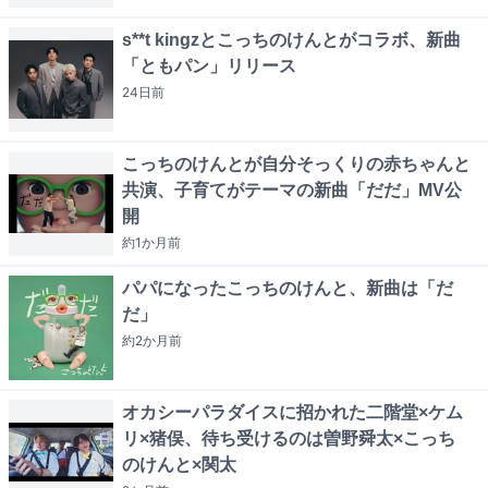
s**t kingzとこっちのけんとがコラボ、新曲
「ともパン」リリース
24日
前
こっちのけんとが自分そっくりの赤ちゃんと
共演、子育てがテーマの新曲「だだ」MV公
開
約1か月
前
パパになったこっちのけんと、新曲は「だ
だ」
約2か月
前
オカシーパラダイスに招かれた二階堂×ケム
リ×猪俣、待ち受けるのは曽野舜太×こっち
のけんと×関太