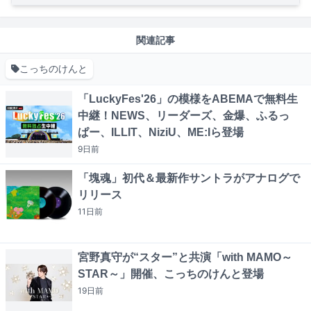
関連記事
こっちのけんと
「LuckyFes'26」の模様をABEMAで無料生
中継！NEWS、リーダーズ、金爆、ふるっ
ぱー、ILLIT、NiziU、ME:Iら登場
9日
前
「塊魂」初代＆最新作サントラがアナログで
リリース
11日
前
宮野真守が“スター”と共演「with MAMO～
STAR～」開催、こっちのけんと登場
19日
前