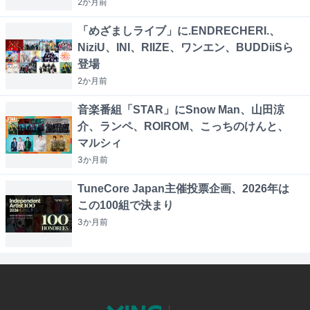
2か月
前
「めざましライブ」に.ENDRECHERI.、
NiziU、INI、RIIZE、ワンエン、BUDDiiSら
登場
2か月
前
音楽番組「STAR」にSnow Man、山田涼
介、ランペ、ROIROM、こっちのけんと、
マルシィ
3か月
前
TuneCore Japan主催投票企画、2026年は
この100組で決まり
3か月
前