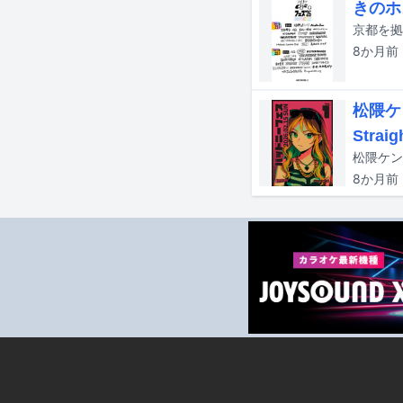
きのホ
8か月
前
松隈ケ
Strai
8か月
前