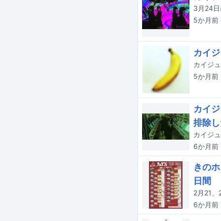
5か月
前
カイジ
カイジュ
5か月
前
カイジ
排除し
6か月
前
きのホ
日間
6か月
前