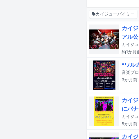
カイジューバイミー
カイジ
アル公
約1か月
“ワル
3か月
前
カイジ
にバナ
5か月
前
カイジ