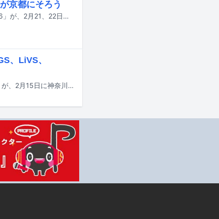
が京都にそろう
京都を拠点に活動するアイドルグループ・きのホ。の主催フェス「ホ。フェス'26」が、2月21、22日に京都・KBSホールで開催される。
S、LiVS、
松隈ケンタ率いるレーベル・BADKNeeによる新たなイベント「BADKNee FES」が、2月15日に神奈川・CLUB CITTA'で開催されることが決定した。