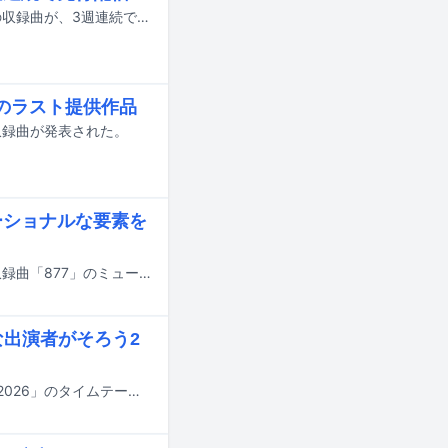
3月24日にリリースされるカイジューバイミーの2ndフルアルバム「Banana」の収録曲が、3週連続で先行配信される。
祐のラスト提供作品
の収録曲が発表された。
ーショナルな要素を
カイジューバイミーが3月24日にリリースする2ndフルアルバム「Banana」の収録曲「877」のミュージックビデオがYouTubeで公開された。
な出演者がそろう2
2月21、22日に京都・KBSホールで行われるきのホ。の主催フェス「ホ。フェス2026」のタイムテーブルが公開された。