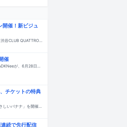
マン開催！新ビジュ
カイジューバイミーのワンマンライブ「四志決盟 ー鐘鳴ー」が9月29日に東京・渋谷CLUB QUATTROで行われる。
開催
音楽プロデューサー・松隈ケンタ率いるレーベル / カルチャープロジェクト・BADKNeeが、6月28日に神奈川・みなとみらいブロンテでライブイベント「バッドニーパーティー2026 夏」を開催する。
、チケットの特典
カイジューバイミーが4月12日に東京・渋谷近未来会館にてワンマンライブ「やさしいバナナ」を開催する。
週連続で先行配信