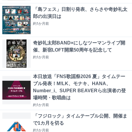
「島フェス」日割り発表、さらさや奇妙礼太
郎の出演日は
約1か月
前
奇妙礼太郎BAND×にしなツーマンライブ開
催、新宿LOFT開業50周年を記念して
約1か月
前
本日放送「FNS歌謡祭2026 夏」タイムテー
ブル発表！M!LK、モナキ、HANA、
Number_i、SUPER BEAVERら出演者の登
場時間・歌唱曲は
約1か月
前
「フジロック」タイムテーブル公開、開催ま
で1カ月を切る
約1か月
前