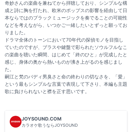
奇妙さんの楽曲を兼ねてから拝聴しており、シンプルな構
成と詩に胸を打たれ、欧米のポップスの影響を経由して日
本ならではのブラックミュージックを奏でることの可能性
などを考えながら、いつかご一緒したいとずっと願ってお
りました。
ドラマ全体のトーンにおいて70年代の探偵モノを目指し
ていたのですが、ブラスや鍵盤で彩られたソウルフルなこ
の楽曲を聴いた瞬間、はじめて「終のひと」が完成したと
感じ、身体の奥から熱いものが沸き上がるのを感じまし
た。
嗣江と梵のバディ男臭さと命の終わりの切なさを、「愛」
という最もシンプルな言葉で表現して下さり、本編も主題
歌に負けられないと襟を正す思いです。
JOYSOUND.COM
カラオケ歌うならJOYSOUND