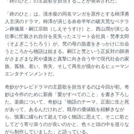
「終のひと」の主題歌を担当することが発表された。
「終のひと」は、清水俊の同名マンガを原作とする柿澤勇
人主演のドラマ。柿澤が演じる余命半年の破天荒なベテラ
ン葬儀屋・嗣江宗助（しえそうすけ）と、西山潤が演じる
仕事に忙殺され自分を見失ったエリート会社員・梵孝太郎
（そよぎこうたろう）が、梵の母の急逝をきっかけに出会
うところから物語は始まる。嗣江と梵という正反対の師弟
がさまざまな死や遺族と真摯に向き合う中で現代社会の家
族、孤独、老い、喪失、そして再生が描かれるヒューマン
エンタテインメントだ。
奇妙がテレビドラマの主題歌を担当するのは今回が初。奇
妙は今作のために新曲「愛がすべてのこと」を書き下ろし
た。楽曲について、奇妙は「物語のテーマ、正面に生と死
があって、あるんだけれど、既存の価値観を紐解きなが
ら、慎重に綴られて超えてゆく物語に思えて、そこに歌と
してどう寄り添うのが良いのかと、色々と頭の中を巡りな
がら制作していました」と語っている。