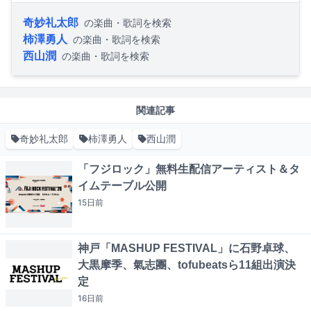
奇妙礼太郎
の楽曲・歌詞を検索
柿澤勇人
の楽曲・歌詞を検索
西山潤
の楽曲・歌詞を検索
関連記事
奇妙礼太郎
柿澤勇人
西山潤
「フジロック」無料生配信アーティスト＆タ
イムテーブル公開
15日
前
神戸「MASHUP FESTIVAL」に石野卓球、
大黒摩季、氣志團、tofubeatsら11組出演決
定
16日
前