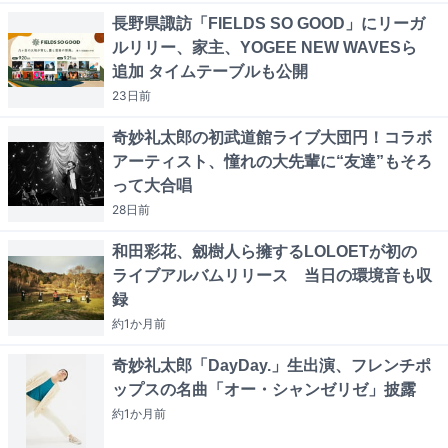
長野県諏訪「FIELDS SO GOOD」にリーガ
ルリリー、家主、YOGEE NEW WAVESら
追加 タイムテーブルも公開
23日
前
奇妙礼太郎の初武道館ライブ大団円！コラボ
アーティスト、憧れの大先輩に“友達”もそろ
って大合唱
28日
前
和田彩花、劔樹人ら擁するLOLOETが初の
ライブアルバムリリース 当日の環境音も収
録
約1か月
前
奇妙礼太郎「DayDay.」生出演、フレンチポ
ップスの名曲「オー・シャンゼリゼ」披露
約1か月
前