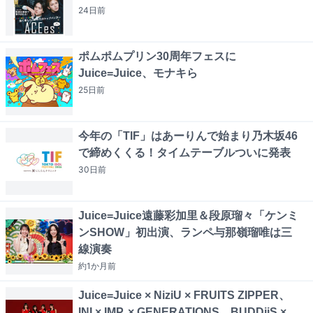
24日
前
ポムポムプリン30周年フェスに
Juice=Juice、モナキら
25日
前
今年の「TIF」はあーりんで始まり乃木坂46
で締めくくる！タイムテーブルついに発表
30日
前
Juice=Juice遠藤彩加里＆段原瑠々「ケンミ
ンSHOW」初出演、ランペ与那嶺瑠唯は三
線演奏
約1か月
前
Juice=Juice × NiziU × FRUITS ZIPPER、
INI × IMP. × GENERATIONS、BUDDiiS ×