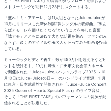
と「THE FIRST TAKE」の音源のダウンロード配信および
ストリーミングが明日12月23日にスタートする。
「盛れ！ミ・アモーレ」は11人組となったJuice=Juiceが
10月にリリースした新体制第1弾シングルの収録曲。“隙あ
らばアモーレを踊りたくなる”ということを略した言葉
「隙アモ」とともにSNSで大きな話題を集め、ファンのみ
ならず、多くのアイドルや著名人が踊ってみた動画を投稿
している。
ミュージックビデオの再生回数が450万回を超えるなどヒ
ットを続ける中、10月に埼玉・戸田市文化会館大ホール
で開催された「Juice=Juiceスペシャルライブ2025 ～10
月10日はJuice=Juiceの日～」のバンドライブ音源、11月
に東京・日本武道館で開催された「Juice=Juice Concert
2025 Queen of Hearts Special Flush」のライブ音源、
そして「THE FIRST TAKE」のパフォーマンスの音源が配
信されることが決定した。