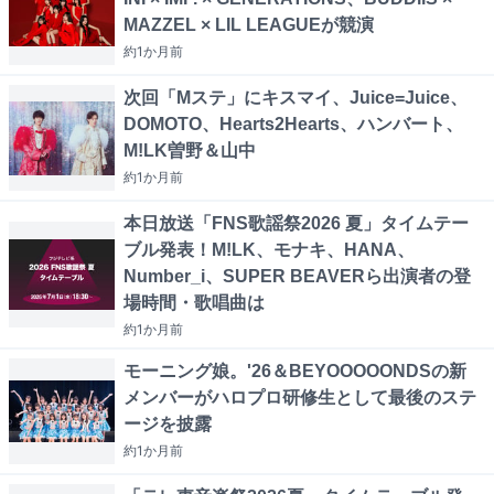
MAZZEL × LIL LEAGUEが競演
約1か月
前
次回「Mステ」にキスマイ、Juice=Juice、
DOMOTO、Hearts2Hearts、ハンバート、
M!LK曽野＆山中
約1か月
前
本日放送「FNS歌謡祭2026 夏」タイムテー
ブル発表！M!LK、モナキ、HANA、
Number_i、SUPER BEAVERら出演者の登
場時間・歌唱曲は
約1か月
前
モーニング娘。'26＆BEYOOOOONDSの新
メンバーがハロプロ研修生として最後のステ
ージを披露
約1か月
前