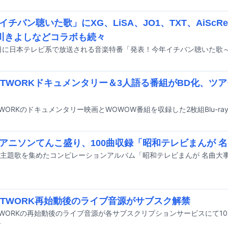
イチバン聴いた歌」にXG、LiSA、JO1、TXT、AiSc
川きよしなどコラボも続々
NETWORKドキュメンタリー＆3人語る番組がBD化、ツ
アニソンてんこ盛り、100曲収録「昭和テレビまんが 
NETWORK再始動後のライブ音源がサブスク解禁
前