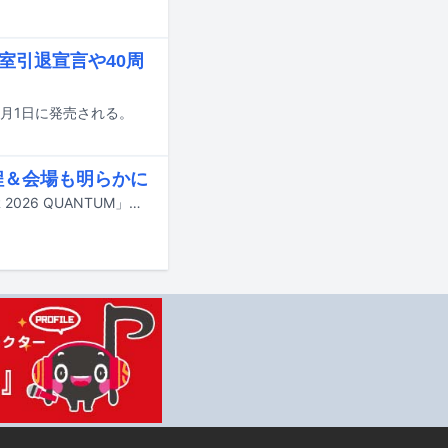
小室引退宣言や40周
2月1日に発売される。
日程＆会場も明らかに
TM NETWORKが2026年に開催するツアーのタイトルが「TM NETWORK TOUR 2026 QUANTUM」に決定。詳細日程もアナウンスされた。