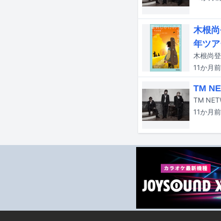
木根尚
年ツア
木根尚登
11か月
前
TM 
11か月
前