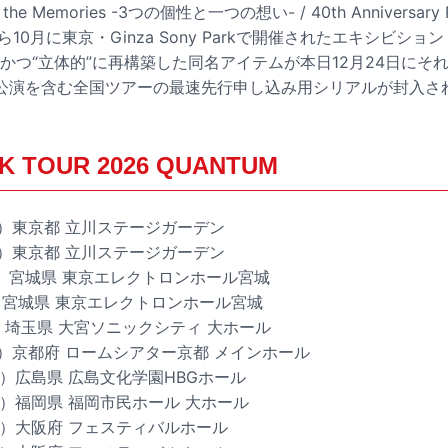
 the Memories -3つの個性と一つの想い- / 40th Anniversary P
から10月に東京・Ginza Sony Parkで開催されたエキシビション「
多面的”かつ“立体的”に再構築した同名アイテムが本日12月24日に
公演を含む全国ツアーの最速先行申し込み用シリアルが封入さ
K TOUR 2026 QUANTUM
（木）東京都 立川ステージガーデン
（金）東京都 立川ステージガーデン
（土）宮城県 東京エレクトロンホール宮城
日）宮城県 東京エレクトロンホール宮城
木）埼玉県 大宮ソニックシティ 大ホール
（木）京都府 ロームシアター京都 メインホール
金）広島県 広島文化学園HBGホール
（日）福岡県 福岡市民ホール 大ホール
（水）大阪府 フェスティバルホール