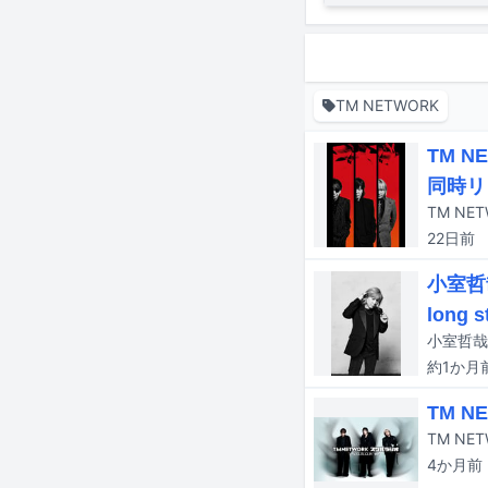
TM NETWORK
TM 
同時リ
22日
前
小室哲哉
long 
約1か月
TM 
4か月
前