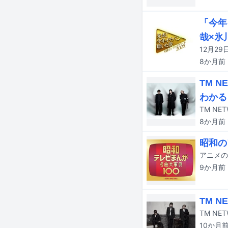
「今年
哉×氷
8か月
前
TM 
わかる
8か月
前
昭和の
9か月
前
TM 
10か月