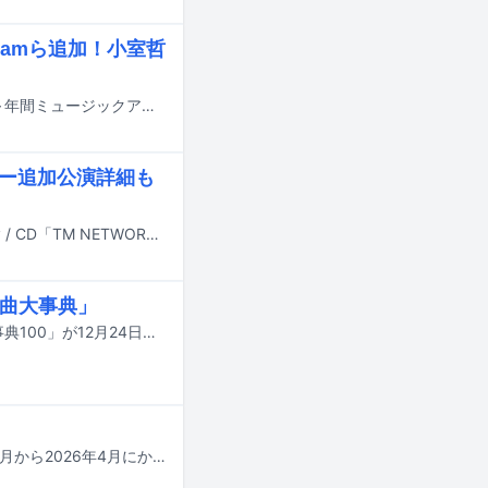
Reamら追加！小室哲
12月29日に日本テレビ系で放送される音楽特番「発表！今年イチバン聴いた歌～年間ミュージックアワード 2025～」の出演アーティスト第2弾が発表された。
アー追加公演詳細も
TM NETWORKのドキュメンタリー映画とWOWOW番組を収録した2枚組Blu-ray / CD「TM NETWORK Carry on the Memories -3つの個性と一つの想い- / 40th Anniversary Premium Talk Session」が、12月24日にリリースされる。
名曲大事典」
アニメの主題歌を集めたコンピレーションアルバム「昭和テレビまんが 名曲大事典100」が12月24日にリリースされる。
TM NETWORKの再始動後のライブ音源が各サブスクリプションサービスにて10月から2026年4月にかけて7カ月連続で配信される。