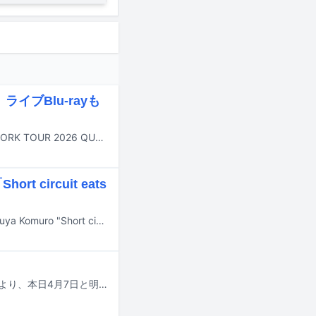
イブBlu-rayも
TM NETWORKが9月23日に新作CD「QUANTUM」とライブBlu-ray「TMNETWORK TOUR 2026 QUANTUM LIVE Blu-ray」を同時リリースする。
circuit eats
小室哲哉が9月14、15日に東京・ビルボードライブ東京でライブイベント「Tetsuya Komuro "Short circuit eats long story"」を開催する。
TM NETWORKの最新ライブツアー「TM NETWORK TOUR 2026 QUANTUM」より、本日4月7日と明日8日に行われる神奈川・横浜アリーナ公演の模様が6月にWOWOWで放送・配信される。