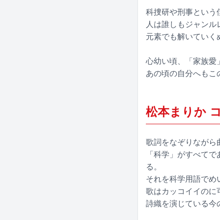
科捜研や刑事という
人は誰しもジャンル
元素でも解いていく
心幼い頃、「家族愛
あの頃の自分へもこ
松本まりか 
歌詞をなぞりながら
「科学」がすべてで
る。
それを科学用語でめ
歌はカッコイイのに
詩織を演じている今