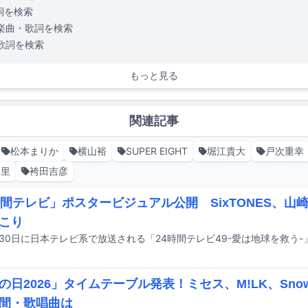
詞を検索
楽曲・歌詞を検索
歌詞を検索
もっと見る
関連記事
松本まりか
横山裕
SUPER EIGHT
堀江貴大
戸次重幸
真里
袴田吉彦
時間テレビ」ポスタービジュアル公開 SixTONES、山
こり
の日2026」タイムテーブル発表！ミセス、M!LK、Sno
間・歌唱曲は