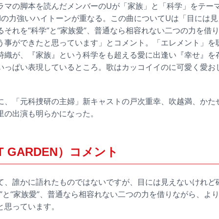
ラマの脚本を読んだメンバーのUが「家族」と「科学」をテー
AIの力強いハイトーンが重なる。この曲についてUは「目には
るそれを“科学”と“家族愛”、普通なら相容れない二つの力を借
う事ができたと思っています」とコメント。「エレメント」を
詩織が、『家族』という科学をも超える愛に出逢い『幸せ』を
いっぱい表現しているところ。歌はカッコイイのに可愛く愛お
に、「元科捜研の主婦」新キャストの戸次重幸、吹越満、かた
里の出演も明らかになった。
AT GARDEN）コメント
て、誰かに語れたものではないですが、目には見えないけれど
学”と“家族愛”、普通なら相容れない二つの力を借りながら、よ
と思っています。