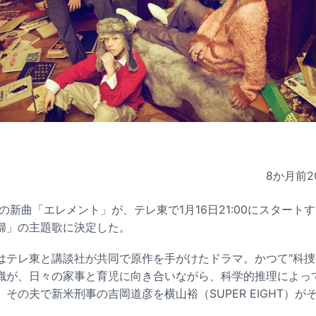
8か月前
2
RDENの新曲「エレメント」が、テレ東で1月16日21:00にスター
婦」の主題歌に決定した。
はテレ東と講談社が共同で原作を手がけたドラマ。かつて“科捜
織が、日々の家事と育児に向き合いながら、科学的推理によっ
その夫で新米刑事の吉岡道彦を横山裕（SUPER EIGHT）が