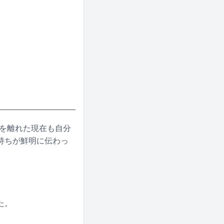
場を離れた現在も自分
持ちが鮮明に伝わっ
た。