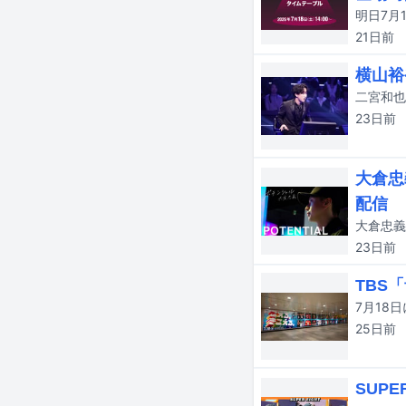
21日
前
横山裕
23日
前
大倉忠
配信
23日
前
TBS
25日
前
SUPE