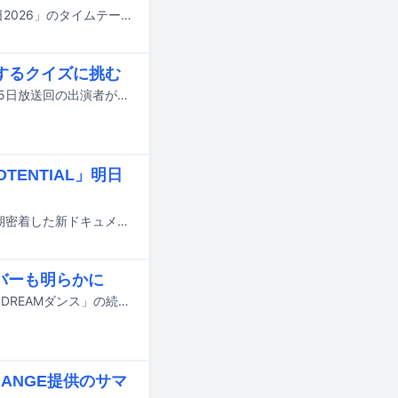
明日7月18日にTBS系で8時間にわたって放送される夏の大型音楽特番「音楽の日2026」のタイムテーブルが発表された。
するクイズに挑む
二宮和也が司会を務めるフジテレビ系のクイズ番組「クイズ$ミリオネア」7月25日放送回の出演者が発表された。
ENTIAL」明日
大倉忠義（SUPER EIGHT）と、彼がプロデュースを手がけるジュニアたちに長期密着した新ドキュメンタリーシリーズ「POTENTIAL 大倉忠義」の第1話「for the TEAM 語りあえ、支えあえ。」と第2話「Light my FIRE 心に火をつけろ」が、明日7月16日よりNetflixとPrime Videoで配信される。
ンバーも明らかに
7月18日にオンエアされるTBS系の夏の大型音楽特番「音楽の日2026」の企画「DREAMダンス」の続報が明らかに。番組の出演アーティスト第4弾やそのほかの企画詳細も発表された。
E RANGE提供のサマ