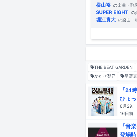
横山裕
の楽曲・歌
SUPER EIGHT
の
堀江貴大
の楽曲・
THE BEAT GARDEN
かたせ梨乃
星野
「24
ひょっ
16日
前
「音楽
登場時