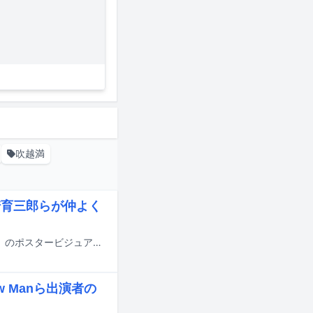
吹越満
崎育三郎らが仲よく
8月29、30日に日本テレビ系で放送される「24時間テレビ49-愛は地球を救う-」のポスタービジュアルが公開された。
w Manら出演者の