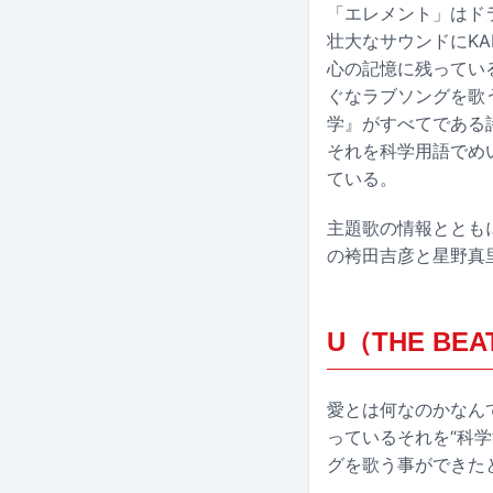
「エレメント」はド
壮大なサウンドにK
心の記憶に残ってい
ぐなラブソングを歌
学』がすべてである
それを科学用語でめ
ている。
主題歌の情報ととも
の袴田吉彦と星野真
U（THE BE
愛とは何なのかなん
っているそれを“科
グを歌う事ができた