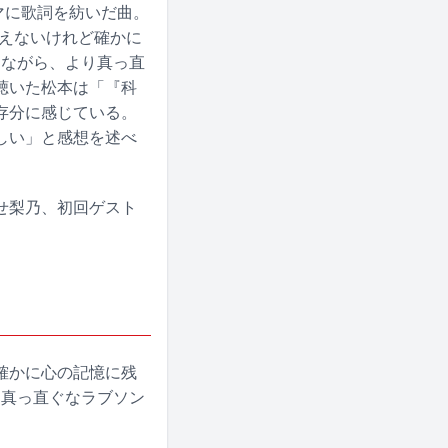
マに歌詞を紡いだ曲。
見えないけれど確かに
りながら、より真っ直
聴いた松本は「『科
存分に感じている。
しい」と感想を述べ
せ梨乃、初回ゲスト
確かに心の記憶に残
り真っ直ぐなラブソン