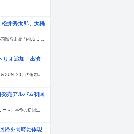
、松井秀太郎、大橋
6月13日に東京・TOYOTA ARENA TOKYOで授賞式が開催される国内最大規模の国際音楽賞「MUSIC AWARDS JAPAN 2026」。授賞式の開催に合わせたアワードウィーク期間中、3日間にわたるジャズライブイベント「～"NOT A SCENE. A STATEMENT. | WaJAZZ"～」が、東京・ビルボードライブ東京にて開催される。
橋トリオ追加 出演
6月6日と7日に静岡・富士山こどもの国で開催されるキャンプインフェス「FUJI & SUN '26」の追加アーティストと出演者の日割りが発表された。
日発売アルバム初回
大橋トリオが本日3月18日に17枚目のオリジナルフルアルバム「A BAND」をリリース。本作の初回生産限定盤Blu-ray / DVD付き商品に収められるライブ映像のダイジェストがYouTubeで公開された。
点回帰を同時に体現