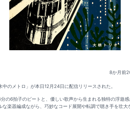
8か月前
2
水中のメトロ」が本日12月24日に配信リリースされた。
8分の6拍子のビートと、優しい歌声から生まれる独特の浮遊感
ルな楽器編成ながら、巧妙なコード展開や転調で聴き手を壮大