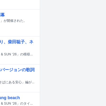
閉幕
26」が開催された。
るり、柴田聡子、ネ
6月6日と7日に静岡・富士山こどもの国で開催されるキャンプインフェス「FUJI & SUN '26」の模様が、8月にWOWOWで放送・配信される。
Mバージョンの歌詞
大橋トリオの楽曲「ひだまりの傘」を使用した、なの花薬局のテレビCM「すぐそばにある安心」編が北海道エリアでオンエアされている。YouTubeではCM動画を公開中。
g beach
6月6日と7日に静岡・富士山こどもの国で開催されるキャンプインフェス「FUJI & SUN '26」のタイムテーブルが発表された。