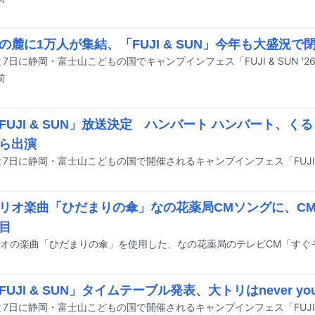
の麓に1万人が集結、「FUJI & SUN」今年も大盛況で
と7日に静岡・富士山こどもの国でキャンプインフェス「FUJI & SUN '
前
FUJI & SUN」放送決定 ハンバート ハンバート、く
ら出演
リオ楽曲「ひだまりの傘」なの花薬局CMソングに、C
目
UJI & SUN」タイムテーブル発表、大トリはnever youn