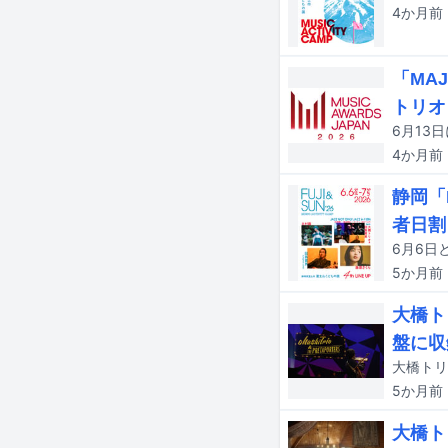
4か月
前
「MA
トリオ
4か月
前
静岡「
者日割
5か月
前
大橋ト
盤に収
5か月
前
大橋ト