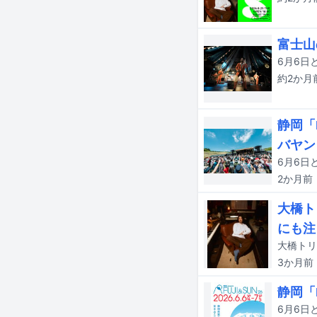
富士山
6月6日
約2か月
静岡「
バヤン
2か月
前
大橋ト
にも注
3か月
前
静岡「F