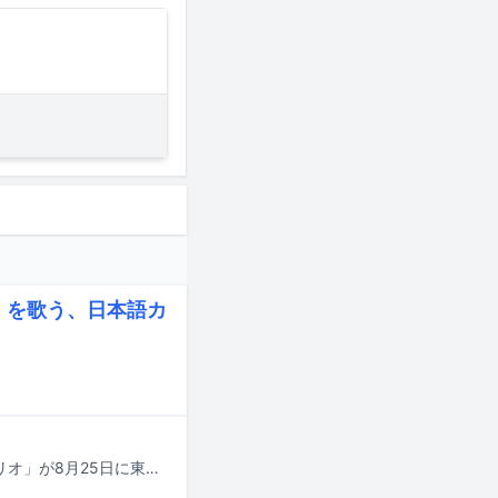
」を歌う、日本語カ
Penthouseと大橋トリオのツーマンライブ「M bit Live #8 Penthouse × 大橋トリオ」が8月25日に東京・Zepp Shinjuku（TOKYO）で開催される。